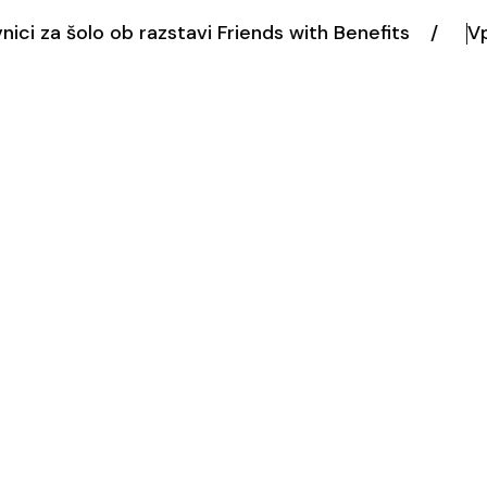
vnici za šolo ob razstavi Friends with Benefits
Vp