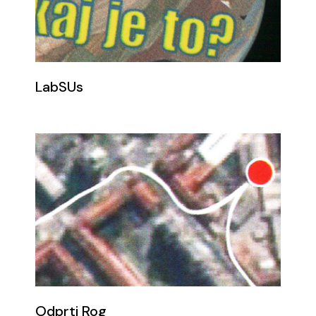
LabSUs
Odprti Rog