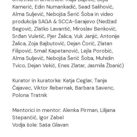
Kamerić, Edin Numankadić, Sead Salihović,
Alma Suljević, Nebojša Šerić Šoba in video
produkcija SAGA & SCCA-Sarajevo (Nedžad
Begović, Zlatko Lavantić, Miroslav Benković,
Srđan Vuletić, Pjer Žalica, Vuk Janjić, Antonije
Žalica, Zoja Bajbutović, Dejan Ćorić, Zlatan
Filipović, Smail Kapetanović, Lejla Porobić,
Alma Suljević, Nebojša Šerić Šoba, Muhidin
Tvico, Dejan Vekić, Enes Zlatar, Jasmila Žbanić)
Kurator in kuratorke: Katja Ceglar, Tanja
Čajavec, Viktor Rebernak, Barbara Savenc,
Polona Tratnik
Mentorici in mentor: Alenka Pirman, Lilijana
Stepančič, Igor Zabel
Vodja šole: Saša Glavan