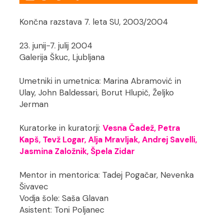
Končna razstava 7. leta SU, 2003/2004
23. junij−7. julij 2004
Galerija Škuc, Ljubljana
Umetniki in umetnica: Marina Abramović in
Ulay, John Baldessari, Borut Hlupič, Željko
Jerman
Kuratorke in kuratorji:
Vesna Čadež, Petra
Kapš, Tevž Logar, Alja Mravljak, Andrej Savelli,
Jasmina Založnik, Špela Zidar
Mentor in mentorica: Tadej Pogačar, Nevenka
Šivavec
Vodja šole: Saša Glavan
Asistent: Toni Poljanec