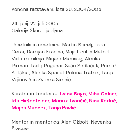
Končna razstava 8. leta SU, 2004/2005
24. junij−22. julij 2005
Galerija Škuc, Ljubljana
Umetniki in umetnice: Martin Bricelj, Lada
Cerar, Damijan Kracina, Maja Licul in Metod
Vidic mimikrija, Mirjam Marussig, Alenka
Pirman, Tadej Pogačar, Sašo Sedlaček, Primož
Seliškar, Alenka Spacal, Polona Tratnik, Tanja
Vujinović in Zvonka Simčić
Kurator in kuratorke:
Ivana Bago, Miha Colner,
Ida Hiršenfelder, Monika Ivančič, Nina Kodrič,
Mojca Manček, Tanja Pavlič
Mentor in mentorica: Alen Ožbolt, Nevenka
Šivavec