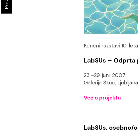
Končni razstavi 10. le
LabSUs – Odprta p
23.–29. junij 2007
Galerija Škuc, Ljubljana
Več o projektu
—
LabSUs, osebno/