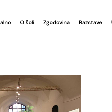
alno
O šoli
Zgodovina
Razstave
objav
Predstavitev programa
Zgodovina šole
Končne razstave
Ekipa
Arhiv javnih predavanj in
Razstavni in razisk
delavnic
projekti
Udeleženke_
Studio 6
Partnerji
Podpora
Kontakt