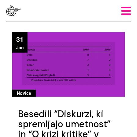
31
Jan
Novice
Besedili “Diskurzi, ki
spremljajo umetnost”
in “O krizi kritike” v