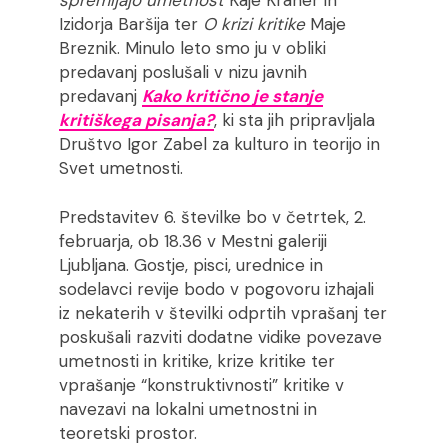
spremljajo umetnost
Kaje Kraner in
Izidorja Baršija ter
O krizi kritike
Maje
Breznik. Minulo leto smo ju v obliki
predavanj poslušali v nizu javnih
predavanj
Kako kritično je stanje
kritiškega pisanja?
, ki sta jih pripravljala
Društvo Igor Zabel za kulturo in teorijo in
Svet umetnosti.
Predstavitev 6. številke bo v četrtek, 2.
februarja, ob 18.36 v Mestni galeriji
Ljubljana. Gostje, pisci, urednice in
sodelavci revije bodo v pogovoru izhajali
iz nekaterih v številki odprtih vprašanj ter
poskušali razviti dodatne vidike povezave
umetnosti in kritike, krize kritike ter
vprašanje “konstruktivnosti” kritike v
navezavi na lokalni umetnostni in
teoretski prostor.