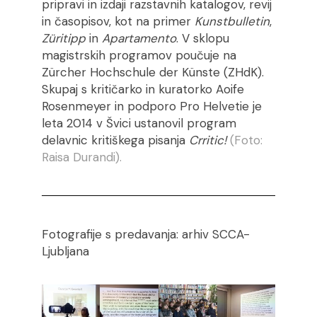
pripravi in izdaji razstavnih katalogov, revij
in časopisov, kot na primer
Kunstbulletin
,
Züritipp
in
Apartamento
. V sklopu
magistrskih programov poučuje na
Zürcher Hochschule der Künste (ZHdK).
Skupaj s kritičarko in kuratorko Aoife
Rosenmeyer in podporo Pro Helvetie je
leta 2014 v Švici ustanovil program
delavnic kritiškega pisanja
Crritic!
(Foto:
Raisa Durandi).
Fotografije s predavanja: arhiv SCCA-
Ljubljana