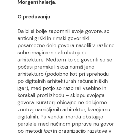
Morgenthalerja
.
O predavanju
Da bi si bolje zapomnili svoje govore, so
antični grški in rimski govorniki
posamezne dele govora naselili v različne
sobe imaginarne ali obstoječe
arhitekture. Medtem ko so govorili, so se
počasi premikali skozi namišljeno
arhitekturo (podobno kot pri sprehodu
po digitalnih arhitekturah računalniških
iger), med potjo so razbirali vsebino in
korakali proti izhodu – sklepu svojega
govora. Kuratorji običajno ne delujemo
znotraj namišljenih arhitektur, kvečjemu
digitalnih. Pa vendar morda obstajajo
paralele med načinom priprave na govor
po metodi
loci
in organizacijo razstave v