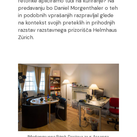
retorike apliciramo tudi na kuriranje? Na
predavanju bo Daniel Morgenthaler o teh
in podobnih vprašanjih razpravljal glede
na kontekst svojih preteklih in prihodnjih
razstav razstavnega prizorišča Helmhaus
Zürich.
!Mediengruppe Bitnik, Dostava za g. Assanga,