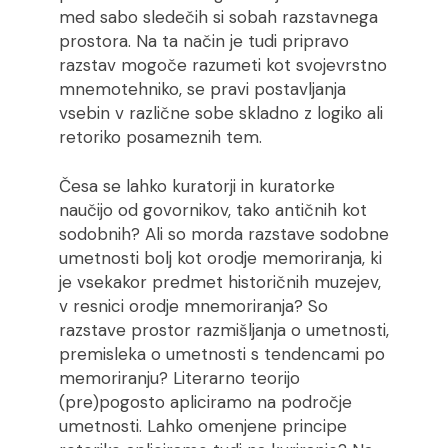
med sabo sledečih si sobah razstavnega
prostora. Na ta način je tudi pripravo
razstav mogoče razumeti kot svojevrstno
mnemotehniko, se pravi postavljanja
vsebin v različne sobe skladno z logiko ali
retoriko posameznih tem.
Česa se lahko kuratorji in kuratorke
naučijo od govornikov, tako antičnih kot
sodobnih? Ali so morda razstave sodobne
umetnosti bolj kot orodje memoriranja, ki
je vsekakor predmet historičnih muzejev,
v resnici orodje mnemoriranja? So
razstave prostor razmišljanja o umetnosti,
premisleka o umetnosti s tendencami po
memoriranju? Literarno teorijo
(pre)pogosto apliciramo na področje
umetnosti. Lahko omenjene principe