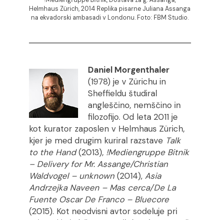
Helmhaus Zürich, 2014 Replika pisarne Juliana Assanga
na ekvadorski ambasadi v Londonu. Foto: FBM Studio.
Daniel Morgenthaler
(1978) je v Zürichu in
Sheffieldu študiral
angleščino, nemščino in
filozofijo. Od leta 2011 je
kot kurator zaposlen v Helmhaus Zürich,
kjer je med drugim kuriral razstave
Talk
to the Hand
(2013),
!Mediengruppe Bitnik
– Delivery for Mr. Assange/Christian
Waldvogel – unknown
(2014),
Asia
Andrzejka Naveen – Mas cerca/De La
Fuente Oscar De Franco – Bluecore
(2015). Kot neodvisni avtor sodeluje pri