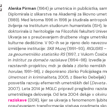
Alenka Pirman
(1964) je umetnica in publicistka, sam
Diplomirala iz slikarstva na Akademiji za likovno umet
(1989). Med letoma 1996 in 1998 je študirala antropol
življenja na Institutum studiorum humanitatis (ISH), l
doktorirala iz heritologije na Filozofski fakulteti Univer
Ukvarja se s preučevanjem družbene vloge umetnika
kulturne dediščine. V 90-ih se je njeno delo navezo
izmišljene institucije:
SK8 Muzej
(1991–93),
RIGUSRS
–
za geoumetniško statistiko RS
(1997, z Vukom Ćosiće
in
Inštitut za domače raziskave
(1994–98). Izvedla j
razstavnih projektov, mdr. je delala z zbirko nemških
horulae
, 1991–98), z deponirano zbirko Policijskega m
Umetnost in kriminaliteta
, 2005, z Biserko Debeljak) 
posvetila razvoju efemernih umetniških del (
Deveta 
2007). Leta 2014 je MGLC pripravil pregledno razst
umetniškega delovanja. Od leta 2004 deluje v okvir
raziskave
(DDR), kjer se ukvarja s fenomenom ljubitel
preučevanjem transformacije statusa predmeta skoz