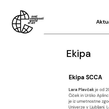
Aktu
Arhiv o
Ekipa
Ekipa SCCA
Lara Plavčak
je od 2
Čiček in Urško Aplinc
je iz umetnostne zgod
Univerze v Ljubljani.