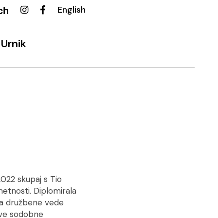
ch
English
Urnik
kovalni
022 skupaj s Tio
metnosti. Diplomirala
i za družbene vede
tave sodobne