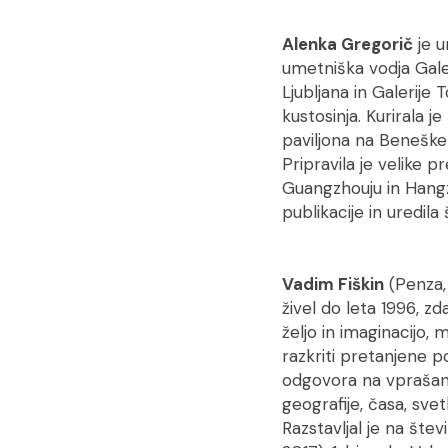
Alenka Gregorič
je u
umetniška vodja Gale
Ljubljana in Galerije
kustosinja. Kurirala j
paviljona na Beneške
Pripravila je velike 
Guangzhouju in Hangz
publikacije in uredila
Vadim Fiškin
(Penza, 
živel do leta 1996, zd
željo in imaginacijo
razkriti pretanjene 
odgovora na vprašanj
geografije, časa, sv
Razstavljal je na šte