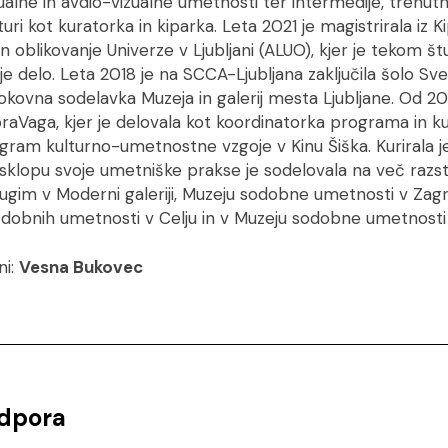
ualne in avdio-vizualne umetnosti ter intermedije, trenutn
ri kot kuratorka in kiparka. Leta 2021 je magistrirala iz K
 oblikovanje Univerze v Ljubljani (ALUO), kjer je tekom štud
 delo. Leta 2018 je na SCCA-Ljubljana zaključila šolo Sve
rokovna sodelavka Muzeja in galerij mesta Ljubljane. Od 20
braVaga, kjer je delovala kot koordinatorka programa in 
ogram kulturno-umetnostne vzgoje v Kinu Šiška. Kurirala j
 sklopu svoje umetniške prakse je sodelovala na več razsta
drugim v Moderni galeriji, Muzeju sodobne umetnosti v Zagre
 sodobnih umetnosti v Celju in v Muzeju sodobne umetnosti
ni:
Vesna Bukovec
dpora