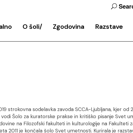
Sear
alno
O šoli
Zgodovina
Razstave
bjav
Predstavitev programa
Zgodovina šole
Končne razstave
Ekipa
Arhiv javnih predavanj in
Razstavni in razis
delavnic
projekti
Udeleženke_
Studio 6
Partnerji
Podpora
Kontakt
019 strokovna sodelavka zavoda SCCA-Ljubljana, kjer od 2
 vodi Šolo za kuratorske prakse in kritiško pisanje Svet u
ovine na Filozofski fakulteti in kulturologije na Fakultet
 Leta 2011 je končala šolo Svet umetnosti. Kurirala je razs