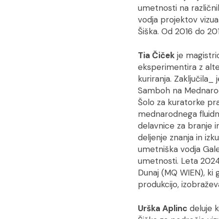
umetnosti na različnih
vodja projektov vizua
Šiška. Od 2016 do 201
Tia Čiček
je magistri
eksperimentira z alte
kuriranja. Zaključila_ 
Samboh na Mednarodni
Šolo za kuratorke pra
mednarodnega fluidne
delavnice za branje in
deljenje znanja in i
umetniška vodja Galer
umetnosti. Leta 2024
Dunaj (MQ WIEN), ki 
produkcijo, izobražev
Urška Aplinc
deluje k