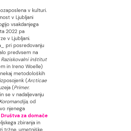
ozaposlena v kulturi.
nost v Ljubljani
ogijo vsakdanjega
eta 2022 pa
ze v Ljubljani.
_ pri posredovanju
valo predvsem na
Raziskovalni inštitut
m in Ireno Woelle)
e nekaj metodoloških
 izposojenk (
Arcticae
uzeja (
Primer.
in se v nadaljevanju
Koromandija
, od
avo njenega
u
Društva za domače
jskega zbiranja in
i tržne, umetniške