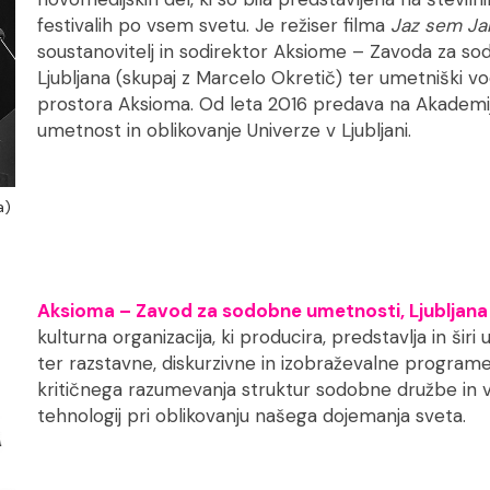
festivalih po vsem svetu. Je režiser filma
Jaz sem Ja
soustanovitelj in sodirektor Aksiome – Zavoda za s
Ljubljana (skupaj z Marcelo Okretič) ter umetniški v
prostora Aksioma. Od leta 2016 predava na Akademiji
umetnost in oblikovanje Univerze v Ljubljani.
a)
Aksioma – Zavod za sodobne umetnosti, Ljubljan
kulturna organizacija, ki producira, predstavlja in šir
ter razstavne, diskurzivne in izobraževalne progr
kritičnega razumevanja struktur sodobne družbe in 
tehnologij pri oblikovanju našega dojemanja sveta.