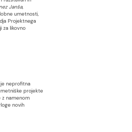
nez Janša
,
odobne umetnosti,
odja Projektnega
 za likovno
a
je neprofitna
i umetniške projekte
ame z namenom
vloge novih