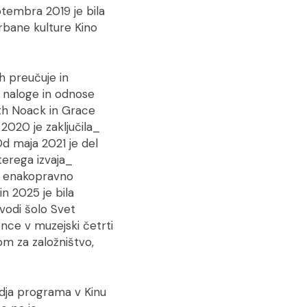
eptembra 2019 je bila
urbane kulture Kino
h preučuje in
e, naloge in odnose
h Noack in Grace
2020 je zaključila_
Od maja 2021 je del
terega izvaja_
 za enakopravno
n 2025 je bila
 vodi šolo Svet
nce v muzejski četrti
m za založništvo,
odja programa v Kinu