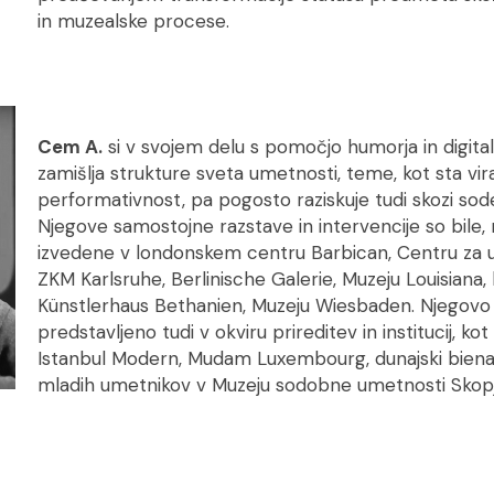
in muzealske procese.
Cem A.
si v svojem delu s pomočjo humorja in digital
zamišlja strukture sveta umetnosti, teme, kot sta vira
performativnost, pa pogosto raziskuje tudi skozi sod
Njegove samostojne razstave in intervencije so bile
izvedene v londonskem centru Barbican, Centru za 
ZKM Karlsruhe, Berlinische Galerie, Muzeju Louisiana,
Künstlerhaus Bethanien, Muzeju Wiesbaden. Njegovo d
predstavljeno tudi v okviru prireditev in institucij, k
Istanbul Modern, Mudam Luxembourg, dunajski bienale
mladih umetnikov v Muzeju sodobne umetnosti Skopj