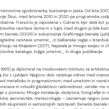
metnostna zgodovinarka, kustosinja in piska. Od leta 2003
rije Škuc, med letoma 2010 in 2020 pa programska vodja
 Tobačna. Trenutno je zaposlena v Cukrarni, kjer dela kot 
e številne razstave doma in v tujini, med drugim je bila ku
m bienalu (2009) in sokustosinja Grafičnega bienala Ljubl
pregledne razstave umetnic_ iz balkanske regije v Istanbulu
houju na Kitajskem (2017). Napisala je mnogo esejev in čl
 številne kataloge, knjige umetnic_ in druge publikacije.
1965) je diplomiral na moskovskem Inštitutu za arhitektur
aj živi v Ljubljani. Njegovo delo raziskuje odnos med znano
, med metafiziko in pragmatizmom, med umetnim in resni
povezave in vzbuditi gledalčevo radovednost, vendar mu
e o pomenu. Mnoge instalacije, skulpture, fotografije in 
etlobe, aeronavtike, meteorologije – zaznamuje njegov pos
vilnih skupinskih in samostojnih razstavah: Beneški bienale