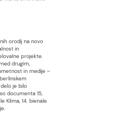
nih orodij na novo
lnost in
elovalne projekte.
, med drugim,
umetnost in medije –
 berlinskem
elo je bilo
ot so documenta 15,
 Klima, 14. bienale
e.