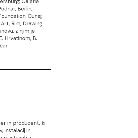
tersburg; Galerie
odnar, Berlin;
Foundation, Dunaj;
Art, Rim; Drawing
nova, z njim je
 E. Hrvatinom, B.
čar.
er in producent, ki
 instalacij in
ih razstavah in