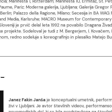
encia; Manifesta 1, Rotterdam; Manifesta 10, Ermitaž, St. Pe
aume, Pariz; Moderna galerija, Ljubljana; Galerija Gregor P
erlin; Palazzo della Ragione, Milano; Secesija in BA WAG 
 and Media, Karlsruhe; MACRO Museum for Contemporary 
loveniji je prvič delal leta 1992 na povabilo Dragana Živadi
ške projekte. Sodeloval je tudi z M. Bergerjem, I. Kovačem,
nom, redno sodeluje s koreografinjo in plesalko Matejo Bu
e_
Janez Fakin Janša
je konceptualni umetnik, perform
živi v Ljubljani. Je avtor številnih videov, performansov,
novomedijskih del, ki so bila predstavljena na številn