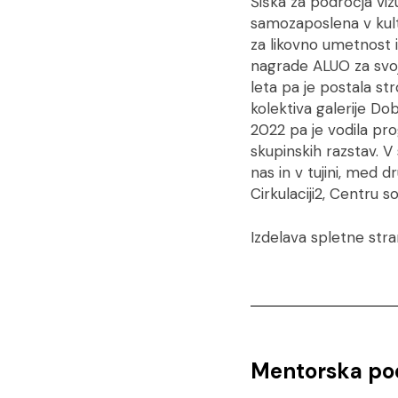
Šiška za področja viz
samozaposlena v kultu
za likovno umetnost in
nagrade ALUO za svoje
leta pa je postala st
kolektiva galerije Do
2022 pa je vodila pr
skupinskih razstav. V
nas in v tujini, med 
Cirkulaciji2, Centru
Izdelava spletne stra
Mentorska po