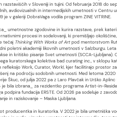
 razstaviščih v Sloveniji in tujini. Od februarja 2018 do s
lnih, avdiovizualnih in intermedijskih umetnosti v Centru 
9 je v galeriji DobraVaga vodila program ZINE VITRINE.
ca_ umetnostne zgodovine in kurira razstave, prek kateri
rnativnimi procesi in sodelovanji, ki premišljajo okoliščin
je tečaj
Thinking With Works of Art
pod mentorstvom Rut
 poletni akademiji likovnih umetnosti v Salzburgu. Leta 
kse in kritiško pisanje Svet umetnosti (SCCA-Ljubljana). 
ga kuratorskega kolektiva bad curating inc., v sklopu ka
 refleksijo Work, Curator, Work!, kjer facilitirajo prostor
zkušenj na področju sodobnih umetnosti. Med letoma 2020 i
ije Škuc, od julija 2022 pa z Laro Plavčak in Urško Aplinc
 je bila izbrana_ za rezidentko programa Artist-in-Reside
ga podpira fundacija ERSTE. Od 2026 pa sodeluje z zavodo
anje in raziskovanje – Maska Ljubljana.
ot producentka in kuratorka. V 2022 je bila umetniška v