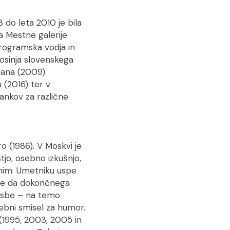
 do leta 2010 je bila
 Mestne galerije
programska vodja in
stosinja slovenskega
jana (2009).
 (2016) ter v
ankov za različne
o (1986). V Moskvi je
stjo, osebno izkušnjo,
čnim. Umetniku uspe
 ne da dokončnega
risbe – na temo
ebni smisel za humor.
 (1995, 2003, 2005 in