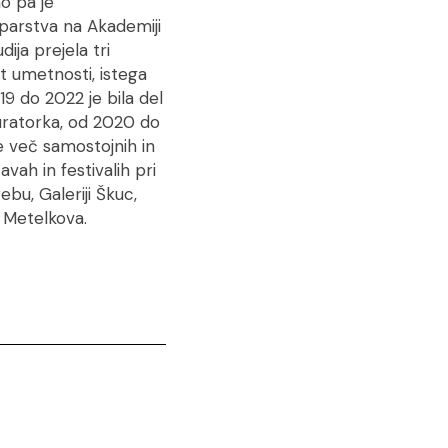
o pa je
iparstva na Akademiji
ija prejela tri
t umetnosti, istega
19 do 2022 je bila del
kuratorka, od 2020 do
e več samostojnih in
vah in festivalih pri
bu, Galeriji Škuc,
 Metelkova.