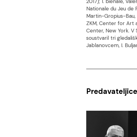
2017); 1. bienale, Val
Nationale du Jeu de P
Martin-Gropius-Bau, B
ZKM, Center for Art
Center, New York. V S
soustvaril tri gledali
Jablanovcem, I. Bulja
Predavateljic