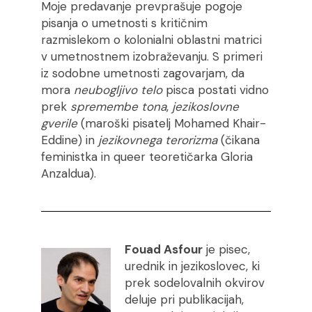
Moje predavanje prevprašuje pogoje
pisanja o umetnosti s kritičnim
razmislekom o kolonialni oblastni matrici
v umetnostnem izobraževanju. S primeri
iz sodobne umetnosti zagovarjam, da
mora
neubogljivo telo
pisca postati vidno
prek
spremembe tona
,
jezikoslovne
gverile
(maroški pisatelj Mohamed Khair-
Eddine) in
jezikovnega terorizma
(čikana
feministka in queer teoretičarka Gloria
Anzaldua).
Fouad Asfour
je pisec,
urednik in jezikoslovec, ki
prek sodelovalnih okvirov
deluje pri publikacijah,