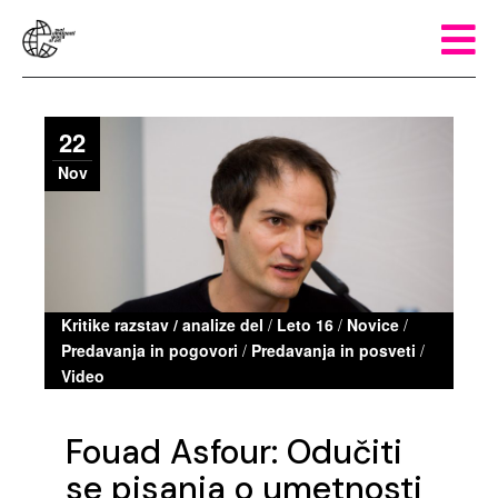
22
Nov
Kritike razstav / analize del
/
Leto 16
/
Novice
/
Predavanja in pogovori
/
Predavanja in posveti
/
Video
Fouad Asfour: Odučiti
se pisanja o umetnosti