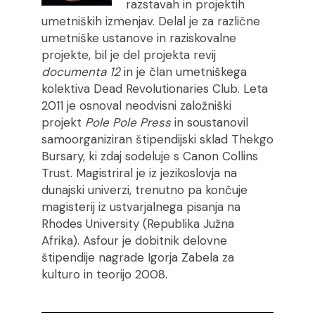
razstavah in projektih
umetniških izmenjav. Delal je za različne
umetniške ustanove in raziskovalne
projekte, bil je del projekta revij
d
ocumenta 12
in je član umetniškega
kolektiva Dead Revolutionaries Club. Leta
2011 je osnoval neodvisni založniški
projekt
Pole
Pole Press
in soustanovil
samoorganiziran štipendijski sklad Thekgo
Bursary, ki zdaj sodeluje s Canon Collins
Trust. Magistriral je iz jezikoslovja na
dunajski univerzi, trenutno pa končuje
magisterij iz ustvarjalnega pisanja na
Rhodes University (Republika Južna
Afrika). Asfour je dobitnik delovne
štipendije nagrade Igorja Zabela za
kulturo in teorijo 2008.