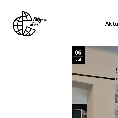
Aktu
Arhiv 
06
Jul