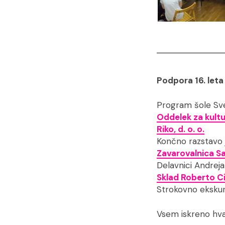
Podpora 16. leta
Program šole Sve
Oddelek za kult
Riko, d. o. o.
Končno razstavo
Zavarovalnica Sav
Delavnici Andrej
Sklad Roberto C
Strokovno ekskur
Vsem iskreno hva