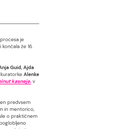
 procesa je
 končala že 16.
Anja Guid, Ajda
 kuratorke
Alenke
inut kasneje.
v
večen predvsem
m in mentorico,
dule o praktičnem
 poglobljeno