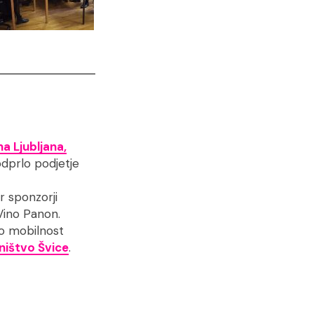
a Ljubljana,
odprlo podjetje
r sponzorji
Vino Panon.
vo mobilnost
ništvo Švice
.