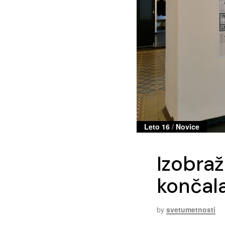
Leto 16
/
Novice
Izobraž
končala
by
svetumetnosti