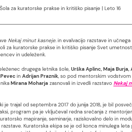
Šola za kuratorske prakse in kritiško pisanje | Leto 16
tave
Nekaj minut kasneje.
in evalvacijo razstave in učnega
oli za kuratorske prakse in kritiško pisanje Svet umetnosti
žencev in udeleženk.
eleženec drugega letnika šole,
Urška Aplinc, Maja Burja, 
a Pevec
in
Adrijan Praznik
, so pod mentorskim vodstvom
nika
Mirana Moharja
zasnovali in izvedli razstavo
Nekaj m
, ki je trajal od septembra 2017 do junija 2018, je bil pos
aksi, program pa je vključeval redna srečanja z mentorje
 kuratorsko mapiranje, seminarje, raziskovalno delo in mo
 razstave. Kuratorska ekipa se je od konca minulega leta