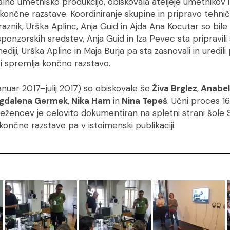
alno umetniško produkcijo, obiskovala ateljeje umetnikov 
končne razstave. Koordiniranje skupine in pripravo tehni
raznik, Urška Aplinc, Anja Guid in Ajda Ana Kocutar so bil
ponzorskih sredstev, Anja Guid in Iza Pevec sta pripravili 
diji, Urška Aplinc in Maja Burja pa sta zasnovali in uredili
ki spremlja končno razstavo.
januar 2017–julij 2017) so obiskovale še
Živa Brglez
,
Anabel
gdalena Germek
,
Nika Ham
in
Nina Tepeš
. Učni proces 16
ežencev je celovito dokumentiran na spletni strani šole 
ončne razstave pa v istoimenski publikaciji.