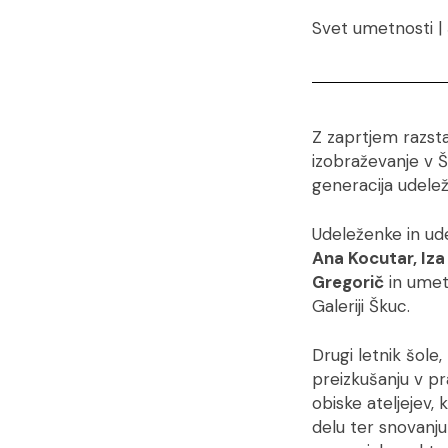
Svet umetnosti | 
Z zaprtjem razs
izobraževanje v Š
generacija udele
Udeleženke in ud
Ana Kocutar, Iz
Gregorič
in umet
Galeriji Škuc.
Drugi letnik šole
preizkušanju v pr
obiske ateljejev,
delu ter snovanju