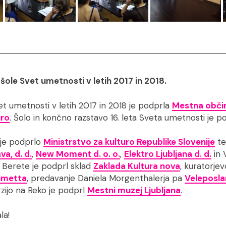
 šole Svet umetnosti v letih 2017 in 2018.
t umetnosti v letih 2017 in 2018 je podprla
Mestna občin
uro
. Šolo in končno razstavo 16. leta Sveta umetnosti je p
 je podprlo
Ministrstvo za kulturo Republike Slovenije
te
a, d. d.
,
New Moment d. o. o.
,
Elektro Ljubljana d. d.
in 
a Berete je podprl sklad
Zaklada Kultura nova
, kuratorje
imetta
, predavanje Daniela Morgenthalerja pa
Veleposla
zijo na Reko je podprl
Mestni muzej Ljubljana
.
la!