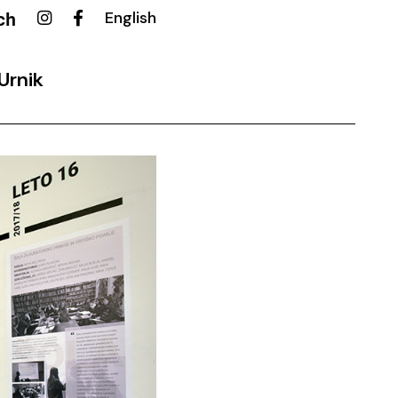
ch
English
Urnik
ovalni