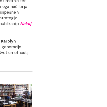
in umetnic ter
čnega načrta je
e uspešne v
strategijo
 publikacijo
Nekaj
 Karolyn
. generacije
Svet umetnosti,