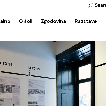
Sear
alno
O šoli
Zgodovina
Razstave
objav
Predstavitev programa
Zgodovina šole
Končne razstave
Ekipa
Arhiv javnih predavanj in
Razstavni in razisk
delavnic
projekti
Udeleženke_
Studio 6
Partnerji
Podpora
Kontakt