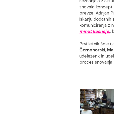
seznanjala z aktu
snovala koncept 
prevzel Adrijan P
iskanju dodatnih s
komuniciranja z me
minut kasneje.
, 
Prvi letnik šole (
Černohorski
,
Ma
udeleženk in udel
proces snovanja k