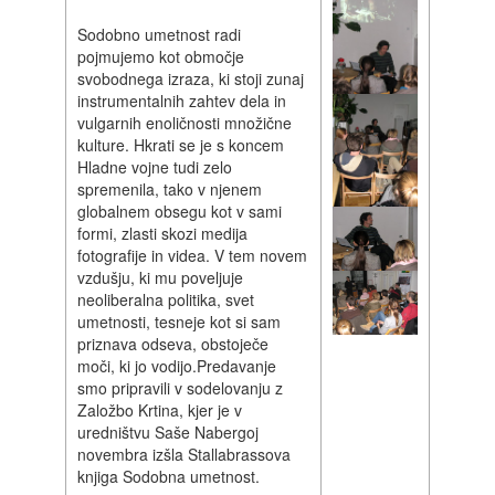
Sodobno umetnost radi
pojmujemo kot območje
svobodnega izraza, ki stoji zunaj
instrumentalnih zahtev dela in
vulgarnih enoličnosti množične
kulture. Hkrati se je s koncem
Hladne vojne tudi zelo
spremenila, tako v njenem
globalnem obsegu kot v sami
formi, zlasti skozi medija
fotografije in videa. V tem novem
vzdušju, ki mu poveljuje
neoliberalna politika, svet
umetnosti, tesneje kot si sam
priznava odseva, obstoječe
moči, ki jo vodijo.Predavanje
smo pripravili v sodelovanju z
Založbo Krtina, kjer je v
uredništvu Saše Nabergoj
novembra izšla Stallabrassova
knjiga Sodobna umetnost.