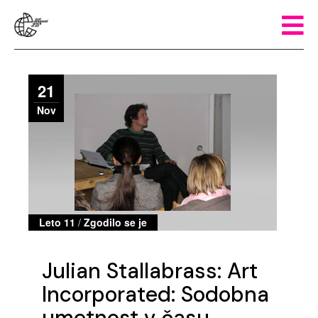
21
Nov
Leto 11
/
Zgodilo se je
Julian Stallabrass: Art
Incorporated: Sodobna
umetnost v času