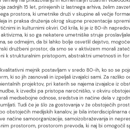
ja zadnjih 15 let, prirejenih iz lastnega arhiva, želim zavze
ga prostora, ki umetnike druži v skupine ali večje formac
ideja in praksa druženja okrog skupne prezentacije spremin
tičnimi in kulturnimi okviri. Od krila, ki je iz 80-ih napred
e aktivizma, ki so ga nekatere umetniške struje proslavljal
zma, se odmejim, da bi lahko bolje osvetlil dejstvo, mogoč
nski družbeni prostor, da smo se v aktivizem morali zateči
jeni k strukturalnim pristopom, abstraktni umetnosti in fo
kvalitativni mejnik postavljam v sredo 80-ih, ko so se pojav
rm, ki so jih zasnovali in izpeljali izvajalci sami. Za razliko 
bientalnih projektov, pri katerih se najema izvajalce iz ob
nudbe, k izvedbi pa pristopa naročniško, v okviru obstoj
ali medsebojne odnose, sredstva in načine dela v zgodnj
zumljati. Tudi če je šlo za gostovanja v že obstoječih prost
 obstoječih medijskih kanalov, je bila interdisciplinarna ob
nove načine samoorganizacije, samoizobraževanja in nepr
snim prostorom, prostorom prevoda, ki naj bi omogočil