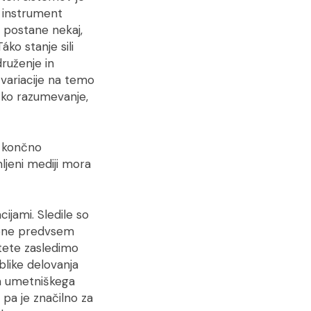
o instrument
a postane nekaj,
ko stanje sili
druženje in
variacije na temo
oško razumevanje,
ž končno
mljeni mediji mora
ijami. Sledile so
rjene predvsem
itete zasledimo
blike delovanja
ga umetniškega
 pa je značilno za