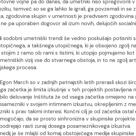
etovne vojne pa do danes, da umetniki niso spregovorili 
ziku, temveč so se ga lahko le igrali, ga povzemali in se z
tka, zgodovina skupin v umetnosti je predvsem zgodovina 
, ne pa uporaben dogovor ali izum novih, delujočih socialni
i sodobni umetniški trendi še vedno poskušajo potisniti 
topičnega, a takšnega utopičnega, ki je obsojeno zgolj na
 stojim z ramo ob rami s tistimi, ki utopijo pojmujemo kot
umetniških vizij vse do stvarnega obstoja, in to ne zgolj a
njskega procesa.
 Egon March so v zadnjih petnajstih letih prerasli skozi ši
ga začetka je limita izkušnje v teh projektih postavljena
bilo delovanje Inštituta že od vsega začetka omejeno na si
osamezniki v svojem intimnem izkustvu, okrepljenim z med
niki s prav takimi interesi. Končni cilj je od začetka ostal
mogočajo, da se prosto sinhronizira v skupinske projekte
e podrejajo rasti zunaj dosega posameznikovega izkustva.
dij je še mlajši od komaj obstoječega medija skupinske o