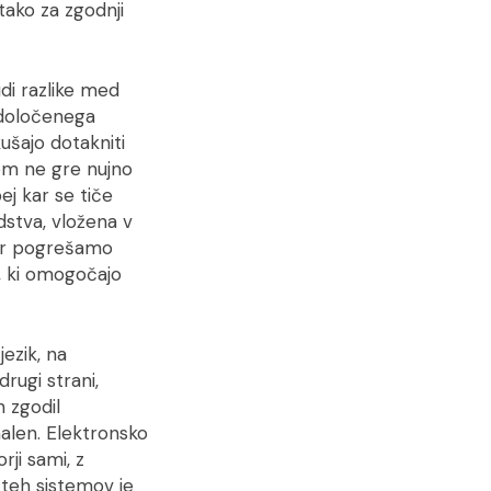
 tako za zgodnji
di razlike med
 določenega
ušajo dotakniti
tem ne gre nujno
ej kar se tiče
stva, vložena v
jer pogrešamo
, ki omogočajo
ezik, na
rugi strani,
 zgodil
len. Elektronsko
rji sami, z
 teh sistemov je