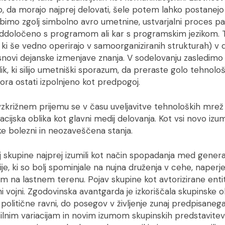
no, da morajo najprej delovati, šele potem lahko postanej
ubimo zgolj simbolno avro umetnine, ustvarjalni proces p
eddoločeno s programom ali kar s programskim jezikom. Tá
e, ki še vedno operirajo v samoorganiziranih strukturah) v 
novi dejanske izmenjave znanja. V sodelovanju zasledimo 
lik, ki silijo umetniški sporazum, da preraste golo tehnol
ra ostati izpolnjeno kot predpogoj.
zkrižnem prijemu se v času uveljavitve tehnoloških mre
acijska oblika kot glavni medij delovanja. Kot vsi novo izu
ke bolezni in neozaveščena stanja.
 skupine najprej izumili kot način spopadanja med generac
cije, ki so bolj spominjale na nujna druženja v cehe, nape
om na lastnem terenu. Pojav skupine kot avtorizirane ent
ni vojni. Zgodovinska avantgarda je izkoriščala skupinske o
 politične ravni, do posegov v življenje zunaj predpisane
silnim variacijam in novim izumom skupinskih predstavitev