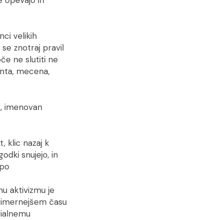
ci velikih
 se znotraj pravil
oče ne slutiti ne
enta, mecena,
k, imenovan
 klic nazaj k
odki snujejo, in
 po
u aktivizmu je
primernejšem času
cialnemu