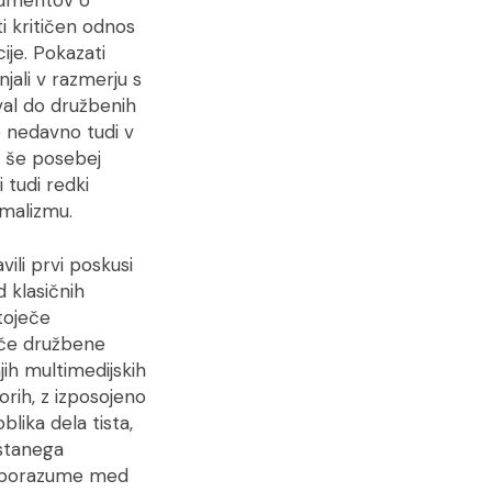
ti kritičen odnos
ije. Pokazati
jali v razmerju s
oval do družbenih
e nedavno tudi v
e še posebej
 tudi redki
rmalizmu.
ili prvi poskusi
od klasičnih
stoječe
eče družbene
ih multimedijskih
orih, z izposojeno
lika dela tista,
estanega
 sporazume med