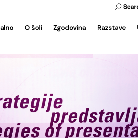
Sear
alno
O šoli
Zgodovina
Razstave
objav
Predstavitev programa
Zgodovina šole
Končne razstave
Ekipa
Arhiv javnih predavanj in
Razstavni in razisk
delavnic
projekti
Udeleženke_
Studio 6
Partnerji
Podpora
Kontakt