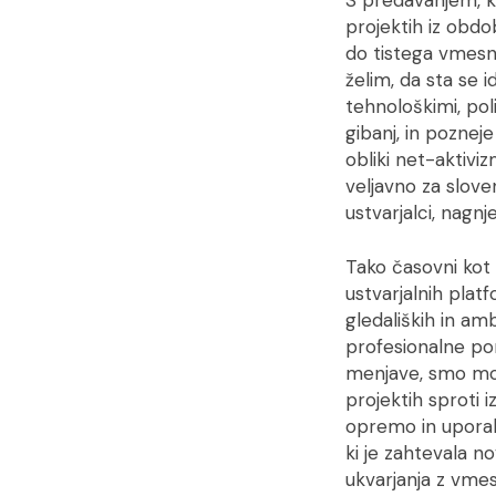
projektih iz obdob
do tistega vmesne
želim, da sta se 
tehnološkimi, poli
gibanj, in poznej
obliki net-aktivi
veljavno za slove
ustvarjalci, nagn
Tako časovni kot 
ustvarjalnih platfo
gledaliških in am
profesionalne po
menjave, smo mor
projektih sproti i
opremo in uporabo
ki je zahtevala 
ukvarjanja z vme