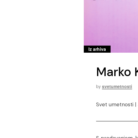
Iz arhiva
Marko K
by
svetumetnosti
Svet umetnosti |
S predavanjem, k