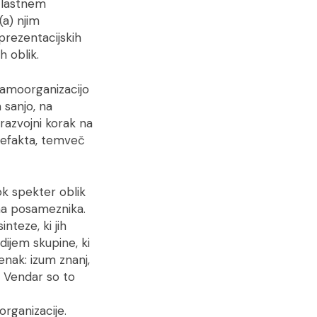
v lastnem
(a) njim
prezentacijskih
h oblik.
samoorganizacijo
 sanjo, na
 razvojni korak na
rtefakta, temveč
rok spekter oblik
 na posameznika.
nteze, ki jih
ijem skupine, ki
 enak: izum znanj,
. Vendar so to
rganizacije.