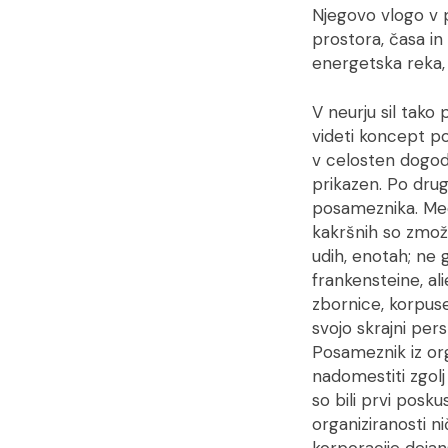
Njegovo vlogo v
prostora, časa in 
energetska reka, k
V neurju sil tako
videti koncept po
v celosten dogode
prikazen. Po drug
posameznika. Meds
kakršnih so zmožn
udih, enotah; ne 
frankensteine, al
zbornice, korpus
svojo skrajni pers
Posameznik iz org
nadomestiti zgolj
so bili prvi posk
organiziranosti n
korporacije dejan