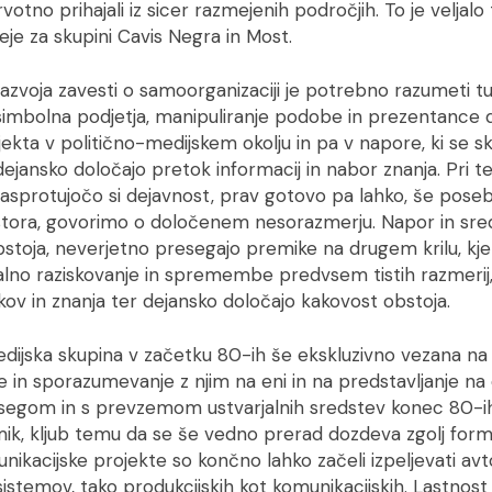
rvotno prihajali iz sicer razmejenih področjih. To je veljalo
je za skupini Cavis Negra in Most.
zvoja zavesti o samoorganizaciji je potrebno razumeti tu
simbolna podjetja, manipuliranje podobe in prezentance
kta v politično-medijskem okolju in pa v napore, ki se sk
ki dejansko določajo pretok informacij in nabor znanja. Pri 
 nasprotujočo si dejavnost, prav gotovo pa lahko, še poseb
tora, govorimo o določenem nesorazmerju. Napor in sred
bstoja, neverjetno presegajo premike na drugem krilu, k
talno raziskovanje in spremembe predvsem tistih razmerij
ov in znanja ter dejansko določajo kakovost obstoja.
edijska skupina v začetku 80-ih še ekskluzivno vezana na j
n sporazumevanje z njim na eni in na predstavljanje na d
segom in s prevzemom ustvarjalnih sredstev konec 80-ih
 kljub temu da se še vedno prerad dozdeva zgolj forma
ikacijske projekte so končno lahko začeli izpeljevati avto
 sistemov, tako produkcijskih kot komunikacijskih. Lastnost