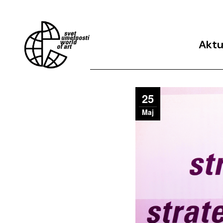
Aktu
Arhiv 
25
Maj