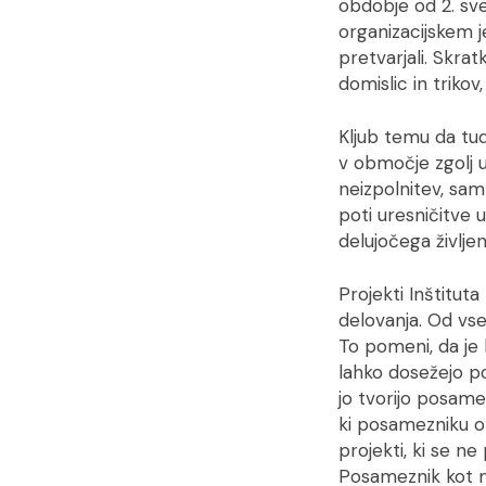
obdobje od 2. sv
organizacijskem je
pretvarjali. Skra
domislic in trikov
Kljub temu da tud
v območje zgolj u
neizpolnitev, sam
poti uresničitve 
delujočega življe
Projekti Inštituta
delovanja. Od vse
To pomeni, da je 
lahko dosežejo p
jo tvorijo posamez
ki posamezniku o
projekti, ki se n
Posameznik kot me