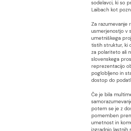
sodelavci, ki so p
Laibach kot pozne
Za razumevanje ra
usmerjenostjo v 
umetniškega proje
tistih struktur, 
za polariteto ali
slovenskega pros
reprezentacijo o
poglobljeno in s
dostop do podatk
Če je bila multim
samorazumevanje i
potem se je z do
pomemben premik,
umetnost in komun
izgradnjo lastnih