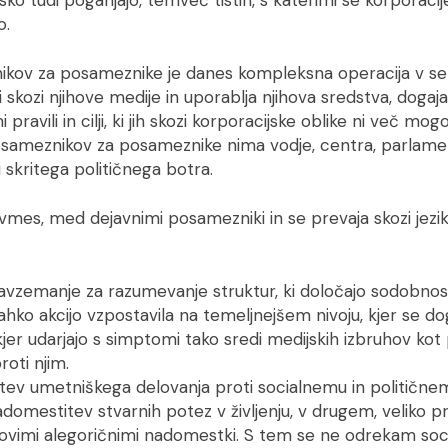
o.
kov za posameznike je danes kompleksna operacija v sen
 skozi njihove medije in uporablja njihova sredstva, dogaja
 pravili in cilji, ki jih skozi korporacijske oblike ni več mog
osameznikov za posameznike nima vodje, centra, parlam
 skritega političnega botra.
vmes, med dejavnimi posamezniki in se prevaja skozi jezi
avzemanje za razumevanje struktur, ki določajo sodobnost,
 lahko akcijo vzpostavila na temeljnejšem nivoju, kjer se dog
kjer udarjajo s simptomi tako sredi medijskih izbruhov kot
oti njim.
tev umetniškega delovanja proti socialnemu in političnem
domestitev stvarnih potez v življenju, v drugem, veliko 
jihovimi alegoričnimi nadomestki. S tem se ne odrekam so