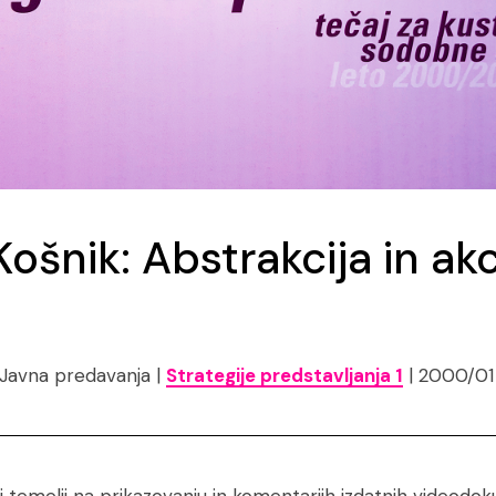
ošnik: Abstrakcija in akc
 Javna predavanja |
Strategije predstavljanja 1
| 2000/01 
i temelji na prikazovanju in komentarjih izdatnih videod