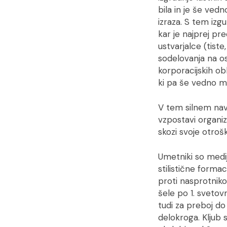
bila in je še ved
izraza. S tem izg
kar je najprej pr
ustvarjalce (tist
sodelovanja na os
korporacijskih ob
ki pa še vedno mo
V tem silnem nav
vzpostavi organiz
skozi svoje otroš
Umetniki so medij
stilistične forma
proti nasprotnik
šele po 1. svetov
tudi za preboj do
delokroga. Kljub 