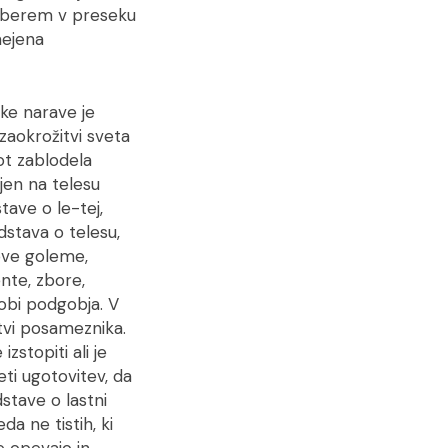
 berem v preseku
mejena
ske narave je
zaokrožitvi sveta
ot zablodela
jen na telesu
ave o le-tej,
dstava o telesu,
nove goleme,
nte, zbore,
obi podgobja. V
itvi posameznika.
stopiti ali je
eti ugotovitev, da
stave o lastni
a ne tistih, ki
e opevajo in