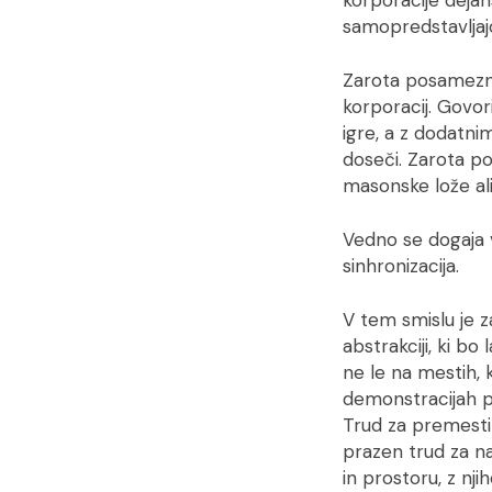
samopredstavljaj
Zarota posamezni
korporacij. Govori
igre, a z dodatnimi
doseči. Zarota p
masonske lože ali
Vedno se dogaja 
sinhronizacija.
V tem smislu je z
abstrakciji, ki bo
ne le na mestih, 
demonstracijah pr
Trud za premesti
prazen trud za na
in prostoru, z n