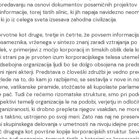
 predavanju na osnovi dokumentov posamičnih projektov
informacije, torej tistih silnic, ki jih napaja navidezno neo
i jo iz celega sveta izsesava zahodna civilizacija.
 prvotne kot druge, tretje in četrte, že povsem informacij
sameznika, vrženega v sintezo znanj zaradi vztrajanja po 
k, v primerjavi z močjo korporacij in timskih oblik dela k
i strani pa je prvoten izum korporacijskega telesa utemel
ebojna organizacija ljudi bo še dolgo obsojena na predst
i njeni akterji. Predstava o človeški združbi je vedno pre
glede na to, do kam jo razbijemo, se sestavlja v nove in 
iene, vatikanske piramide, stožčaste ali kupolaste parlame
e pač. Tudi če rečemo rizomatske strukture, smo pri pod
pektivi temelji organizacija le na podobi, verjetju in odloč
aniziranosti, ki drobno prepleta njegov vsakdan, ne more iz
 s takšno, ustrojeno po svoji meri. Zato nas naj ne presen
usi skupinskega delovanja v umetnosti na nivoju idejne pred
ič drugega kot površne kopije korporacijskih struktur. Seved
sko tudi poganjajo, temveč tistih, s katerimi se korporacij