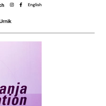
ch
English
Urnik
ovalni