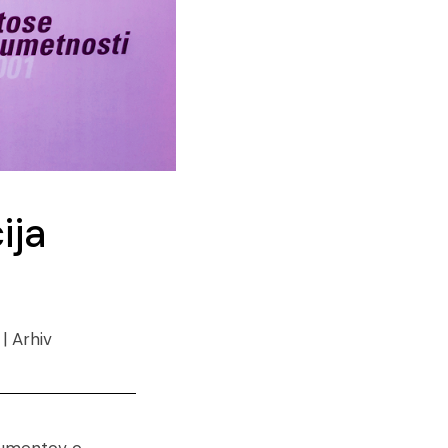
ija
| Arhiv
okumentov o