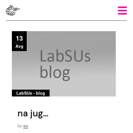
13
Avg
LabSUs - blog
na jug…
by
su