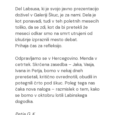
Del Labsusa, ki je svojo javno prezentacijo
doživel v Galeriji Škuc, je za nami. Dela je
kot ponavadi, tudi v teh poletnih mesecih
toliko, da se zdi, kot da bi pretekli že
meseci odkar smo na smrt utrujeni od
izkušnje izpraznili mesto debat.
Prihaja čas za refleksijo.
Odpravljamo se v Hercegovino. Menda v
cetrtek. Skrčena zasedba – Jaka, Vasja,
Ivana in Petja, bomo v nekaj dneh
prerešetali, kritično ovrednotili, obudili in
potegnili črto pod škuc. Poleg tega nas
čaka nova naloga – razmislek o tem, kako
se bomo v oktobru lotili Labinskega
dogodka.
Petja G. K.