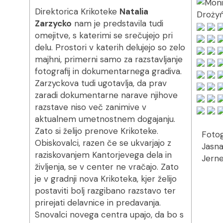
Direktorica Krikoteke
Natalia
Zarzycko
nam je predstavila tudi
omejitve, s katerimi se srečujejo pri
delu. Prostori v katerih delujejo so zelo
majhni, primerni samo za razstavljanje
fotografij in dokumentarnega gradiva.
Zarzyckova tudi ugotavlja, da prav
zaradi dokumentarne narave njihove
razstave niso več zanimive v
aktualnem umetnostnem dogajanju.
Zato si želijo prenove Krikoteke.
Fotog
Obiskovalci, razen če se ukvarjajo z
Jasn
raziskovanjem Kantorjevega dela in
Jerne
življenja, se v center ne vračajo. Zato
je v gradnji nova Krikoteka, kjer želijo
postaviti bolj razgibano razstavo ter
prirejati delavnice in predavanja.
Snovalci novega centra upajo, da bo s