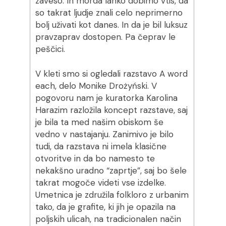
zaveso. In morda lahko dobimo vtis, da
so takrat ljudje znali celo neprimerno
bolj uživati kot danes. In da je bil luksuz
pravzaprav dostopen. Pa čeprav le
peščici.
V kleti smo si ogledali razstavo A word
each, delo Monike Drożyński. V
pogovoru nam je kuratorka Karolina
Harazim razložila koncept razstave, saj
je bila ta med našim obiskom še
vedno v nastajanju. Zanimivo je bilo
tudi, da razstava ni imela klasične
otvoritve in da bo namesto te
nekakšno uradno “zaprtje”, saj bo šele
takrat mogoče videti vse izdelke.
Umetnica je združila folkloro z urbanim
tako, da je grafite, ki jih je opazila na
poljskih ulicah, na tradicionalen način