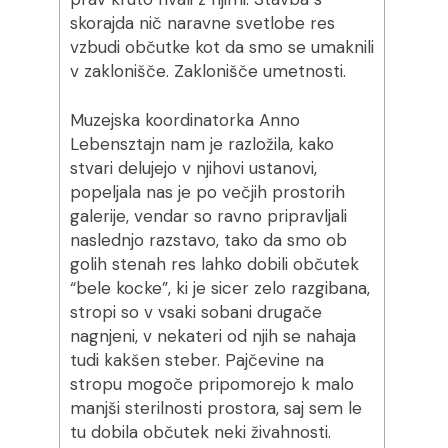
skorajda nič naravne svetlobe res
vzbudi občutke kot da smo se umaknili
v zaklonišče. Zaklonišče umetnosti.
Muzejska koordinatorka Anno
Lebensztajn nam je razložila, kako
stvari delujejo v njihovi ustanovi,
popeljala nas je po večjih prostorih
galerije, vendar so ravno pripravljali
naslednjo razstavo, tako da smo ob
golih stenah res lahko dobili občutek
“bele kocke”, ki je sicer zelo razgibana,
stropi so v vsaki sobani drugače
nagnjeni, v nekateri od njih se nahaja
tudi kakšen steber. Pajčevine na
stropu mogoče pripomorejo k malo
manjši sterilnosti prostora, saj sem le
tu dobila občutek neki živahnosti.