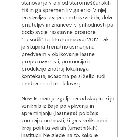
stanovanje v eni od staromeščanskih
hiš in ga spremenili v galerijo. V njej
razstavljajo svoja umetniška dela, dela
prijateljev in znancev, v prihodnosti pa
bodo svoje razstavne prostore
”posodili” tudi Fotomesecu 2012. Tako
je skupina trenutno usmerjena
predvsem v oblikovanje lastne
prepoznavnosti, promocijo in
produkcijo znotraj lokalnega
konteksta, sčasoma pa si želijo tudi
mednarodnih sodelovanj.
New Roman je zgolj ena od skupin, ki je
vzniknila iz želje po vplivanju in
spreminjanju (lastnega) položaja
znotraj umetnosti, ki ga v veliki meri
kroji politika velikih (umetniških)
institucij. Ne glede na to, kako je