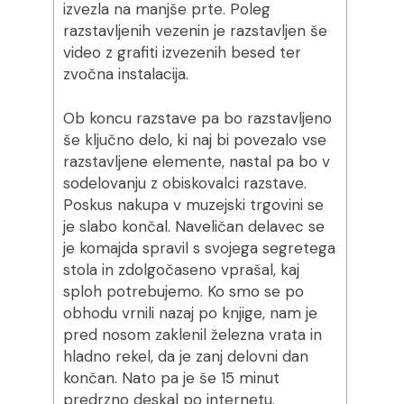
izvezla na manjše prte. Poleg
razstavljenih vezenin je razstavljen še
video z grafiti izvezenih besed ter
zvočna instalacija.
Ob koncu razstave pa bo razstavljeno
še ključno delo, ki naj bi povezalo vse
razstavljene elemente, nastal pa bo v
sodelovanju z obiskovalci razstave.
Poskus nakupa v muzejski trgovini se
je slabo končal. Naveličan delavec se
je komajda spravil s svojega segretega
stola in zdolgočaseno vprašal, kaj
sploh potrebujemo. Ko smo se po
obhodu vrnili nazaj po knjige, nam je
pred nosom zaklenil železna vrata in
hladno rekel, da je zanj delovni dan
končan. Nato pa je še 15 minut
predrzno deskal po internetu.