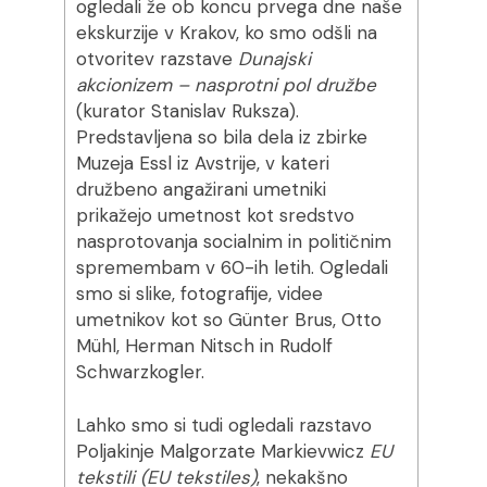
ogledali že ob koncu prvega dne naše
ekskurzije v Krakov, ko smo odšli na
otvoritev razstave
Dunajski
akcionizem – nasprotni pol družbe
(kurator Stanislav Ruksza).
Predstavljena so bila dela iz zbirke
Muzeja Essl iz Avstrije, v kateri
družbeno angažirani umetniki
prikažejo umetnost kot sredstvo
nasprotovanja socialnim in političnim
spremembam v 60-ih letih. Ogledali
smo si slike, fotografije, videe
umetnikov kot so Günter Brus, Otto
Mühl, Herman Nitsch in Rudolf
Schwarzkogler.
Lahko smo si tudi ogledali razstavo
Poljakinje Malgorzate Markievwicz
EU
tekstili (EU tekstiles)
, nekakšno