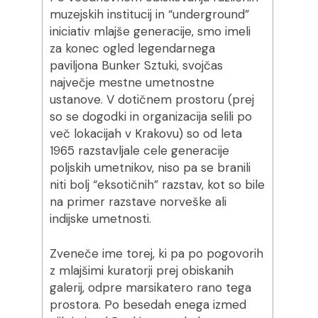
muzejskih institucij in “underground”
iniciativ mlajše generacije, smo imeli
za konec ogled legendarnega
paviljona Bunker Sztuki, svojčas
največje mestne umetnostne
ustanove. V dotičnem prostoru (prej
so se dogodki in organizacija selili po
več lokacijah v Krakovu) so od leta
1965 razstavljale cele generacije
poljskih umetnikov, niso pa se branili
niti bolj “eksotičnih” razstav, kot so bile
na primer razstave norveške ali
indijske umetnosti.
Zveneče ime torej, ki pa po pogovorih
z mlajšimi kuratorji prej obiskanih
galerij, odpre marsikatero rano tega
prostora. Po besedah enega izmed