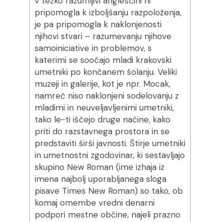
v težko razumljivi angleščini ni
pripomogla k izboljšanju razpoloženja,
je pa pripomogla k naklonjenosti
njihovi stvari – razumevanju njihove
samoiniciative in problemov, s
katerimi se soočajo mladi krakovski
umetniki po končanem šolanju. Veliki
muzeji in galerije, kot je npr. Mocak,
namreč niso naklonjeni sodelovanju z
mladimi in neuveljavljenimi umetniki,
tako le-ti iščejo druge načine, kako
priti do razstavnega prostora in se
predstaviti širši javnosti. Štirje umetniki
in umetnostni zgodovinar, ki sestavljajo
skupino New Roman (ime izhaja iz
imena najbolj uporabljanega sloga
pisave Times New Roman) so tako, ob
komaj omembe vredni denarni
podpori mestne občine, najeli prazno