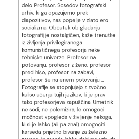
delo Profesor. Sosedov fotografski
arhiv, ki ga opazujemo prek
diapozitivov, nas popelje v zlato ero
socializma. Občutek ob gledanju
fotografij je nostalgičen, kaže trenutke
iz življenja privilegiranega
komunističnega profesorja neke
tehniške univerze. Profesor na
potovanju, profesor z ženo, profesor
pred hišo, profesor na zabavi,
profesor še na enem potovanju …
Fotografije se stopnjujejo z zvočno
kuliso učenja tujih jezikov, ki je prav
tako profesorjeva zapuščina. Umetnik
ne sodi, ne polemizira, le omogoči
možnost vpogleda v življenje nekoga,
ki si je lahko (ali pa znal) omogočiti
karseda prijetno bivanje za železno