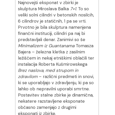
Najnovejši eksponat v zbirki je
skulptura Miroslava Balka
7+1
. To so
veliki solni cilindri v betonskih nosilcih,
6 cilindrov je statičnih, 1 pa se vrti.
Prvotno je bila skulptura namenjena
finančni instituciji, cilindri pa naj bi
predstavljali denar. Zanimivi so še
Minimalizem iz Guantanama
Tomasza
Bajera – železna kletka z zasilnim
ležiščem in nekaj etniškimi oblačili ter
instalacija Roberta Kušmirowskega
Brez naslova, med strupom in
zdravilom
– različni predmeti in snovi,
ki se uporabljajo v zdravljenju, ki pa so
lahko ob nepravilni uporabi smrtne.
Postavitev stalne zbirke je dinamična,
nekatere razstavljene eksponate
občasno zamenjajo z drugimi
eksponati iz zbirke.