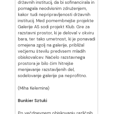
državnih institucij, da bi sofinancirala in
pomagala neodvisnim združenjem,
kakor tudi nepripravljenosti državnih
institucij. Med pomembnejše projekte
Galerije AS sodi projekt Klub. Gre za
razstavni prostor, ki je deloval v okviru
bara, ter tako umetnost, ki je ponavadi
omejena zgolj na galerije, približal
večjemu številu predvsem mladih
obiskovalcev. Načelo razstavnega
prostora je bilo čim hitrejše
menjavanje razstavljenih del,
sodelovanje galerije pa neprofitno.
(Miha Kelemina)
Bunkier Sztuki
Po večdnevnem obiskovanju različnih