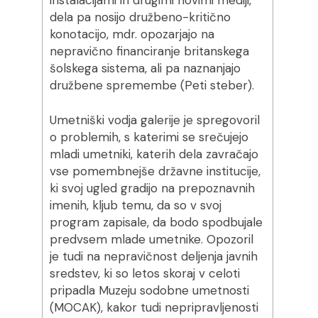
instalacijami in drugimi novimi mediji,
dela pa nosijo družbeno-kritično
konotacijo, mdr. opozarjajo na
nepravično financiranje britanskega
šolskega sistema, ali pa naznanjajo
družbene spremembe (Peti steber).
Umetniški vodja galerije je spregovoril
o problemih, s katerimi se srečujejo
mladi umetniki, katerih dela zavračajo
vse pomembnejše državne institucije,
ki svoj ugled gradijo na prepoznavnih
imenih, kljub temu, da so v svoj
program zapisale, da bodo spodbujale
predvsem mlade umetnike. Opozoril
je tudi na nepravičnost deljenja javnih
sredstev, ki so letos skoraj v celoti
pripadla Muzeju sodobne umetnosti
(MOCAK), kakor tudi nepripravljenosti