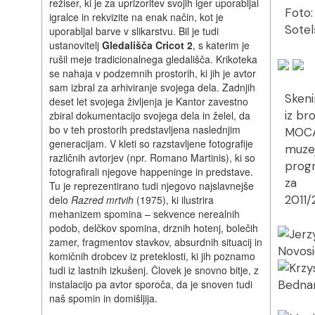
režiser, ki je za uprizoritev svojih iger uporabljal
Foto:
igralce in rekvizite na enak način, kot je
Sotel
uporabljal barve v slikarstvu. Bil je tudi
ustanovitelj
Gledališča Cricot 2
, s katerim je
rušil meje tradicionalnega gledališča.
Krikoteka
se nahaja v podzemnih prostorih, ki jih je avtor
sam izbral za arhiviranje svojega dela. Zadnjih
Skeni
deset let svojega življenja je Kantor zavestno
iz br
zbiral dokumentacijo svojega dela in želel, da
bo v teh prostorih predstavljena naslednjim
MOCA
generacijam. V kleti so razstavljene fotografije
muzej
različnih avtorjev (npr. Romano Martinis), ki so
prog
fotografirali njegove happeninge in predstave.
za
Tu je reprezentirano tudi njegovo najslavnejše
2011/
delo
Razred mrtvih
(1975), ki ilustrira
mehanizem spomina – sekvence nerealnih
podob, delčkov spomina, drznih hotenj, bolečih
zamer, fragmentov stavkov, absurdnih situacij in
komičnih drobcev iz preteklosti, ki jih poznamo
tudi iz lastnih izkušenj. Človek je snovno bitje, z
instalacijo pa avtor sporoča, da je snoven tudi
naš spomin in domišljija.