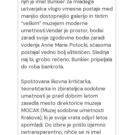
njih je imel Bunkier za mladega
ustvarjalca vlogo vmesne postaje med
manjšo dostopnejšo galerijo in tistim
“velikim” muzejem moderne
umetnosti.Vendar je prostor, bodisi
zaradi svoje zgodovine bodisi zaradi
vodenja Anne Marie Potocki, sčasoma
postajal vedno bolj elitističen. Slednja
naj bi, grobo rečeno, Bunkier pripeljala
do roba bankrota.
Spoštovana likovna kritičarka,
teoretičarka in zbirateljica sodobne
umetnosti je pred dobrim letom
zasedla mesto direktorice muzeja
MOCAK (Muzej sodobne umetnosti
Krakova), ki je svoja vrata odprl letos
spomladi. Do izbire je prišlo izjemno
netransparentno, nihče se ni imel