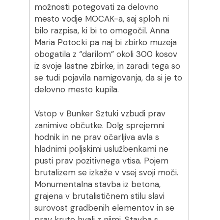
možnosti potegovati za delovno
mesto vodje MOCAK-a, saj sploh ni
bilo razpisa, ki bi to omogočil. Anna
Maria Potocki pa naj bi zbirko muzeja
obogatila z “darilom” okoli 300 kosov
iz svoje lastne zbirke, in zaradi tega so
se tudi pojavila namigovanja, da si je to
delovno mesto kupila.
Vstop v Bunker Sztuki vzbudi prav
zanimive občutke. Dolg sprejemni
hodnik in ne prav očarljiva avla s
hladnimi poljskimi uslužbenkami ne
pusti prav pozitivnega vtisa. Pojem
brutalizem se izkaže v vsej svoji moči.
Monumentalna stavba iz betona,
grajena v brutalističnem stilu slavi
surovost gradbenih elementov in se
prav kruto hvali z njimi. Stavba s