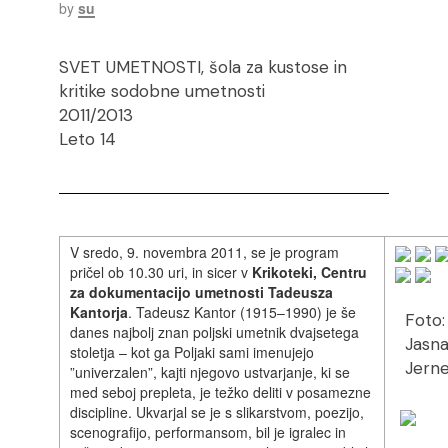
by
su
SVET UMETNOSTI, šola za kustose in
kritike sodobne umetnosti
2011/2013
Leto 14
V sredo, 9. novembra 2011, se je program
pričel ob 10.30 uri, in sicer v
Krikoteki, Centru
za dokumentacijo umetnosti Tadeusza
Kantorja
. Tadeusz Kantor (1915–1990) je še
Foto:
danes najbolj znan poljski umetnik dvajsetega
Jasn
stoletja – kot ga Poljaki sami imenujejo
Jerne
”univerzalen”, kajti njegovo ustvarjanje, ki se
med seboj prepleta, je težko deliti v posamezne
discipline. Ukvarjal se je s slikarstvom, poezijo,
scenografijo, performansom, bil je igralec in