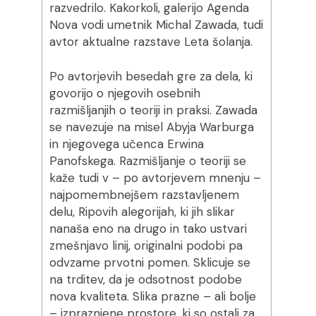
razvedrilo. Kakorkoli, galerijo Agenda
Nova vodi umetnik Michal Zawada, tudi
avtor aktualne razstave Leta šolanja.
Po avtorjevih besedah gre za dela, ki
govorijo o njegovih osebnih
razmišljanjih o teoriji in praksi. Zawada
se navezuje na misel Abyja Warburga
in njegovega učenca Erwina
Panofskega. Razmišljanje o teoriji se
kaže tudi v – po avtorjevem mnenju –
najpomembnejšem razstavljenem
delu, Ripovih alegorijah, ki jih slikar
nanaša eno na drugo in tako ustvari
zmešnjavo linij, originalni podobi pa
odvzame prvotni pomen. Sklicuje se
na trditev, da je odsotnost podobe
nova kvaliteta. Slika prazne – ali bolje
– izpraznjene prostore, ki so ostali za