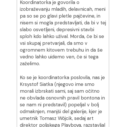
Koordinatorka je govorila o
izobraževanju mladih, delavnicah, meni
pa so se po glavi pletle pajčevine, in
nisem si mogla predstavljati, da bi v tej
slabo osvetljeni, depresivni stavbi
sploh kdo lahko užival. Morda, če bi se
vsi skupaj pretvarjali, da smo v
ogromnem kitovem trebuhu in da še
vedno lahko uidemo ven, če si tega
zaželimo.
Ko se je koordinatorka poslovila, nas je
Krsystof Siatka (njegovo ime smo
morali izbrskati sami, saj sam očitno
ne obvlada osnovnih pravil bontona in
se nam ni predstavil) popeljal v bolj
odmaknjen, manjši del galerije, kjer je
umetnik Tomasz Wójcik, sedaj art
direktor poljskega Playboya, razstavljal