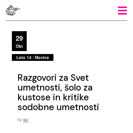
29
Okt
Leto 14
/
Novice
Razgovori za Svet
umetnosti, šolo za
kustose in kritike
sodobne umetnosti
by
su