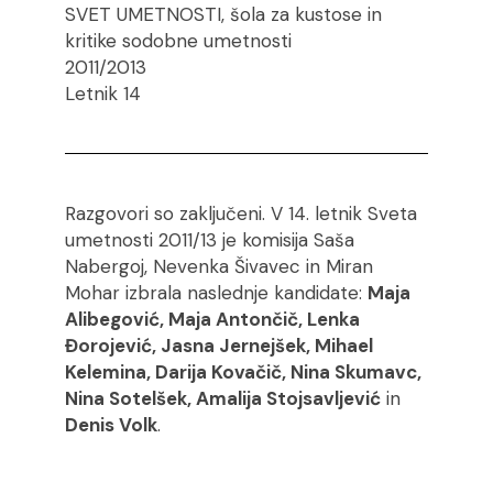
SVET UMETNOSTI, šola za kustose in
kritike sodobne umetnosti
2011/2013
Letnik 14
Razgovori so zaključeni. V 14. letnik Sveta
umetnosti 2011/13 je komisija Saša
Nabergoj, Nevenka Šivavec in Miran
Mohar izbrala naslednje kandidate:
Maja
Alibegović, Maja Antončič, Lenka
Đorojević, Jasna Jernejšek, Mihael
Kelemina, Darija Kovačič, Nina Skumavc,
Nina Sotelšek, Amalija Stojsavljević
in
Denis Volk
.