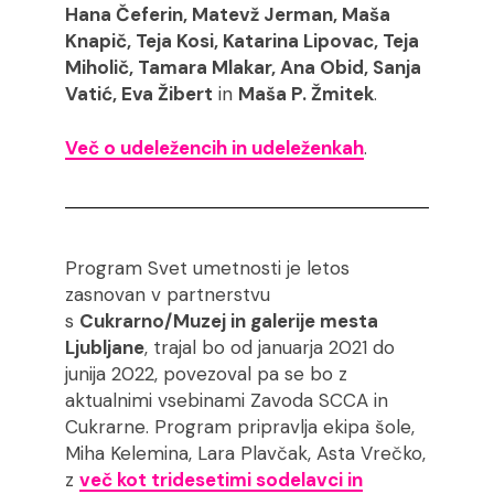
Hana Čeferin, Matevž Jerman, Maša
Knapič, Teja Kosi, Katarina Lipovac, Teja
Miholič, Tamara Mlakar, Ana Obid, Sanja
Vatić, Eva Žibert
in
Maša P. Žmitek
.
Več o udeležencih in udeleženkah
.
Program Svet umetnosti je letos
zasnovan v partnerstvu
s
Cukrarno/Muzej in galerije mesta
Ljubljane
, trajal bo od januarja 2021 do
junija 2022, povezoval pa se bo z
aktualnimi vsebinami Zavoda SCCA in
Cukrarne. Program pripravlja ekipa šole,
Miha Kelemina, Lara Plavčak, Asta Vrečko,
z
več kot tridesetimi sodelavci in