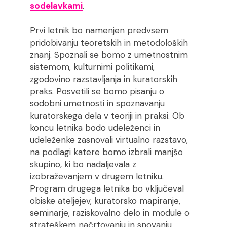
sodelavkami
.
Prvi letnik bo namenjen predvsem
pridobivanju teoretskih in metodoloških
znanj. Spoznali se bomo z umetnostnim
sistemom, kulturnimi politikami,
zgodovino razstavljanja in kuratorskih
praks. Posvetili se bomo pisanju o
sodobni umetnosti in spoznavanju
kuratorskega dela v teoriji in praksi. Ob
koncu letnika bodo udeleženci in
udeleženke zasnovali virtualno razstavo,
na podlagi katere bomo izbrali manjšo
skupino, ki bo nadaljevala z
izobraževanjem v drugem letniku.
Program drugega letnika bo vključeval
obiske ateljejev, kuratorsko mapiranje,
seminarje, raziskovalno delo in module o
strateškem načrtovanju in snovanju