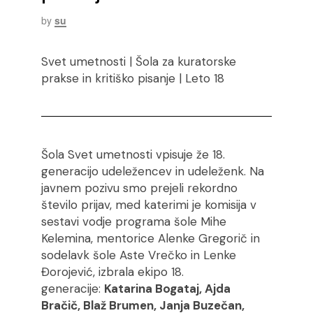
by
su
Svet umetnosti | Šola za kuratorske
prakse in kritiško pisanje | Leto 18
Šola Svet umetnosti vpisuje že 18.
generacijo udeležencev in udeleženk. Na
javnem pozivu smo prejeli rekordno
število prijav, med katerimi je komisija v
sestavi vodje programa šole Mihe
Kelemina, mentorice Alenke Gregorič in
sodelavk šole Aste Vrečko in Lenke
Đorojević, izbrala ekipo 18.
generacije:
Katarina Bogataj, Ajda
Bračič, Blaž Brumen, Janja Buzečan,