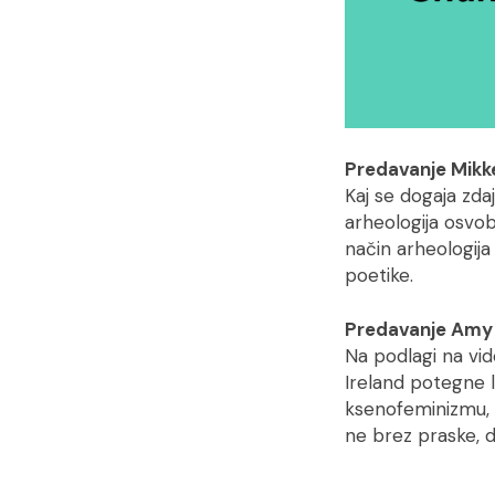
Predavanje Mikke
Kaj se dogaja zda
arheologija osvoba
način arheologija
poetike.
Predavanje Amy 
Na podlagi na vi
Ireland potegne 
ksenofeminizmu, ks
ne brez praske, do