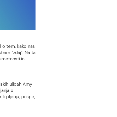
al o tem, kako nas
stnim “zdaj”. Na ta
 umetnosti in
jskih ulicah Amy
janja o
 trpljenju, prispe,