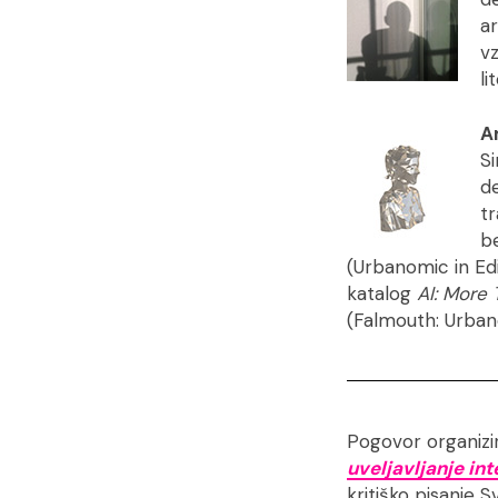
ar
vz
li
A
S
de
t
b
(Urbanomic in Edi
katalog
AI: More
(Falmouth: Urban
Pogovor organizi
uveljavljanje in
kritiško pisanje 