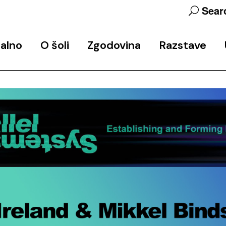
Sear
alno
O šoli
Zgodovina
Razstave
objav
Predstavitev programa
Zgodovina šole
Končne razstave
Ekipa
Arhiv javnih predavanj in
Razstavni in razisk
delavnic
projekti
Udeleženke_
Studio 6
Partnerji
Podpora
Kontakt