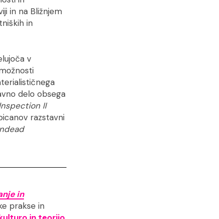
ji in na Bližnjem
niških in
elujoča v
zmožnosti
terialističnega
davno delo obsega
Inspection II
bicanov razstavni
Undead
anje in
ske prakse in
ulturo in teorijo