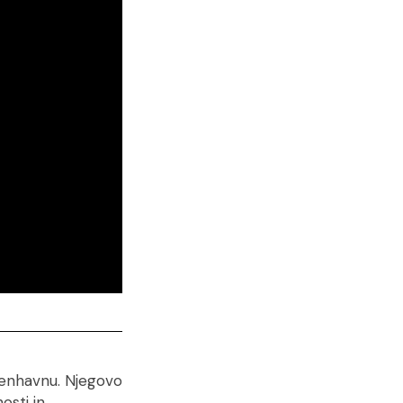
øbenhavnu. Njegovo
osti in