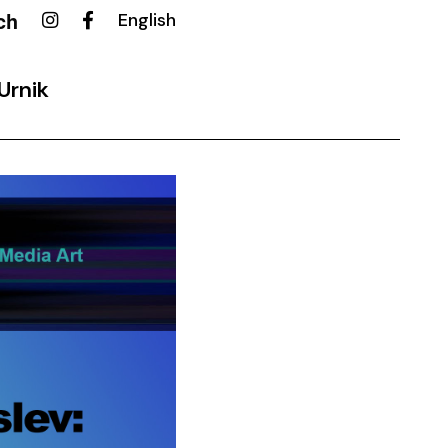
ch
English
Urnik
ovalni