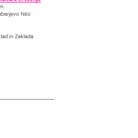
om
ubarjevo hišo
lad in Zaklada