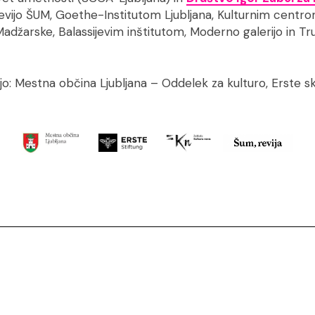
revijo ŠUM, Goethe-Institutom Ljubljana, Kulturnim centr
adžarske, Balassijevim inštitutom, Moderno galerijo in Tr
: Mestna občina Ljubljana – Oddelek za kulturo, Erste sk