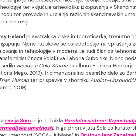
heologije ter vključuje arheološka izkopavanja v Skandinavi
hodu ter prevode in urejanje različnih skandinavskih umet
terarnih revij.
my Ireland
je avstralska piska in teoretičarka, trenutno d
ingapurju. Njene raziskave se osredotočajo na vprašanja 
lovanja in tehnologije v moderni. Je tudi članica tehnoma
ransfeminističnega kolektiva Laboria Cuboniks. Njeno ne
esedilo
Beside a Cold Statue
za album Floriana Heckerja
tions Mego, 2019), tridimenzionalno pesniško delo za Bar
 Than Human
ter prispevke v zborniku
Audint–Unsound:
omic, 2019)
.
ra
revija Šum
in je del cikla
Paralelni sistemi. Vzpostavlj
termedijske umetnosti
, ki ga pripravljata Šola za kurator
Svet umetnosti (SCCA-Ljubljana) in
Društvo Igor Zabel za k