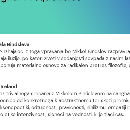
la Bindsleva
j? Izhajajoč iz tega vprašanja bo Mikkel Bindslev razpravlj
ja iluzije, po kateri živeti v sedanjosti sovpada z našim la
 ponuja materialno osnovo za radikalen pretres filozofije,
Ireland
dez trivialnega srečanja z Mikkelom Bindslevom na šangha
ločnico od konkretnega k abstraktnemu ter skozi premišl
enopoetiki, odtujenosti, pravičnosti, nihilizmu, empatiji in
 etike intenzivnosti, sloneči na vednosti, ki jo tlači čas.