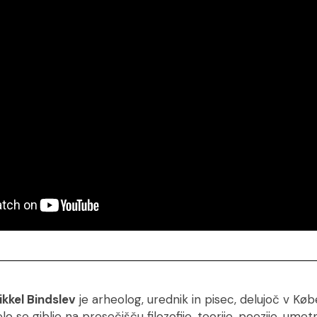
ikkel Bindslev
je arheolog, urednik in pisec, delujoč v K
lo se giblje na presečišču filozofije, teorije, poezije, umetn