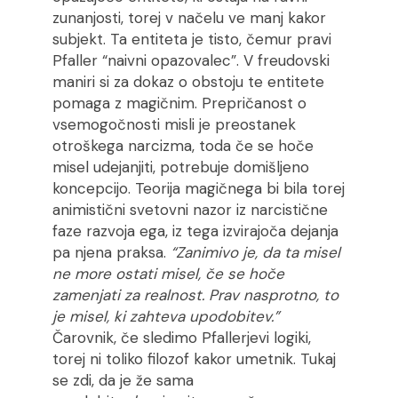
zunanjosti, torej v načelu ve manj kakor
subjekt. Ta entiteta je tisto, čemur pravi
Pfaller “naivni opazovalec”. V freudovski
maniri si za dokaz o obstoju te entitete
pomaga z magičnim. Prepričanost o
vsemogočnosti misli je preostanek
otroškega narcizma, toda če se hoče
misel udejanjiti, potrebuje domišljeno
koncepcijo. Teorija magičnega bi bila torej
animistični svetovni nazor iz narcistične
faze razvoja ega, iz tega izvirajoča dejanja
pa njena praksa.
“Zanimivo je, da ta misel
ne more ostati misel, če se hoče
zamenjati za realnost. Prav nasprotno, to
je misel, ki zahteva upodobitev.”
Čarovnik, če sledimo Pfallerjevi logiki,
torej ni toliko filozof kakor umetnik. Tukaj
se zdi, da je že sama