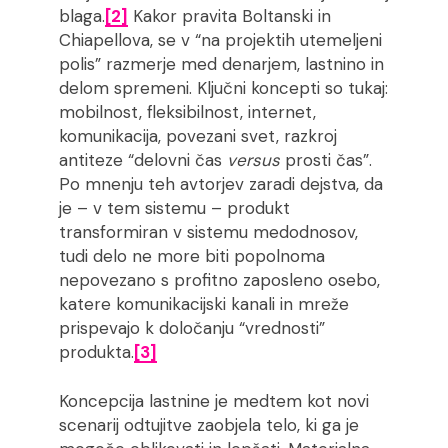
blaga.
[2]
Kakor pravita Boltanski in
Chiapellova, se v “na projektih utemeljeni
polis” razmerje med denarjem, lastnino in
delom spremeni. Ključni koncepti so tukaj:
mobilnost, fleksibilnost, internet,
komunikacija, povezani svet, razkroj
antiteze “delovni čas
versus
prosti čas”.
Po mnenju teh avtorjev zaradi dejstva, da
je – v tem sistemu – produkt
transformiran v sistemu medodnosov,
tudi delo ne more biti popolnoma
nepovezano s profitno zaposleno osebo,
katere komunikacijski kanali in mreže
prispevajo k določanju “vrednosti”
produkta.
[3]
Koncepcija lastnine je medtem kot novi
scenarij odtujitve zaobjela telo, ki ga je