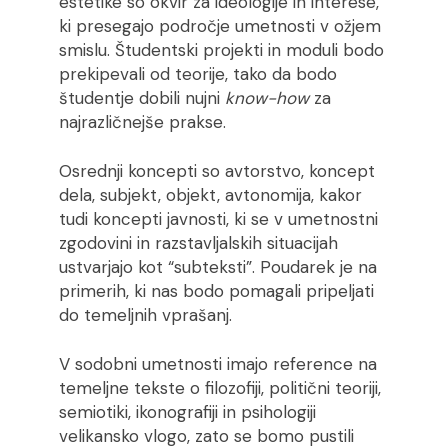
estetike so okvir za ideologije in interese,
ki presegajo področje umetnosti v ožjem
smislu. Študentski projekti in moduli bodo
prekipevali od teorije, tako da bodo
študentje dobili nujni
know-how
za
najrazličnejše prakse.
Osrednji koncepti so avtorstvo, koncept
dela, subjekt, objekt, avtonomija, kakor
tudi koncepti javnosti, ki se v umetnostni
zgodovini in razstavljalskih situacijah
ustvarjajo kot “subteksti”. Poudarek je na
primerih, ki nas bodo pomagali pripeljati
do temeljnih vprašanj.
V sodobni umetnosti imajo reference na
temeljne tekste o filozofiji, politični teoriji,
semiotiki, ikonografiji in psihologiji
velikansko vlogo, zato se bomo pustili