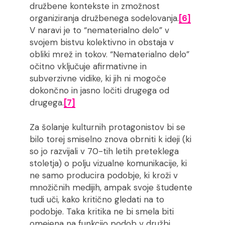
družbene kontekste in zmožnost
organiziranja družbenega sodelovanja.
[6]
V naravi je to “nematerialno delo” v
svojem bistvu kolektivno in obstaja v
obliki mrež in tokov. “Nematerialno delo”
očitno vključuje afirmativne in
subverzivne vidike, ki jih ni mogoče
dokončno in jasno ločiti drugega od
drugega.
[7]
Za šolanje kulturnih protagonistov bi se
bilo torej smiselno znova obrniti k ideji (ki
so jo razvijali v 70-tih letih preteklega
stoletja) o polju vizualne komunikacije, ki
ne samo producira podobje, ki kroži v
množičnih medijih, ampak svoje študente
tudi uči, kako kritično gledati na to
podobje. Taka kritika ne bi smela biti
omejena na funkcijo podob v družbi,