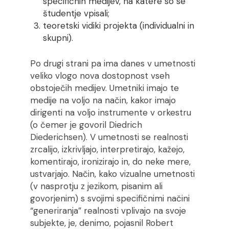
specifičnih medijev, na katere so se
študentje vpisali;
teoretski vidiki projekta (individualni in
skupni).
Po drugi strani pa ima danes v umetnosti
veliko vlogo nova dostopnost vseh
obstoječih medijev. Umetniki imajo te
medije na voljo na način, kakor imajo
dirigenti na voljo instrumente v orkestru
(o čemer je govoril Diedrich
Diederichsen). V umetnosti se realnosti
zrcalijo, izkrivljajo, interpretirajo, kažejo,
komentirajo, ironizirajo in, do neke mere,
ustvarjajo. Način, kako vizualne umetnosti
(v nasprotju z jezikom, pisanim ali
govorjenim) s svojimi specifičnimi načini
“generiranja” realnosti vplivajo na svoje
subjekte, je, denimo, pojasnil Robert