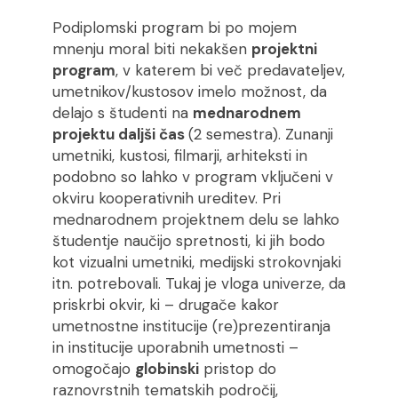
Podiplomski program bi po mojem
mnenju moral biti nekakšen
projektni
program
, v katerem bi več predavateljev,
umetnikov/kustosov imelo možnost, da
delajo s študenti na
mednarodnem
projektu daljši čas
(2 semestra). Zunanji
umetniki, kustosi, filmarji, arhiteksti in
podobno so lahko v program vključeni v
okviru kooperativnih ureditev. Pri
mednarodnem projektnem delu se lahko
študentje naučijo spretnosti, ki jih bodo
kot vizualni umetniki, medijski strokovnjaki
itn. potrebovali. Tukaj je vloga univerze, da
priskrbi okvir, ki – drugače kakor
umetnostne institucije (re)prezentiranja
in institucije uporabnih umetnosti –
omogočajo
globinski
pristop do
raznovrstnih tematskih področij,