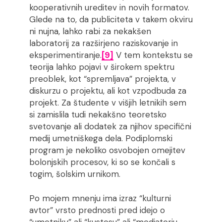
kooperativnih ureditev in novih formatov.
Glede na to, da publiciteta v takem okviru
ni nujna, lahko rabi za nekakšen
laboratorij za razširjeno raziskovanje in
eksperimentiranje.
[9]
V tem kontekstu se
teorija lahko pojavi v širokem spektru
preoblek, kot “spremljava” projekta, v
diskurzu o projektu, ali kot vzpodbuda za
projekt. Za študente v višjih letnikih sem
si zamislila tudi nekakšno teoretsko
svetovanje ali dodatek za njihov specifični
medij umetniškega dela. Podiplomski
program je nekoliko osvobojen omejitev
bolonjskih procesov, ki so se končali s
togim, šolskim urnikom.
Po mojem mnenju ima izraz “kulturni
avtor” vrsto prednosti pred idejo o
“umetniku” ali “kustosu” ali “mediatorju