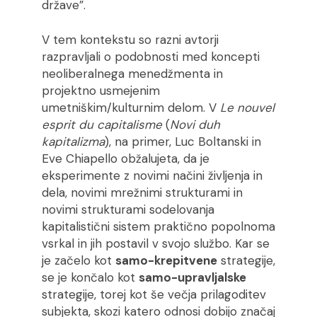
države”.
V tem kontekstu so razni avtorji
razpravljali o podobnosti med koncepti
neoliberalnega menedžmenta in
projektno usmejenim
umetniškim/kulturnim delom. V
Le nouvel
esprit du capitalisme
(
Novi duh
kapitalizma
), na primer, Luc Boltanski in
Eve Chiapello obžalujeta, da je
eksperimente z novimi načini življenja in
dela, novimi mrežnimi strukturami in
novimi strukturami sodelovanja
kapitalistični sistem praktično popolnoma
vsrkal in jih postavil v svojo službo. Kar se
je začelo kot
samo-krepitvene
strategije,
se je končalo kot
samo-upravljalske
strategije, torej kot še večja prilagoditev
subjekta, skozi katero odnosi dobijo značaj