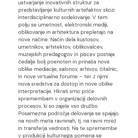
ustvarjanje inovativnih struktur za
predstavljanje kulturnih artefaktov skozi
interdisciplinarno sodelovanje. V tem
polju se umetnost, elektronski mediji,
oblikovanje in arhitektura prepletajo na
nove načine. Način dela kustosov,
umetnikov, arhitektov, oblikovalcev,
muzejskih predagogov in piscev postaja
čedalje bolj poenoten in prinaša nove
oblike mediacije, salonov, arhivov, čitalnic,
in nove virtualne forume – ter z njimi
nova sredstva za dostop in nove oblike
interpretacije. Hkrati smo priče
spremembam v organizaciji delovnih
procesov, ki so zajele vso družbo.
Posamezna področja delovanja se spajajo
na novih meta ravninah, tj. na ravni mrež
in transferja vednosti. Na te spremembe
v produkciji kulturnega pomena se