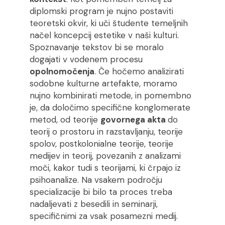
diplomski program je nujno postaviti
teoretski okvir, ki uči študente temeljnih
načel koncepcij estetike v naši kulturi.
Spoznavanje tekstov bi se moralo
dogajati v vodenem procesu
opolnomočenja
. Če hočemo analizirati
sodobne kulturne artefakte, moramo
nujno kombinirati metode, in pomembno
je, da določimo specifične konglomerate
metod, od teorije
govornega akta
do
teorij o prostoru in razstavljanju, teorije
spolov, postkolonialne teorije, teorije
medijev in teorij, povezanih z analizami
moči, kakor tudi s teorijami, ki črpajo iz
psihoanalize. Na vsakem področju
specializacije bi bilo ta proces treba
nadaljevati z besedili in seminarji,
specifičnimi za vsak posamezni medij.