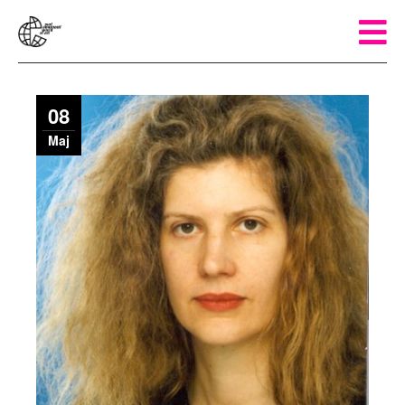
08
Maj