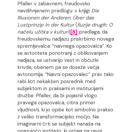
Pfaller v zabavnem, freudovsko
navdihnjenem predlogu: v knjigi
Die
Illusionen der Anderen. Über das
Lustprinzip in der Kultur
(
Iluzije drugih: O
načelu užitka v kulturi
)
[8]
predlaga, da
freudovskemu nadjazu priskrbimo novega
spremljevalca: “naivnega opazovalca”. Ko
se avtoriteta ponotranji z oblikovanjem
nadjaza, se ustvarijo vest in občutki
krivde, obenem pa se doseže večja
avtonomija. “Naivni opazovalec” prav tako
rabi kot nekakšen posrednik med
subjektom in praksami in institucijami
družbe. Pfaller, da bi pojasnil vlogo
pravega opazovalca, citira primer
vljudnosti, ki jo opiše kot simbolno prakso
z veliko transformacijsko močjo. Na
imaginarni črti se subjekt nanaša na
opazujočo entiteto, ki ostaja na ravni