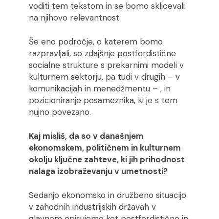
voditi tem tekstom in se bomo sklicevali
na njihovo relevantnost.
Še eno področje, o katerem bomo
razpravljali, so zdajšnje postfordistične
socialne strukture s prekarnimi modeli v
kulturnem sektorju, pa tudi v drugih – v
komunikacijah in menedžmentu – , in
pozicioniranje posameznika, ki je s tem
nujno povezano.
Kaj misliš, da so v današnjem
ekonomskem, političnem in kulturnem
okolju ključne zahteve, ki jih prihodnost
nalaga izobraževanju v umetnosti?
Sedanjo ekonomsko in družbeno situacijo
v zahodnih industrijskih državah v
glavnem opisujemo kot postfordistično in