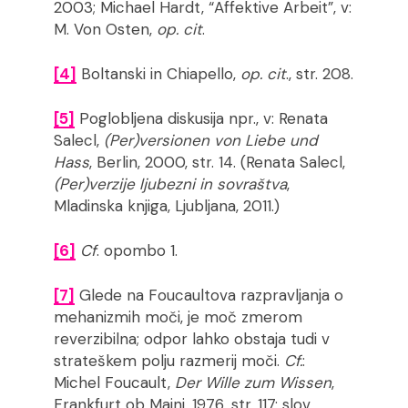
2003; Michael Hardt, “Affektive Arbeit”, v:
M. Von Osten,
op. cit
.
[4]
Boltanski in Chiapello,
op. cit
., str. 208.
[5]
Poglobljena diskusija npr., v: Renata
Salecl,
(Per)versionen von Liebe und
Hass
, Berlin, 2000, str. 14. (Renata Salecl,
(Per)verzije ljubezni in sovraštva
,
Mladinska knjiga, Ljubljana, 2011.)
[6]
Cf
. opombo 1.
[7]
Glede na Foucaultova razpravljanja o
mehanizmih moči, je moč zmerom
reverzibilna; odpor lahko obstaja tudi v
strateškem polju razmerij moči.
Cf.
:
Michel Foucault,
Der Wille zum Wissen
,
Frankfurt ob Majni, 1976, str. 117; slov.