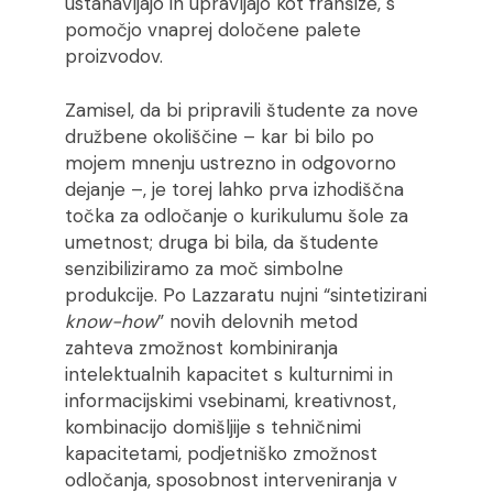
ustanavljajo in upravljajo kot franšize, s
pomočjo vnaprej določene palete
proizvodov.
Zamisel, da bi pripravili študente za nove
družbene okoliščine – kar bi bilo po
mojem mnenju ustrezno in odgovorno
dejanje –, je torej lahko prva izhodiščna
točka za odločanje o kurikulumu šole za
umetnost; druga bi bila, da študente
senzibiliziramo za moč simbolne
produkcije. Po Lazzaratu nujni “sintetizirani
know-how
” novih delovnih metod
zahteva zmožnost kombiniranja
intelektualnih kapacitet s kulturnimi in
informacijskimi vsebinami, kreativnost,
kombinacijo domišljije s tehničnimi
kapacitetami, podjetniško zmožnost
odločanja, sposobnost interveniranja v