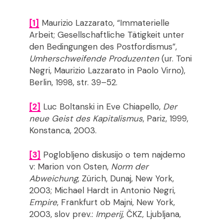
[1]
Maurizio Lazzarato, “Immaterielle
Arbeit; Gesellschaftliche Tätigkeit unter
den Bedingungen des Postfordismus”,
Umherschweifende Produzenten
(ur. Toni
Negri, Maurizio Lazzarato in Paolo Virno),
Berlin, 1998, str. 39–52.
[2]
Luc Boltanski in Eve Chiapello,
Der
neue Geist des Kapitalismus
, Pariz, 1999,
Konstanca, 2003.
[3]
Poglobljeno diskusijo o tem najdemo
v: Marion von Osten,
Norm der
Abweichung
, Zürich, Dunaj, New York,
2003; Michael Hardt in Antonio Negri,
Empire
, Frankfurt ob Majni, New York,
2003, slov prev.:
Imperij
, ČKZ, Ljubljana,