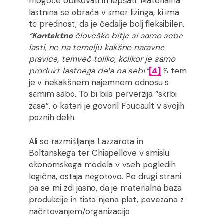
mogoče oblikovati in lepšati. Materialna
lastnina se obrača v smer lizinga, ki ima
to prednost, da je čedalje bolj fleksibilen.
“
Kontaktno
človeško bitje si samo sebe
lasti, ne na temelju kakšne naravne
pravice, temveč toliko,
kolikor
je samo
produkt lastnega dela na sebi.”
[4]
S tem
je v nekakšnem najemnem odnosu s
samim sabo. To bi bila perverzija “skrbi
zase”, o kateri je govoril Foucault v svojih
poznih delih.
Ali so razmišljanja Lazzarota in
Boltanskega ter Chiapellove v smislu
ekonomskega modela v vseh pogledih
logična, ostaja negotovo. Po drugi strani
pa se mi zdi jasno, da je materialna baza
produkcije in tista njena plat, povezana z
načrtovanjem/organizacijo