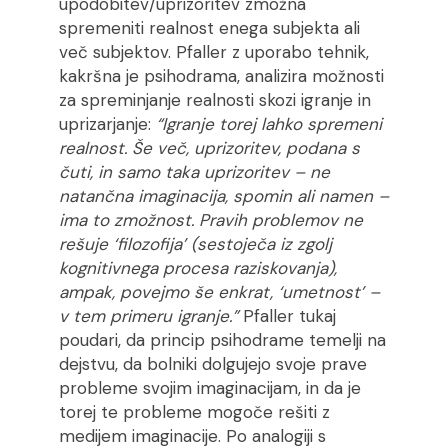
upodobitev/uprizoritev zmožna
spremeniti realnost enega subjekta ali
več subjektov. Pfaller z uporabo tehnik,
kakršna je psihodrama, analizira možnosti
za spreminjanje realnosti skozi igranje in
uprizarjanje:
“Igranje torej lahko spremeni
realnost. Še več, uprizoritev, podana s
čuti, in samo taka uprizoritev – ne
natančna imaginacija, spomin ali namen –
ima to zmožnost. Pravih problemov ne
rešuje ‘filozofija’ (sestoječa iz zgolj
kognitivnega procesa raziskovanja),
ampak, povejmo še enkrat, ‘umetnost’ –
v tem primeru igranje.”
Pfaller tukaj
poudari, da princip psihodrame temelji na
dejstvu, da bolniki dolgujejo svoje prave
probleme svojim imaginacijam, in da je
torej te probleme mogoče rešiti z
medijem imaginacije. Po analogiji s