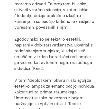
moramo odzvati. Ta program bi lahko
ustvaril vzorčno situacijo, v kateri lahko
študentje dobijo praktično izkušnjo
kuriranja in se naučijo kritično razmišljati o
vprašanjih, povezanih z njim.
Zgodovinsko so se teksti o estetiki,
napisani v dobi razsvetljenstva, ukvarjali z
redefiniranjem subjekta, ki zdaj ni več
umeščen v trden hierarhični red, ampak
ga vidimo kot avtonomnega, razsodnega
individua (Kant).
V tem “ideološkem” okviru ni šlo zgolj za
estetiko, ampak za emancipacijo individua,
kakor tudi za primat razumskega.
Umetnost je tako povezana z bojem
buržoazije za vpliv in oblast. Teorije