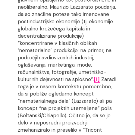
neoliberalno. Maurizio Lazzarato poudarja,
da so značilne poteze tako imenovane
postindustrijske ekonomije (tj. ekonomije
globalno krožečega kapitala in
decentralizirane produkcije)
“koncentrirane v klasičnih oblikah
‘nematerialne’ produkcije: na primer, na
področjih avdiovizualnih industrij,
oglaševanja, marketinga, mode,
računalništva, fotografije, umetniško-
kulturnih dejavnosti na splošno”.
[1]
Zaradi
tega je v našem kontekstu pomembno,
da si pobliže ogledamo koncept
“nematerialnega dela” (Lazzarato) ali pa
koncept “na projektih utemeljene” polis
(Boltanski/Chiapello). Očitno je, da se je
delo v neposredni proizvodnji
zmehaniziralo in preselilo v “Tricont