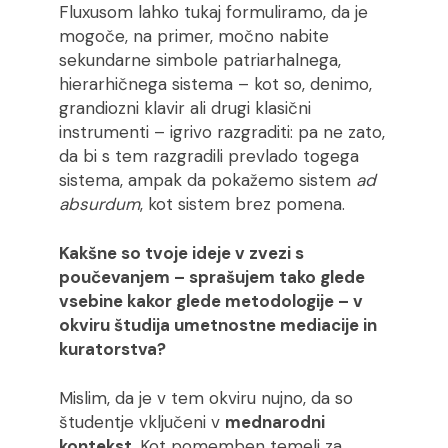
Fluxusom lahko tukaj formuliramo, da je
mogoče, na primer, močno nabite
sekundarne simbole patriarhalnega,
hierarhičnega sistema – kot so, denimo,
grandiozni klavir ali drugi klasični
instrumenti – igrivo razgraditi: pa ne zato,
da bi s tem razgradili prevlado togega
sistema, ampak da pokažemo sistem
ad
absurdum
, kot sistem brez pomena.
Kakšne so tvoje ideje v zvezi s
poučevanjem – sprašujem tako glede
vsebine kakor glede metodologije – v
okviru študija umetnostne mediacije in
kuratorstva?
Mislim, da je v tem okviru nujno, da so
študentje vključeni v
mednarodni
kontekst
. Kot pomemben temelj za