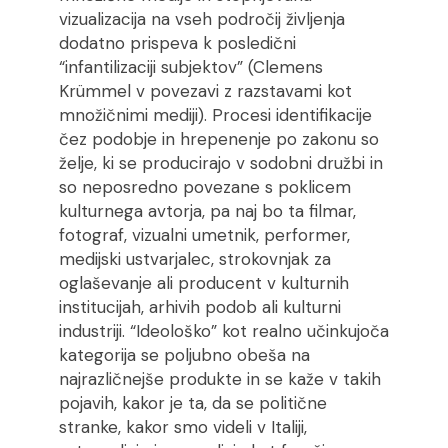
vizualizacija na vseh področij življenja
dodatno prispeva k posledični
“infantilizaciji subjektov” (Clemens
Krümmel v povezavi z razstavami kot
množičnimi mediji). Procesi identifikacije
čez podobje in hrepenenje po zakonu so
želje, ki se producirajo v sodobni družbi in
so neposredno povezane s poklicem
kulturnega avtorja, pa naj bo ta filmar,
fotograf, vizualni umetnik, performer,
medijski ustvarjalec, strokovnjak za
oglaševanje ali producent v kulturnih
institucijah, arhivih podob ali kulturni
industriji. “Ideološko” kot realno učinkujoča
kategorija se poljubno obeša na
najrazličnejše produkte in se kaže v takih
pojavih, kakor je ta, da se politične
stranke, kakor smo videli v Italiji,