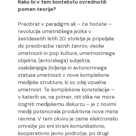
Kako bi v tem kontekstu ovrednotili
pomen teorije?
Preobrat v paradigmi ali – če hočete –
revolucija umetniškega jezika v
šestdesetih letih 20. stoletja je pripeljala
do preobrazbe raznih žanrov, visoke
umetnosti in pop kulture, umetnostnega
objekta, (avtorskega) subjekta,
vsakdanjega življenja in avtonomnega
statusa umetnosti v nove kompleksne
medijske strukture, ki so zdaj vizualna
umetnost. Te kompleksne konstelacije –
v katerih se, na primer, niti slika ne more
izogniti medijskemu diskurzu – je z novimi
mediji potencirala produktivna nova meta
ravnina. V tem okviru je zame elektronsko
omrežje po eni strani komunikativno,
kooperativno javno področje, po drugi