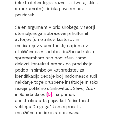
(elektrotehnologija, razvoj softwera, stik s
strankami itn.), dobila povsem nov
poudarek.
Še en argument v prid širokega, v teoriji
utemeljenega izobraževanja kulturnih
avtorjev (umetnikov, kustosov in
mediatorjev v umetnosti) najdemo v
okoliščini, da v sodobni družbi radikalnim
spremembam niso podvrženi samo
delovni konteksti, ampak da produkcija
podob in simbolov kot sredstev za
identifikacijo čedalje bolj nadomešča tudi
nekdanje toge družbene institucije in tako
razvija politično učinkovitost. Slavoj Žižek
in Renata Salecl
[5]
, na primer,
apostrofirata ta pojav kot “odsotnost
velikega Drugega”. Usmerjenost v
množične medije in stopnjevana