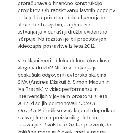
preračunavale finančne konstrukcije
projektov. Ob raziskovanju lastnih pogojev
dela je bila prisotna obilica humorja in
absurda ob dejstvu, da jih način
ustvarjanja v današnji družbi evidentno
izčrpuje. Na razstavi je bil predstavljen
videozapis postavitve iz leta 2012.
V kolikšni meri obleka določa človekovo
vlogo v družbi? Na to vprašanje je
poskušala odgovoriti avtorska skupina
SIVA (Andreja Džakušič, Simon Macuh in
Iva Tratnik) v videoperformansu in
intervencijah v javnem prostoru iz leta
2012, ki so jih poimenovali
Obleka …
človeka
. Priredili so več ločenih dogodkov,
na svoji koži so preizkusili goloto in
odevanje v živalske kože ter preverili, do
kolikšne mere je človek vpet v naprej