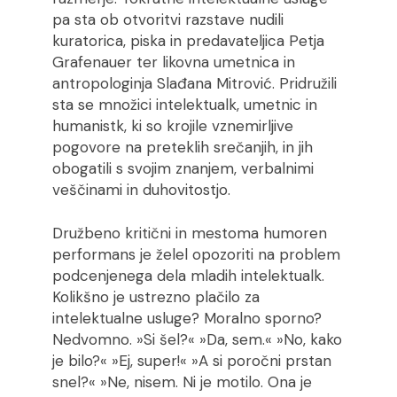
pa sta ob otvoritvi razstave nudili
kuratorica, piska in predavateljica Petja
Grafenauer ter likovna umetnica in
antropologinja Slađana Mitrović. Pridružili
sta se množici intelektualk, umetnic in
humanistk, ki so krojile vznemirljive
pogovore na preteklih srečanjih, in jih
obogatili s svojim znanjem, verbalnimi
veščinami in duhovitostjo.
Družbeno kritični in mestoma humoren
performans je želel opozoriti na problem
podcenjenega dela mladih intelektualk.
Kolikšno je ustrezno plačilo za
intelektualne usluge? Moralno sporno?
Nedvomno. »Si šel?« »Da, sem.« »No, kako
je bilo?« »Ej, super!« »A si poročni prstan
snel?« »Ne, nisem. Ni je motilo. Ona je