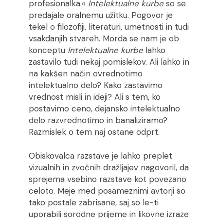
profesionalka.«
Intelektualne kurbe
so se
predajale oralnemu užitku. Pogovor je
tekel o filozofiji, literaturi, umetnosti in tudi
vsakdanjih stvareh. Morda se nam je ob
konceptu
Intelektualne kurbe
lahko
zastavilo tudi nekaj pomislekov. Ali lahko in
na kakšen način ovrednotimo
intelektualno delo? Kako zastavimo
vrednost misli in ideji? Ali s tem, ko
postavimo ceno, dejansko intelektualno
delo razvrednotimo in banaliziramo?
Razmislek o tem naj ostane odprt.
Obiskovalca razstave je lahko preplet
vizualnih in zvočnih dražljajev nagovoril, da
sprejema vsebino razstave kot povezano
celoto. Meje med posameznimi avtorji so
tako postale zabrisane, saj so le-ti
uporabili sorodne prijeme in likovne izraze