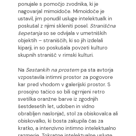
ponujale s pomočjo zvodnika, ki je
nagovarjal mimoidoče. Mimoidoče je
ustavil, jim ponudil usluge intelektualk in
poskušal z njimi skleniti posel.
Straniščna
šepetanja
so se odvijala v umetniških
objektih – straniščih, ki so jih izdelali
kiparji, in so poskušala povzeti kulturo
skupnih stranišč v rimski kulturi.
Na
Sestankih na prostem
pa sta avtorja
vzpostavila intimni prostor za pogovore
kar pred vhodom v galerijski prostor. S
prosojno tačico so bili ogrnjeni retro
svetilka oranžne barve iz zgodnjih
šestdesetih let, udoben in vidno
obrabljen naslonjač, stol za obiskovalca ali
obiskovalko, ki bosta zakupila čas za
kratko, a intenzivno intimno intelektualno
razmerje. Tokratne intelektualne usluge