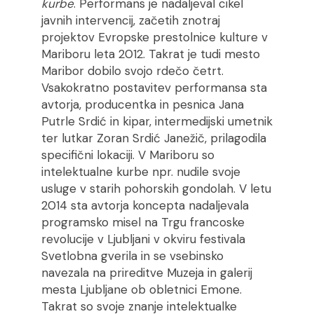
kurbe
. Performans je nadaljeval cikel
javnih intervencij, začetih znotraj
projektov Evropske prestolnice kulture v
Mariboru leta 2012. Takrat je tudi mesto
Maribor dobilo svojo rdečo četrt.
Vsakokratno postavitev performansa sta
avtorja, producentka in pesnica Jana
Putrle Srdić in kipar, intermedijski umetnik
ter lutkar Zoran Srdić Janežič, prilagodila
specifični lokaciji. V Mariboru so
intelektualne kurbe npr. nudile svoje
usluge v starih pohorskih gondolah. V letu
2014 sta avtorja koncepta nadaljevala
programsko misel na Trgu francoske
revolucije v Ljubljani v okviru festivala
Svetlobna gverila in se vsebinsko
navezala na prireditve Muzeja in galerij
mesta Ljubljane ob obletnici Emone.
Takrat so svoje znanje intelektualke