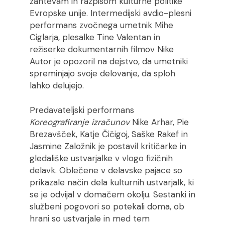
zahtevam in razpisom kulturne politike
Evropske unije. Intermedijski avdio-plesni
performans zvočnega umetnik Mihe
Ciglarja, plesalke Tine Valentan in
režiserke dokumentarnih filmov Nike
Autor je opozoril na dejstvo, da umetniki
spreminjajo svoje delovanje, da sploh
lahko delujejo.
Predavateljski performans
Koreografiranje izračunov
Nike Arhar, Pie
Brezavšček, Katje Čičigoj, Saške Rakef in
Jasmine Založnik je postavil kritičarke in
gledališke ustvarjalke v vlogo fizičnih
delavk. Oblečene v delavske pajace so
prikazale način dela kulturnih ustvarjalk, ki
se je odvijal v domačem okolju. Sestanki in
službeni pogovori so potekali doma, ob
hrani so ustvarjale in med tem