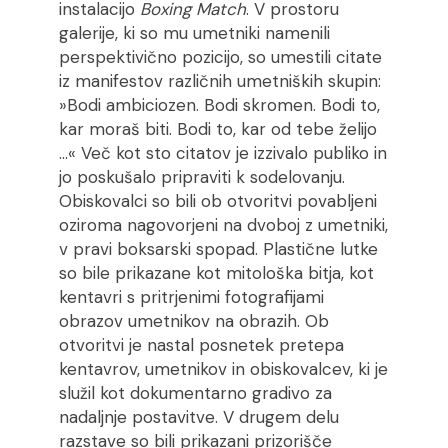
instalacijo
Boxing Match
. V prostoru
galerije, ki so mu umetniki namenili
perspektivično pozicijo, so umestili citate
iz manifestov različnih umetniških skupin:
»Bodi ambiciozen. Bodi skromen. Bodi to,
kar moraš biti. Bodi to, kar od tebe želijo
…« Več kot sto citatov je izzivalo publiko in
jo poskušalo pripraviti k sodelovanju.
Obiskovalci so bili ob otvoritvi povabljeni
oziroma nagovorjeni na dvoboj z umetniki,
v pravi boksarski spopad. Plastične lutke
so bile prikazane kot mitološka bitja, kot
kentavri s pritrjenimi fotografijami
obrazov umetnikov na obrazih. Ob
otvoritvi je nastal posnetek pretepa
kentavrov, umetnikov in obiskovalcev, ki je
služil kot dokumentarno gradivo za
nadaljnje postavitve. V drugem delu
razstave so bili prikazani prizorišče