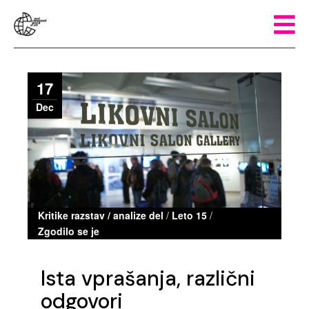
17
Dec
Kritike razstav / analize del
/
Leto 15
/
Zgodilo se je
Ista vprašanja, različni
odgovori