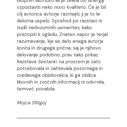
skupnih lastnosti ali je želela ob sinergiji
vzpostaviti neko novo kvaliteto. Če je bil
cilj avtorice avtorje razmejiti, ji je to le
deloma uspelo. Sprehod po razstavi ni
nudil nedvoumnih usmeritev, kako
pristopiti k ogledu. Znaten napor je terjal
razumevanje, kje se delo enega avtorja
konča in drugega prične, saj je njihovo
delovanje podobno, prav tako prikaz.
Razstava
Sestanki na prostem
je zato
potrebovala in zahtevala pozornega in
zvedavega obiskovalca, ki ga obilica
likovnih in zvočnih informacij ni odvrnila,
temveč povabila.
Mojca Sfiligoj