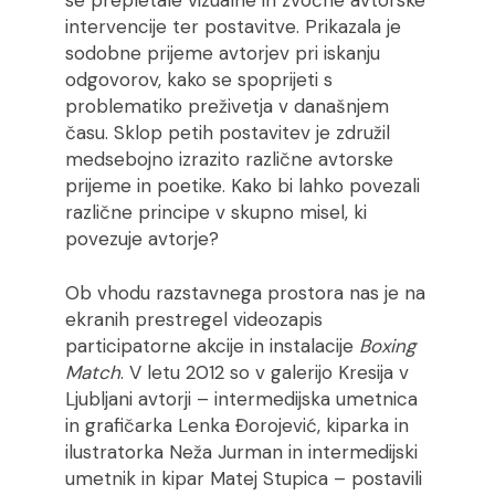
se prepletale vizualne in zvočne avtorske
intervencije ter postavitve. Prikazala je
sodobne prijeme avtorjev pri iskanju
odgovorov, kako se spoprijeti s
problematiko preživetja v današnjem
času. Sklop petih postavitev je združil
medsebojno izrazito različne avtorske
prijeme in poetike. Kako bi lahko povezali
različne principe v skupno misel, ki
povezuje avtorje?
Ob vhodu razstavnega prostora nas je na
ekranih prestregel videozapis
participatorne akcije in instalacije
Boxing
Match
. V letu 2012 so v galerijo Kresija v
Ljubljani avtorji – intermedijska umetnica
in grafičarka Lenka Đorojević, kiparka in
ilustratorka Neža Jurman in intermedijski
umetnik in kipar Matej Stupica – postavili