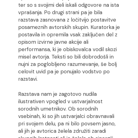
ter so s svojimi deli iskali odgovore na ista
vprašanja. Po drugi strani pa je bila
razstava zasnovana z ločitvijo postavitve
posameznih avtorskih skupin. Kuratorka je
postavila in opremila vsak zaključen del z
opisom izvirne javne akcije ali
performansa, ki je obiskovalca vodil skozi
misel avtorja. Teksti so bili dobrodošli in
nujni za poglobljeno razumevanje, še bolj
celovit uvid pa je ponujalo vodstvo po
razstavi.
Razstava nam je zagotovo nudila
ilustrativen vpogled v ustvarjalnost
sorodnih umetnikov. Ob sorodnih
vsebinah, ki so jih ustvarjalci obravnavali
pri svojem delu, pa ni bilo povsem jasno,
ali jih je avtorica želela združiti zaradi