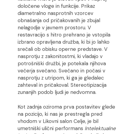
določene vloge in funkcije. Prikaz
diametralno nasprotnih vzorcev
obnašanja od pričakovanih je zbujal
nelagodje v javnem prostoru. V
restavracijo s hitro prehrano je vstopila
izbrano opravljena družba, ki bi jo lahko
srečali ob obisku operne predstave. V
nasprotju z zakonitostmi, ki vladajo v
potrošniški družbi, je potekala njihova
večerja svečano. Svečano in počasi v
nasprotju z utripom, ki ga je gledalec
zahteval in pričakoval. Stereotipizacija
zunanjih podob ljudi je nedvomna.
Kot zadnja oziroma prva postavitev glede
na pozicijo, ki nas je prestregla pred
vhodom v Likovni salon Celje, je bil
umetniški ulični performans
Intelektualne