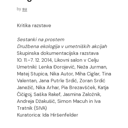
by
su
Kritika razstave
Sestanki na prostem
Družbena ekologija v umetniških akcijah
Skupinska dokumentacijska razstava
10. 11.–7. 12. 2014, Likovni salon v Celju
Umetniki: Lenka Đorojević, Neža Jurman,
Matej Stupica, Nika Autor, Miha Ciglar, Tina
Valentan, Jana Putrle Srdić, Zoran Srdić
Janežič, Nika Arhar, Pia Brezavšček, Katja
Čičigoj, Saška Rakef, Jasmina Založnik,
Andreja Džakušič, Simon Macuh in Iva
Tratnik (SIVA)
Kuratorica: Ida Hiršenfelder