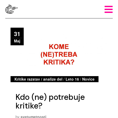
31
Maj
Kritike razstav / analize del
/
Leto 16
/
Novice
Kdo (ne) potrebuje
kritike?
by
svetumetnosti