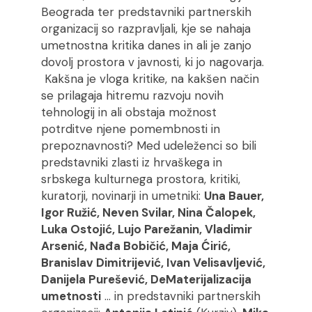
Beograda ter predstavniki partnerskih
organizacij so razpravljali, kje se nahaja
umetnostna kritika danes in ali je zanjo
dovolj prostora v javnosti, ki jo nagovarja.
Kakšna je vloga kritike, na kakšen način
se prilagaja hitremu razvoju novih
tehnologij in ali obstaja možnost
potrditve njene pomembnosti in
prepoznavnosti? Med udeleženci so bili
predstavniki zlasti iz hrvaškega in
srbskega kulturnega prostora, kritiki,
kuratorji, novinarji in umetniki:
Una Bauer,
Igor Ružić, Neven Svilar, Nina Čalopek,
Luka Ostojić, Lujo Parežanin, Vladimir
Arsenić, Nađa Bobičić, Maja Ćirić,
Branislav Dimitrijević, Ivan Velisavljević,
Danijela Purešević, DeMaterijalizacija
umetnosti
… in predstavniki partnerskih