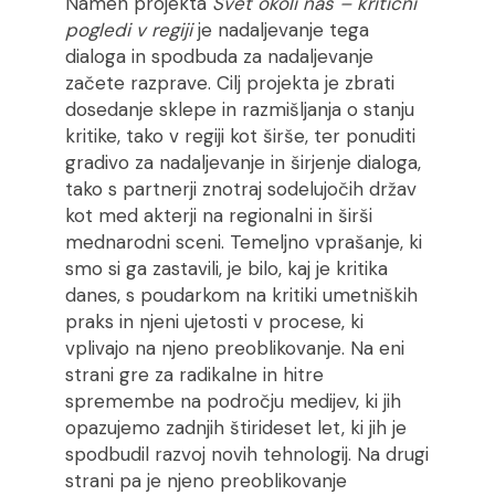
Namen projekta
Svet okoli nas – kritični
pogledi v regiji
je nadaljevanje tega
dialoga in spodbuda za nadaljevanje
začete razprave. Cilj projekta je zbrati
dosedanje sklepe in razmišljanja o stanju
kritike, tako v regiji kot širše, ter ponuditi
gradivo za nadaljevanje in širjenje dialoga,
tako s partnerji znotraj sodelujočih držav
kot med akterji na regionalni in širši
mednarodni sceni. Temeljno vprašanje, ki
smo si ga zastavili, je bilo, kaj je kritika
danes, s poudarkom na kritiki umetniških
praks in njeni ujetosti v procese, ki
vplivajo na njeno preoblikovanje. Na eni
strani gre za radikalne in hitre
spremembe na področju medijev, ki jih
opazujemo zadnjih štirideset let, ki jih je
spodbudil razvoj novih tehnologij. Na drugi
strani pa je njeno preoblikovanje