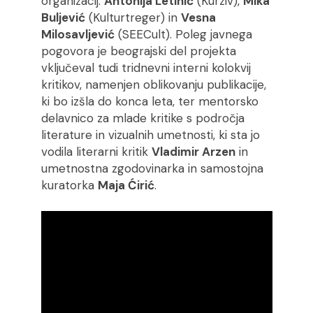
organizacij:
Antonija Letinić
(Kurziv),
Mika
Buljević
(Kulturtreger) in
Vesna
Milosavljević
(SEECult). Poleg javnega
pogovora je beograjski del projekta
vključeval tudi tridnevni interni kolokvij
kritikov, namenjen oblikovanju publikacije,
ki bo izšla do konca leta, ter mentorsko
delavnico za mlade kritike s področja
literature in vizualnih umetnosti, ki sta jo
vodila literarni kritik
Vladimir Arzen
in
umetnostna zgodovinarka in samostojna
kuratorka
Maja Ćirić
.