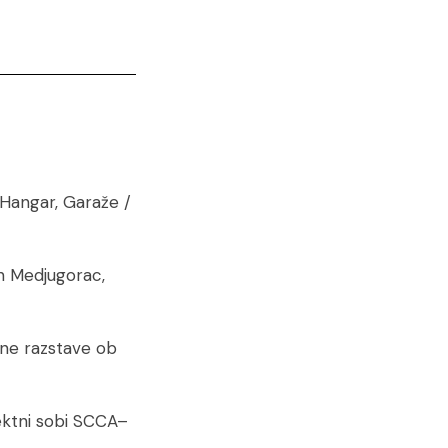
, Hangar, Garaže /
an Medjugorac,
ne razstave ob
ojektni sobi SCCA–