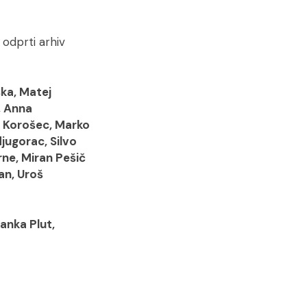
 odprti arhiv
ska, Matej
, Anna
t Korošec, Marko
jugorac, Silvo
rne, Miran Pešič
an, Uroš
anka Plut,