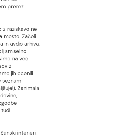
sem prerez
 z raziskavo ne
a mesto. Začeli
in avdio arhiva.
olj smiselno
avimo na več
sov z
smo jih ocenili
se seznam
šuje!). Zanimala
dovine,
i zgodbe
 tudi
anski interieri,