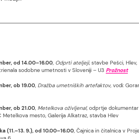
mber, od 14.00–16.00
,
Odprti ateljeji
, stavbe Pešci, Hlev
 trienala sodobne umetnosti v Sloveniji – U3
Prožnost
mber, ob 19.00
,
Dražba umetniških artefaktov
, vodi: Gor
mber, ob 21.00
,
Metelkova oživljena!
, odprtje dokumentar
C Metelkova mesto, Galerija Alkatraz, stavba Hlev
a (11.–13. 9.), od 10.00–16.00
, Čajnica in čitalnica v Pr
ova 6