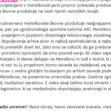
 projekcijami v metelkovski javni prostor prikazala predv
likovne produkcije na vseh njenih raznolikih nivojih.
o
obravnavo metelkovske likovne produkcije nadgrajujemo
ne, pač pa zgodovinskega spomina celotne AKC Metelkov
urejanjem in popisom obsežnega tekstovnega, vizualnega 
 dopoljevanja arhiva sicer ni najbolj spektakularna, a najb
o preteklih dveh let, zato smo se odločili, da ga predst
je potrebno izpostaviti, da smo posneli serijo 26 video zapi
arjalci, ki danes delujejo na Metelkovi, in tudi s tistimi, ki 
ih ni več tu (s projektom bomo seveda še nadaljevali, saj 
vcev z vedno globljim brskanjem po arhivih seveda podalj
 Metelkove, ne posamične umetniške prakse. Osebne zgo
i, multiplost narativov. Z video eseji želimo torej ohranit
agonistov, ki se medsebojno dopolnjujejo, prekrivajo in si
ažbi umetnin
? Resni obrazi, tesno zavezane kravate, mešč