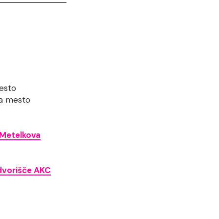
esto
va mesto
 Metelkova
 dvorišče AKC