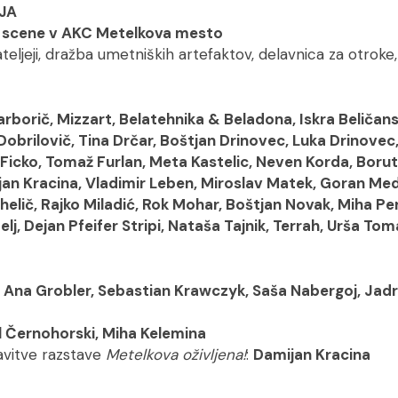
JA
e scene v AKC Metelkova mesto
teljeji, dražba umetniških artefaktov, delavnica za otroke,
arborič, Mizzart, Belatehnika & Beladona, Iskra Beličan
 Dobrilovič, Tina Drčar, Boštjan Drinovec, Luka Drinovec
 Ficko, Tomaž Furlan, Meta Kastelic, Neven Korda, Boru
jan Kracina, Vladimir Leben, Miroslav Matek, Goran Med
helič, Rajko Miladić, Rok Mohar, Boštjan Novak, Miha Pe
lj, Dejan Pfeifer Stripi, Nataša Tajnik, Terrah, Urša Tom
:
Ana Grobler, Sebastian Krawczyk, Saša Nabergoj, Jadr
 Černohorski, Miha Kelemina
avitve razstave
Metelkova oživljena!
:
Damijan Kracina