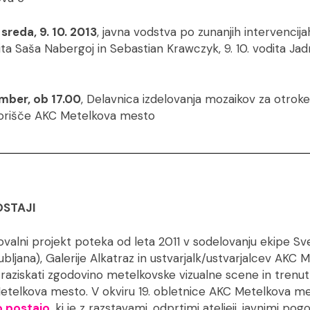
n sreda, 9. 10. 2013
, javna vodstva po zunanjih intervenci
ita Saša Nabergoj in Sebastian Krawczyk, 9. 10. vodita Jad
mber, ob 17.00
, Delavnica izdelovanja mozaikov za otrok
vorišče AKC Metelkova mesto
OSTAJI
ovalni projekt poteka od leta 2011 v sodelovanju ekipe S
ljana), Galerije Alkatraz in ustvarjalk/ustvarjalcev AKC 
raziskati zgodovino metelkovske vizualne scene in trenut
etelkova mesto. V okviru 19. obletnice AKC Metelkova m
 postajo
, ki je z razstavami, odprtimi ateljeji, javnimi pog