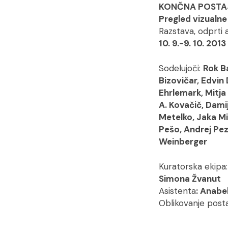
KONČNA POSTA
Pregled vizualn
Razstava, odprti a
10. 9.-9. 10. 2013
Sodelujoči:
Rok B
Bizovičar, Edvin
Ehrlemark, Mitja
A. Kovačič, Dami
Metelko, Jaka Mi
Pešo, Andrej Peze
Weinberger
Kuratorska ekipa
Simona Žvanut
Asistenta
:
Anabel
Oblikovanje post