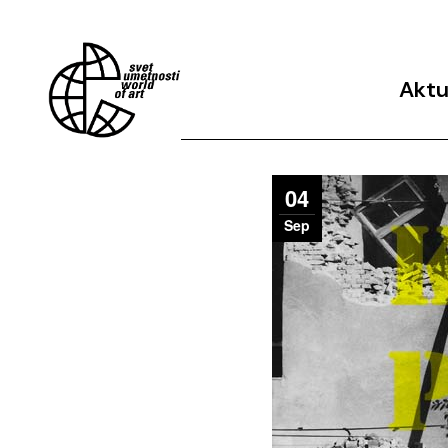
Aktu
Arhiv 
04
Sep