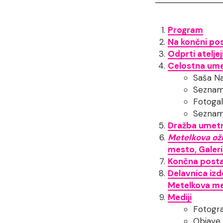
Program
Na končni pos
Odprti ateljej
Celostna umet
Saša N
Seznam 
Fotogal
Seznam 
Dražba umetn
Metelkova oži
mesto, Galeri
Končna postaja
Delavnica iz
Metelkova m
Mediji
Fotogra
Objave 