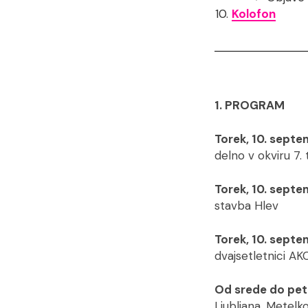
Kolofon
1. PROGRAM
Torek, 10. septe
delno v okviru 7.
Torek, 10. septe
stavba Hlev
Torek, 10. septe
dvajsetletnici AK
Od srede do petk
Ljubljana, Metelk