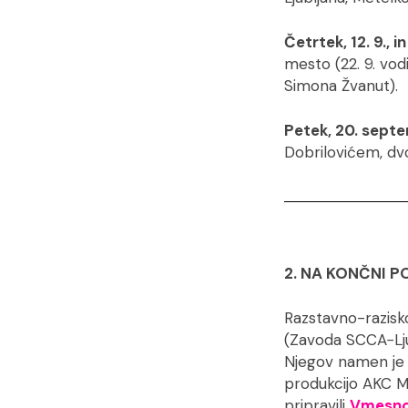
Četrtek, 12. 9., i
mesto (22. 9. vod
Simona Žvanut).
Petek, 20. septe
Dobrilovićem, d
2. NA KONČNI P
Razstavno-razisk
(Zavoda SCCA−Ljub
Njegov namen je 
produkcijo AKC M
pripravili
Vmesno