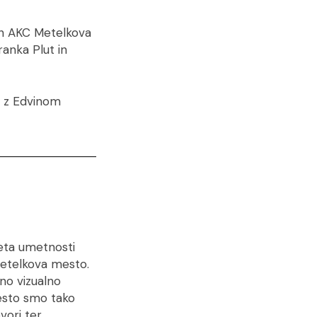
jah AKC Metelkova
ranka Plut in
e z Edvinom
veta umetnosti
Metelkova mesto.
no vizualno
esto smo tako
ovori ter