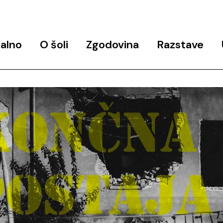
alno
O šoli
Zgodovina
Razstave
objav
Predstavitev programa
Zgodovina šole
Končne razstave
Ekipa
Arhiv javnih predavanj in
Razstavni in razisk
delavnic
projekti
Udeleženke_
Studio 6
Partnerji
Podpora
Kontakt