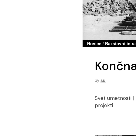
Novice
/
Razstavni in ra
Končna
by
su
Svet umetnosti | Š
projekti