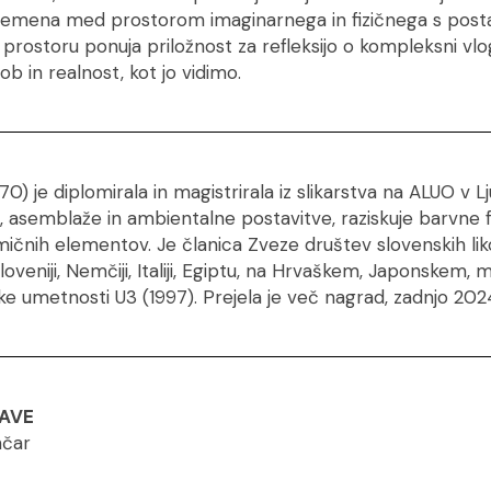
emena med prostorom imaginarnega in fizičnega s postav
ostoru ponuja priložnost za refleksijo o kompleksni vlogi 
 in realnost, kot jo vidimo.
70) je diplomirala in magistrirala iz slikarstva na ALUO v Lju
be, asemblaže in ambientalne postavitve, raziskuje barvn
ičnih elementov. Je članica Zveze društev slovenskih lik
Sloveniji, Nemčiji, Italiji, Egiptu, na Hrvaškem, Japonskem, 
 umetnosti U3 (1997). Prejela je več nagrad, zadnjo 2024 
AVE
nčar