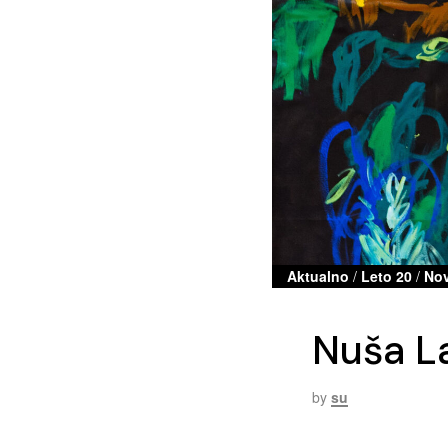
Aktualno
/
Leto 20
/
Nov
Nuša L
by
su