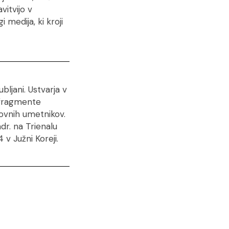
itvijo v
medija, ki kroji
bljani. Ustvarja v
e fragmente
ovnih umetnikov.
mdr. na Trienalu
v Južni Koreji.