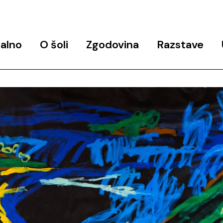
alno
O šoli
Zgodovina
Razstave
objav
Predstavitev programa
Zgodovina šole
Končne razstave
Ekipa
Arhiv javnih predavanj in
Razstavni in razisk
delavnic
projekti
Udeleženke_
Studio 6
Partnerji
Podpora
Kontakt