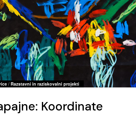
ice
/
Razstavni in raziskovalni projekti
apajne: Koordinate