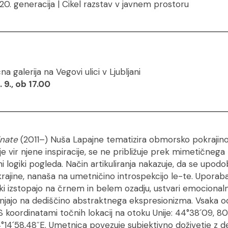
20. generacija | Cikel razstav v javnem prostoru
 galerija na Vegovi ulici v Ljubljani
. 9., ob 17.00
inate
(2011–) Nuša Lapajne tematizira obmorsko pokrajin
 je vir njene inspiracije, se ne približuje prek mimetičnega
i logiki pogleda. Način artikuliranja nakazuje, da se upodo
ajine, nanaša na umetničino introspekcijo le-te. Uporaba 
j, ki izstopajo na črnem in belem ozadju, ustvari emocion
jajo na dediščino abstraktnega ekspresionizma. Vsaka od 
koordinatami točnih lokacij na otoku Unije: 44°38´09, 80
14´58,48˝E. Umetnica povezuje subjektivno doživetje z de