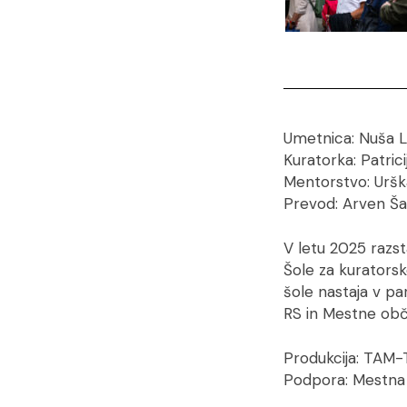
Umetnica: Nuša 
Kuratorka: Patric
Mentorstvo: Urška
Prevod: Arven Šak
V letu 2025 razs
Šole za kuratorsk
šole nastaja v p
RS in Mestne obči
Produkcija: TAM-
Podpora: Mestna 