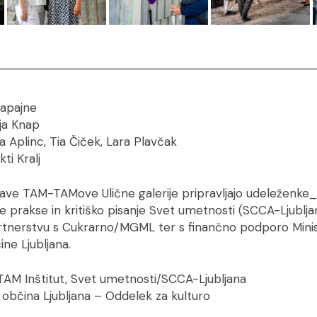
Lapajne
ija Knap
 Aplinc, Tia Čiček, Lara Plavčak
ti Kralj
tave TAM-TAMove Ulične galerije pripravljajo udeleženke_
e prakse in kritiško pisanje Svet umetnosti (SCCA-Ljublj
artnerstvu s Cukrarno/MGML ter s finančno podporo Minis
ne Ljubljana.
TAM Inštitut, Svet umetnosti/SCCA-Ljubljana
občina Ljubljana – Oddelek za kulturo