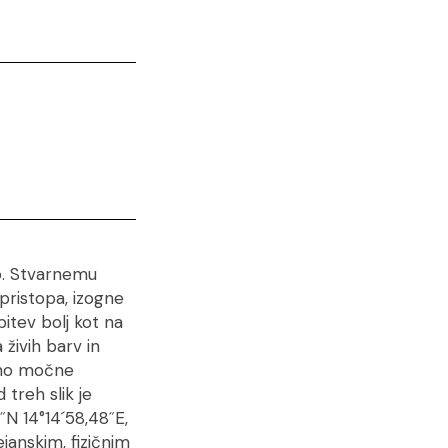
o. Stvarnemu
 pristopa, izogne
bitev bolj kot na
živih barv in
alno močne
treh slik je
˝N 14°14´58,48˝E,
janskim, fizičnim