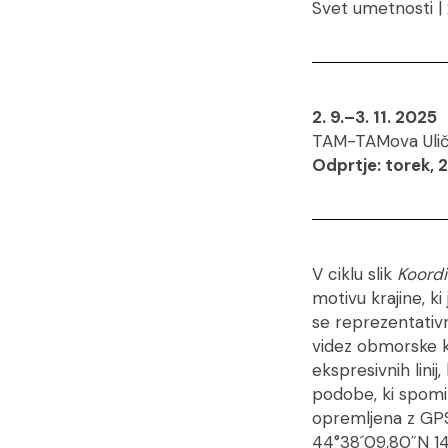
Svet umetnosti | 
2. 9.–3. 11. 2025
TAM-TAMova Ulična
Odprtje: torek, 2
V ciklu slik
Koord
motivu krajine, ki
se reprezentativn
videz obmorske kr
ekspresivnih lini
podobe, ki spomin
opremljena z GPS 
44°38´09,80˝N 14°