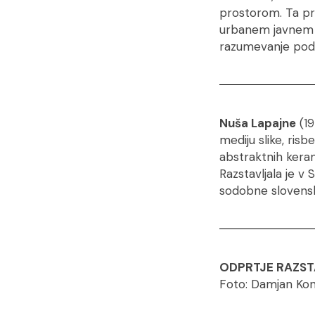
prostorom. Ta pr
urbanem javnem pr
razumevanje podob
Nuša Lapajne
(19
mediju slike, ris
abstraktnih keram
Razstavljala je v 
sodobne slovenske
ODPRTJE RAZST
Foto: Damjan Ko