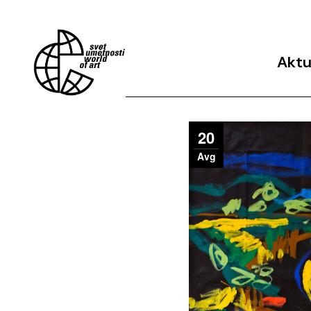
Aktu
Arhiv 
20
Avg