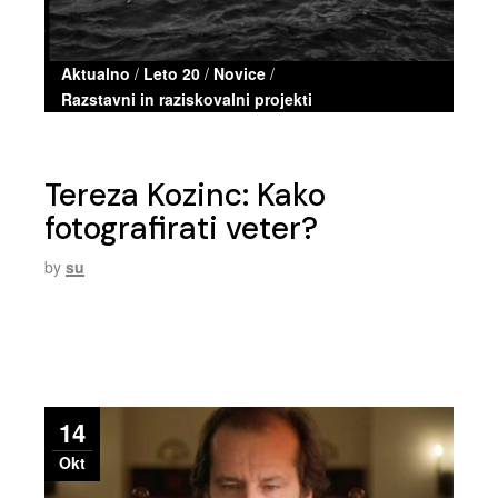
Aktualno
/
Leto 20
/
Novice
/
Razstavni in raziskovalni projekti
Tereza Kozinc: Kako
fotografirati veter?
by
su
14
Okt