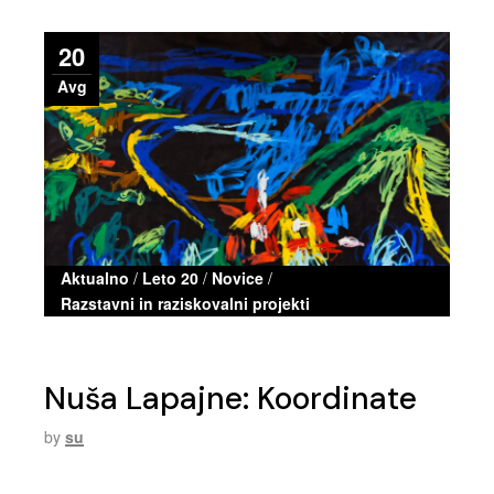
20
Avg
Aktualno
/
Leto 20
/
Novice
/
Razstavni in raziskovalni projekti
Nuša Lapajne: Koordinate
by
su