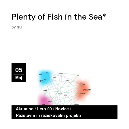
Plenty of Fish in the Sea*
by
su
05
Maj
Aktualno
/
Leto 20
/
Novice
/
Razstavni in raziskovalni projekti