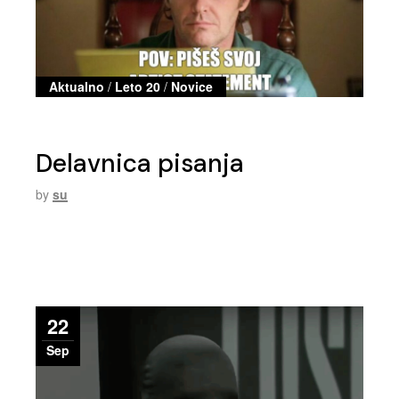
Aktualno
/
Leto 20
/
Novice
Delavnica pisanja
by
su
22
Sep