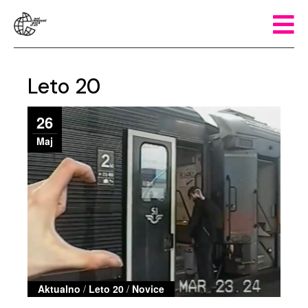
Leto 20
26
Maj
Aktualno
/
Leto 20
/
Novice