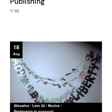
Publishing
by
su
18
Avg
Aktualno
/
Leto 20
/
Novice
/
Predavanja in pogovori