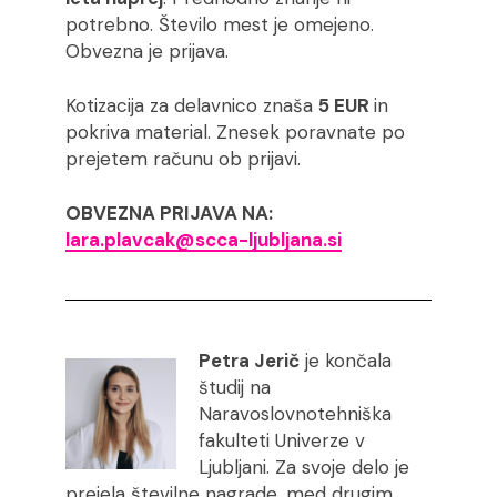
potrebno. Število mest je omejeno.
Obvezna je prijava.
Kotizacija za delavnico znaša
5 EUR
in
pokriva material. Znesek poravnate po
prejetem računu ob prijavi.
OBVEZNA PRIJAVA NA:
lara.plavcak@scca-ljubljana.si
Petra Jerič
je končala
študij na
Naravoslovnotehniška
fakulteti Univerze v
Ljubljani. Za svoje delo je
prejela številne nagrade, med drugim