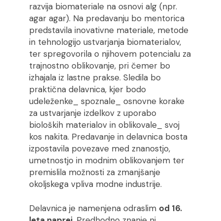
razvija biomateriale na osnovi alg (npr.
agar agar). Na predavanju bo mentorica
predstavila inovativne materiale, metode
in tehnologijo ustvarjanja biomaterialov,
ter spregovorila o njihovem potencialu za
trajnostno oblikovanje, pri čemer bo
izhajala iz lastne prakse. Sledila bo
praktična delavnica, kjer bodo
udeleženke_ spoznale_ osnovne korake
za ustvarjanje izdelkov z uporabo
bioloških materialov in oblikovale_ svoj
kos nakita. Predavanje in delavnica bosta
izpostavila povezave med znanostjo,
umetnostjo in modnim oblikovanjem ter
premislila možnosti za zmanjšanje
okoljskega vpliva modne industrije.
Delavnica je namenjena odraslim
od 16.
leta naprej
. Predhodno znanje ni