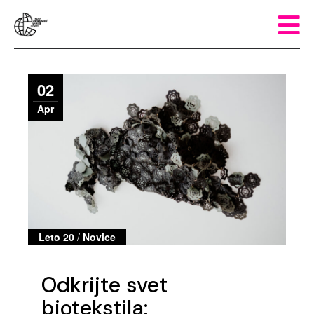
02
Apr
Leto 20
/
Novice
Odkrijte svet
biotekstila: