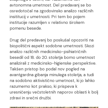
avtonomna umetnost. Del predavanj se bo
osredotočal na zgodovinsko analizo različnih
insititucij v umetnosti. Pri tem bo pojem
institucije razumljen v relativno širokem
pomenu besede.
Drug del predavanj bo poskušal opozoriti na
biopolitični aspekt sodobne umetnosti. Skozi
analizo različnih medicinsko-psihiatričnih
besedil od 18. do 20. stoletja bomo umetnost
analizirali z medicinsko-higienske perspektive.
Takšen pristop bo podal nov pogled na
avantgardna gibanja minulega stoletja, a tudi
na sodobno aktivistično umetnost, ki jo lahko
razumemo kot prakso, ki prispeva k
uresničenju večstoletnih naporov oblasti k bolj
zdravi in srečni družbi.