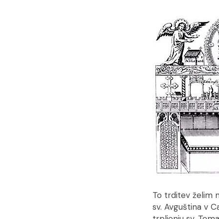
To trditev želim 
sv. Avguština v C
trpljenju sv. Tomaž