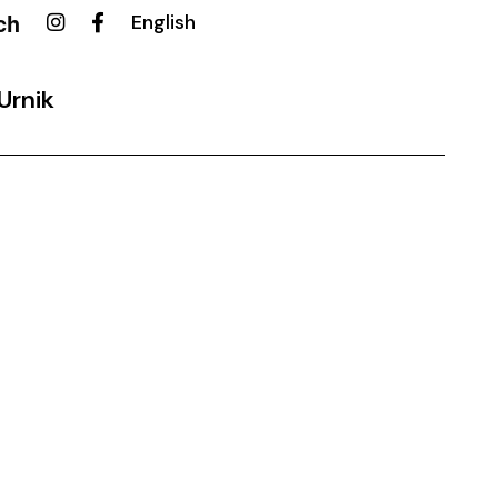
ch
English
Urnik
ovalni