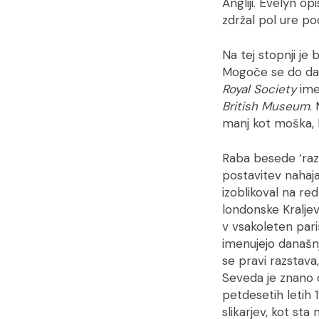
Angliji. Evelyn o
zdržal pol ure po
Na tej stopnji je
Mogoče se do dane
Royal Society
imel
British Museum
.
manj kot moška, k
Raba besede ‘razs
postavitev nahaj
izoblikoval na red
londonske Kraljev
v vsakoleten pari
imenujejo današnj
se pravi razstava
Seveda je znano d
petdesetih letih 19
slikarjev, kot st