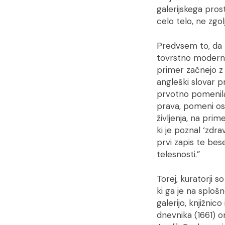
galerijskega prost
celo telo, ne zgol
Predvsem to, da 
tovrstno moderno i
primer začnejo z
angleški slovar pr
prvotno pomenila 
prava, pomeni os
življenja, na pri
ki je poznal ‘zdra
prvi zapis te bese
telesnosti.”
Torej, kuratorji s
ki ga je na splo
galerijo, knjižni
dnevnika (1661) o