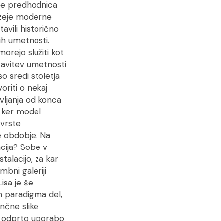
 je predhodnica
uzeje moderne
avili historično
ih umetnosti.
orejo služiti kot
stavitev umetnosti
o sredi stoletja
riti o nekaj
vljanja od konca
, ker model
 vrste
e obdobje. Na
acija? Sobe v
talacijo, za kar
mbni galeriji
isa je še
m paradigma del,
nčne slike
olj odprto uporabo