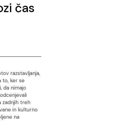
ozi čas
ov razstavljanja,
to, ker se
, da nimajo
odcenjevali
 zadnjih treh
vane in kulturno
eljene na