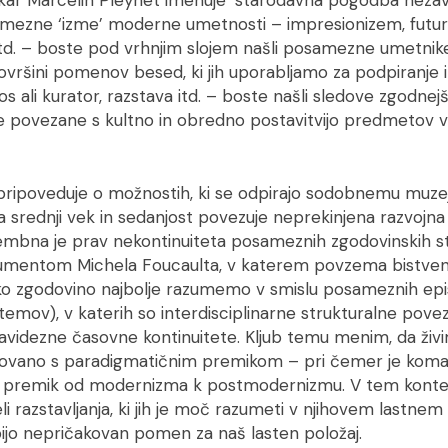
kar Marcelin Pleynet imenuje ‘starodavna pogodba nezaved
mezne ‘izme’ moderne umetnosti – impresionizem, futur
itd. – boste pod vrhnjim slojem našli posamezne umetnike
ršini pomenov besed, ki jih uporabljamo za podpiranje in
s ali kurator, razstava itd. – boste našli sledove zgodnejši
me povezane s kultno in obredno postavitvijo predmetov v
 pripoveduje o možnostih, ki se odpirajo sodobnemu muz
a srednji vek in sedanjost povezuje neprekinjena razvojna 
bna je prav nekontinuiteta posameznih zgodovinskih st
gumentom Michela Foucaulta, v katerem povzema bistve
ko zgodovino najbolje razumemo v smislu posameznih ep
stemov), v katerih so interdisciplinarne strukturalne pove
dezne časovne kontinuitete. Kljub temu menim, da živim
movano s paradigmatičnim premikom – pri čemer je ko
 premik od modernizma k postmodernizmu. V tem konte
li razstavljanja, ki jih je moč razumeti v njihovem lastn
bijo nepričakovan pomen za naš lasten položaj.