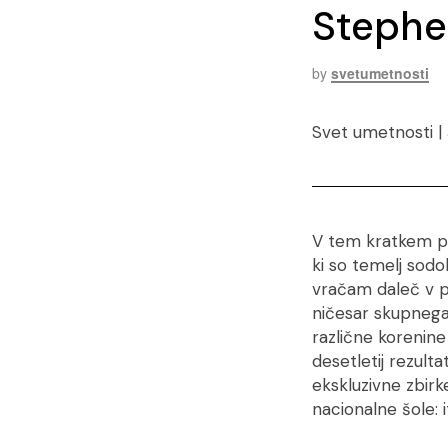
Stephen
by
svetumetnosti
Svet umetnosti |
V tem kratkem pr
ki so temelj sod
vračam daleč v p
ničesar skupnega
različne korenin
desetletij rezult
ekskluzivne zbirk
nacionalne šole: i