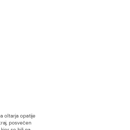
 oltarja opatije
kraj, posvečen
 kjer so bili na