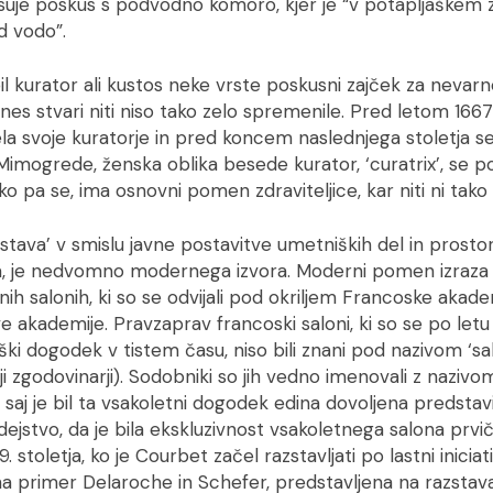
pisuje poskus s podvodno komoro, kjer je “v potapljaškem
d vodo”.
 bil kurator ali kustos neke vrste poskusni zajček za nevar
s stvari niti niso tako zelo spremenile. Pred letom 1667
a svoje kuratorje in pred koncem naslednjega stoletja se t
 Mimogrede, ženska oblika besede kurator, ‘curatrix’, se po
o pa se, ima osnovni pomen zdraviteljice, kar niti ni tak
tava’ v smislu javne postavitve umetniških del in prostor
a, je nedvomno modernega izvora. Moderni pomen izraza ‘
nih salonih, ki so se odvijali pod okriljem Francoske akade
e akademije. Pravzaprav francoski saloni, ki so se po let
ški dogodek v tistem času, niso bili znani pod nazivom ‘salo
i zgodovinarji). Sodobniki so jih vedno imenovali z nazivom
, saj je bil ta vsakoletni dogodek edina dovoljena predstav
ejstvo, da je bila ekskluzivnost vsakoletnega salona prvi
. stoletja, ko je Courbet začel razstavljati po lastni iniciati
a na primer Delaroche in Schefer, predstavljena na razstava