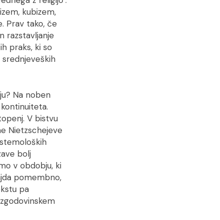
nega z religijo’.
izem, kubizem,
. Prav tako, če
 razstavljanje
h praks, ki so
 srednjeveških
eju? Na noben
kontinuiteta.
openj. V bistvu
ne Nietzschejeve
istemoloških
zave bolj
o v obdobju, ki
majda pomembno,
kstu pa
em zgodovinskem