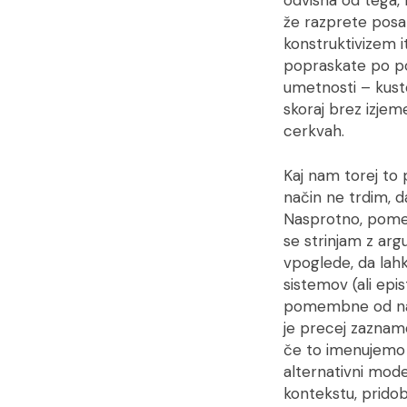
odvisna od tega, 
že razprete posa
konstruktivizem 
popraskate po pov
umetnosti – kusto
skoraj brez izje
cerkvah.
Kaj nam torej to
način ne trdim, d
Nasprotno, pomem
se strinjam z ar
vpoglede, da lah
sistemov (ali epi
pomembne od navi
je precej zazna
če to imenujemo
alternativni mode
kontekstu, prido