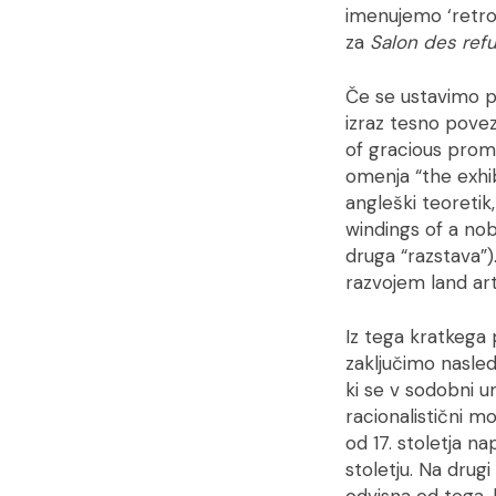
imenujemo ‘retros
za
Salon des ref
Če se ustavimo pr
izraz tesno povez
of gracious promi
omenja “the exhibi
angleški teoretik,
windings of a nob
druga “razstava”)
razvojem land art
Iz tega kratkega
zaključimo nasledn
ki se v sodobni u
racionalistični m
od 17. stoletja n
stoletju. Na drugi