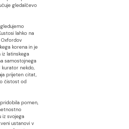
ljučuje gledalčevo
ogledujemo
Kustosi lahko na
. Oxfordov
skega korena in je
 iz latinskega
žna samostojnega
l kurator nekdo,
ja prijeten citat,
jo čistost od
ju pridobila pomen,
umetnostno
 iz svojega
tveni ustanovi v