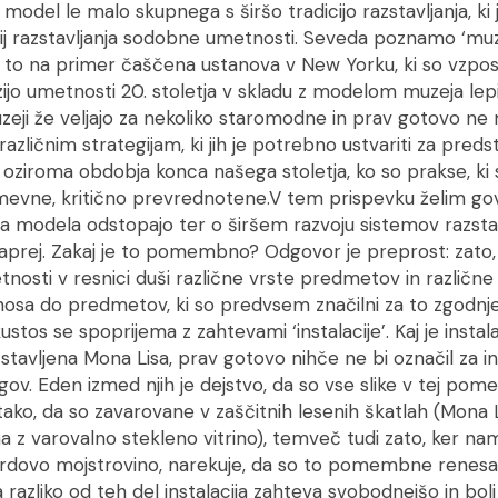
model le malo skupnega s širšo tradicijo razstavljanja, ki
gij razstavljanja sodobne umetnosti. Seveda poznamo ‘m
e to na primer čaščena ustanova v New Yorku, ki so vzpost
zijo umetnosti 20. stoletja v skladu z modelom muzeja lep
eji že veljajo za nekoliko staromodne in prav gotovo ne m
različnim strategijam, ki jih je potrebno ustvariti za pred
 oziroma obdobja konca našega stoletja, ko so prakse, ki s
mevne, kritično prevrednotene.V tem prispevku želim govo
ga modela odstopajo ter o širšem razvoju sistemov razsta
aprej. Zakaj je to pomembno? Odgovor je preprost: zato
nosti v resnici duši različne vrste predmetov in različne
osa do predmetov, ki so predvsem značilni za to zgodnj
stos se spoprijema z zahtevami ‘instalacije’. Kaj je instal
zstavljena Mona Lisa, prav gotovo nihče ne bi označil za ins
gov. Eden izmed njih je dejstvo, da so vse slike v tej pome
 tako, da so zavarovane v zaščitnih lesenih škatlah (Mona L
 z varovalno stekleno vitrino), temveč tudi zato, ker na
ardovo mojstrovino, narekuje, da so to pomembne renesa
 Za razliko od teh del instalacija zahteva svobodnejšo in b