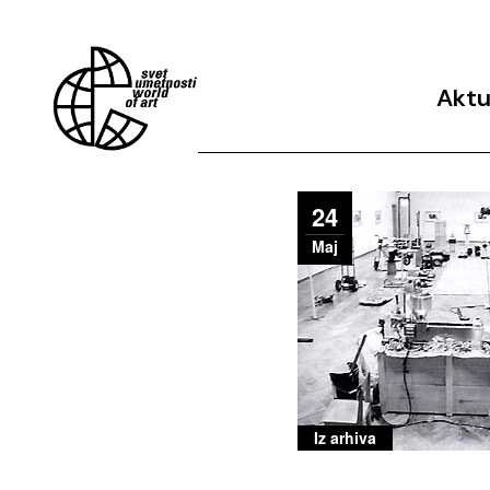
Aktu
Arhiv 
24
Maj
Iz arhiva