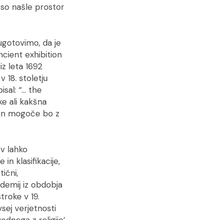
 so našle prostor
 ugotovimo, da je
ncient exhibition
iz leta 1692
 18. stoletju
isal: “… the
ke ali kakšna
a in mogoče bo z
v lahko
in klasifikacije,
ični,
ademij iz obdobja
troke v 19.
vsej verjetnosti