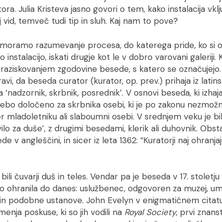
ora. Julia Kristeva jasno govori o tem, kako instalacija vk
j vid, temveč tudi tip in sluh. Kaj nam to pove?
moramo razumevanje procesa, do katerega pride, ko si 
nstalacijo, iskati drugje kot le v dobro varovani galeriji. 
 raziskovanjem zgodovine besede, s katero se označujejo
avi, da beseda curator (kurator, op. prev.) prihaja iz latin
‘nadzornik, skrbnik, posrednik’. V osnovi beseda, ki izhaja
ebo določeno za skrbnika osebi, ki je po zakonu nezmo
mer mladoletniku ali slaboumni osebi. V srednjem veku je bi
vilo za duše’, z drugimi besedami, klerik ali duhovnik. Obsta
de v angleščini, in sicer iz leta 1362: “Kuratorji naj ohranja
o bili čuvarji duš in teles. Vendar pa je beseda v 17. stolet
šno ohranila do danes: uslužbenec, odgovoren za muzej, 
co in podobne ustanove. John Evelyn v enigmatičnem citatu
menja poskuse, ki so jih vodili na
Royal Society
, prvi znans