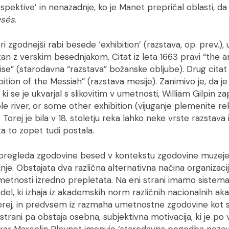
pektive’ in nenazadnje, ko je Manet prepričal oblasti, da
usés
.
i zgodnejši rabi besede ‘exhibition’ (razstava, op. prev.),
an z verskim besednjakom. Citat iz leta 1663 pravi “the a
se” (starodavna “razstava” božanske obljube). Drug citat 
tion of the Messiah” (razstava mesije). Zanimivo je, da je v
 ki se je ukvarjal s slikovitim v umetnosti, William Gilpin zap
le river, or some other exhibition (vijuganje plemenite re
. Torej je bila v 18. stoletju reka lahko neke vrste razstav
a to zopet tudi postala.
 pregleda zgodovine besed v kontekstu zgodovine muzeje
je. Obstajata dva različna alternativna načina organizacije 
metnosti izredno prepletata. Na eni strani imamo sistemat
odel, ki izhaja iz akademskih norm različnih nacionalnih ak
aprej, in predvsem iz razmaha umetnostne zgodovine kot s
 strani pa obstaja osebna, subjektivna motivacija, ki je po 