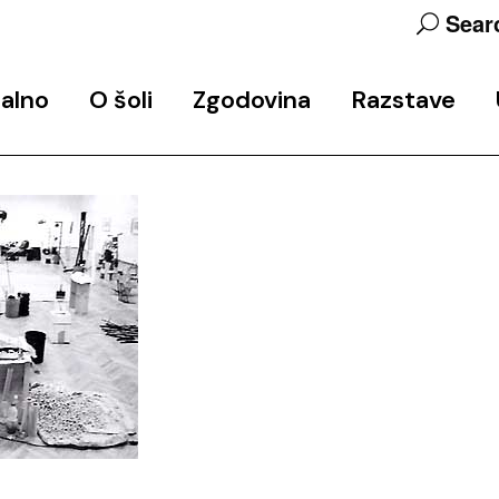
Sear
alno
O šoli
Zgodovina
Razstave
objav
Predstavitev programa
Zgodovina šole
Končne razstave
Ekipa
Arhiv javnih predavanj in
Razstavni in razisk
delavnic
projekti
Udeleženke_
Studio 6
Partnerji
Podpora
Kontakt