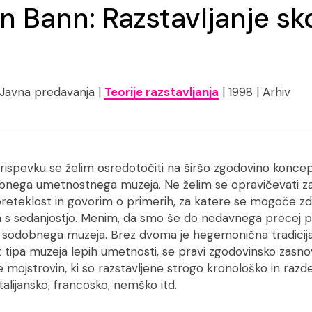
 Bann: Razstavljanje sk
 Javna predavanja |
Teorije razstavljanja
| 1998 | Arhiv
ispevku se želim osredotočiti na širšo zgodovino koncept
obnega umetnostnega muzeja. Ne želim se opravičevati za 
reteklost in govorim o primerih, za katere se mogoče zdi
 s sedanjostjo. Menim, da smo še do nedavnega precej p
e sodobnega muzeja. Brez dvoma je hegemonična tradicija
at tipa muzeja lepih umetnosti, se pravi zgodovinsko zasno
e mojstrovin, ki so razstavljene strogo kronološko in razd
talijansko, francosko, nemško itd.