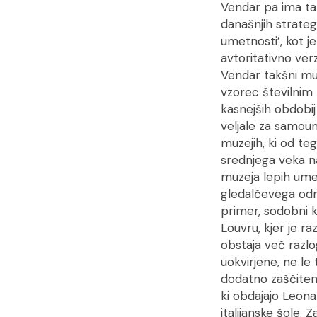
Vendar pa ima ta 
današnjih strate
umetnosti’, kot j
avtoritativno ver
Vendar takšni muz
vzorec številnim 
kasnejših obdobij
veljale za samou
muzejih, ki od te
srednjega veka n
muzeja lepih umet
gledalčevega odn
primer, sodobni ku
Louvru, kjer je ra
obstaja več razlo
uokvirjene, ne le
dodatno zaščitena
ki obdajajo Leon
italijanske šole.