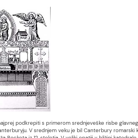
najprej podkrepiti s primerom srednjeveške risbe glavnega
anterburyju. V srednjem veku je bil Canterbury romarski 
a Becketa iz 12. stoletja. V veliki opatiji v bližini katedrale,