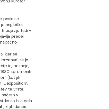
 zvonu kurator
ne poskuse.
 je angleška
i pojavijo tudi v
javlja precej
o napačno.
a, kjer se
razstava’ se je
mije in, pozneje,
u 1830 spremenili
n’ (kot jih
 ‘L’exposition’,
itev te vrste.
č načeta v
vi, ko so bila dela
h, ki jih danes