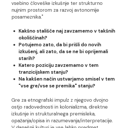
vsebino človeške izkušnje ter strukturno
nujnim prostorom za razvoj avtonomije
posameznika."
Kakšno stališče naj zavzamemo v takšnih
okoliščinah?
Potujemo zato, da bi prišli do novih
izkušenj, ali zato, da se ne bi oprijemali
starih?
Katero poziciju zavzemamo v tem
tranzicijskem stanju?
Na kakšen način ustvarjamo smisel v tem
"vse gre/vse se premika" stanju?
Gre za etnografski impulz z njegovo dvojno
ostjo radovednosti in kolonializma, direktne
izkušnje in strukturalnega premisleka,
opažanja/opisa in razumevanja/interpretacije.
V današnji kulturi je vse lahko predmet