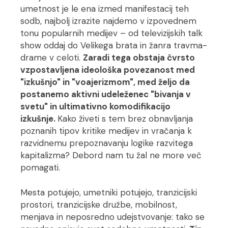
umetnost je le ena izmed manifestacij teh
sodb, najbolj izrazite najdemo v izpovednem
tonu popularnih medijev – od televizijskih talk
show oddaj do Velikega brata in žanra travma-
drame v celoti.
Zaradi tega obstaja čvrsto
vzpostavljena ideološka povezanost med
"izkušnjo" in "voajerizmom", med željo da
postanemo aktivni udeleženec "bivanja v
svetu" in ultimativno komodifikacijo
izkušnje.
Kako živeti s tem brez obnavljanja
poznanih tipov kritike medijev in vračanja k
razvidnemu prepoznavanju logike razvitega
kapitalizma? Debord nam tu žal ne more več
pomagati.
Mesta potujejo, umetniki potujejo, tranzicijski
prostori, tranzicijske družbe, mobilnost,
menjava in neposredno udejstvovanje: tako se