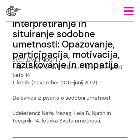
Branislav Dimitrijević:
Interpretiranje in
situiranje sodobne
umetnosti: Opazovanje,
participacija, motivacija,
SVET UMETNOSTI
raziskovanje in empatija
Šola za kustose in kritike sodobne umetnosti
Leto 14
1. letnik (november 2011–junij 2012)
Delavnica iz pisanja o sodobni umetnosti
Udeleženci: Neža Mezeg, Lela B. Njatin in
tečajniki 14. letnika Sveta umetnosti.