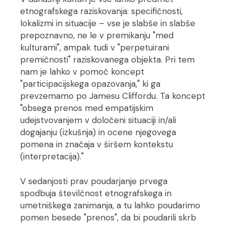
etnografskega raziskovanja: specifičnosti,
lokalizmi in situacije – vse je slabše in slabše
prepoznavno, ne le v premikanju "med
kulturami", ampak tudi v "perpetuirani
premičnosti" raziskovanega objekta. Pri tem
nam je lahko v pomoč koncept
"participacijskega opazovanja," ki ga
prevzemamo po Jamesu Cliffordu. Ta koncept
"obsega prenos med empatijskim
udejstvovanjem v določeni situaciji in/ali
dogajanju (izkušnja) in ocene njegovega
pomena in značaja v širšem kontekstu
(interpretacija)."
V sedanjosti prav poudarjanje prvega
spodbuja številčnost etnografskega in
umetniškega zanimanja, a tu lahko poudarimo
pomen besede "prenos", da bi poudarili skrb