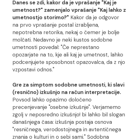
Danes se zdi, kakor da je vprašanje "Kaj je
umetnost?" zamenjalo vprašanje "Kaj lahko z
umetnostjo storimo?"
Kakor da je odgovor
na prvo vprašanje postal izrabljena,
nepotrebna retorika, nekaj o čemer je bolje
molčati. Nedavno je neki kustos sodobne
umetnosti povedal: "Če neprestano
opozarjate na to, kje ali kaj je umetnost, lahko
podcenjujete sposobnost opazovalca, da z njo
vzpostavi odnos."
Gre za simptom sodobne umetnosti, ki slavi
(resnično) izkušnjo na račun interpretacije.
Povsod lahko opazimo določeno
precenjevanje "osebne izkušnje". Verjamemo
zgolj v neposredno izkušnjo! bi lahko bil slogan
današnjega časa: izkušnja postaja osnova
"resničnega, verodostojnega in avtentičnega
znanja o kulturi in o sebi sami." Sodobna