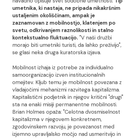
navadno opisuje svet sodobne umetnosti.
Tip
umetnika, ki nastaja, ne pripada nikakršnim
ustaljenim okoliščinam, ampak je
zaznamovan z mobilnostjo, klatenjem po
svetu, odkrivanjem raznolikosti in stalno
kontekstualno fluktuacijo.
"V naši družbi
morajo biti umetniki turisti, da lahko preživijo",
se glasi neka druga kuratorska izjava.
Mobilnost izhaja iz potrebe za individualno
samoorganizacijo izven institucionalnih
omejitev. Kljub temu je mobilnost povezana z
vladajočimi mehanizmi razvitega kapitalizma.
Kapitalistični podjetnik in njegov kritični "drugi"
sta na enaki misiji permanentne mobilnosti.
Brian Holmes opaža: "Celotna dvosmiselnost
kapitalizma v njegovem konkretnem,
zgodovinskem razvoju, je povezanost med
izjemno upravljalsko močjo nad usmeritvijo in