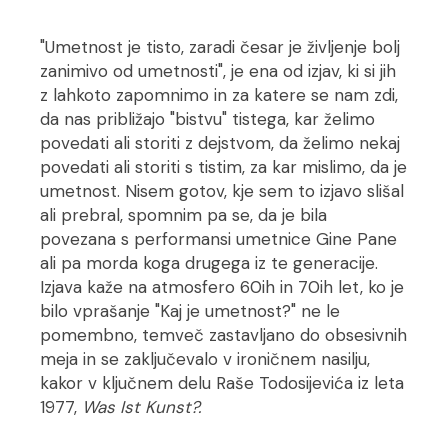
"Umetnost je tisto, zaradi česar je življenje bolj
zanimivo od umetnosti", je ena od izjav, ki si jih
z lahkoto zapomnimo in za katere se nam zdi,
da nas približajo "bistvu" tistega, kar želimo
povedati ali storiti z dejstvom, da želimo nekaj
povedati ali storiti s tistim, za kar mislimo, da je
umetnost. Nisem gotov, kje sem to izjavo slišal
ali prebral, spomnim pa se, da je bila
povezana s performansi umetnice Gine Pane
ali pa morda koga drugega iz te generacije.
Izjava kaže na atmosfero 60ih in 70ih let, ko je
bilo vprašanje "Kaj je umetnost?" ne le
pomembno, temveč zastavljano do obsesivnih
meja in se zaključevalo v ironičnem nasilju,
kakor v ključnem delu Raše Todosijevića iz leta
1977,
Was Ist Kunst?
.