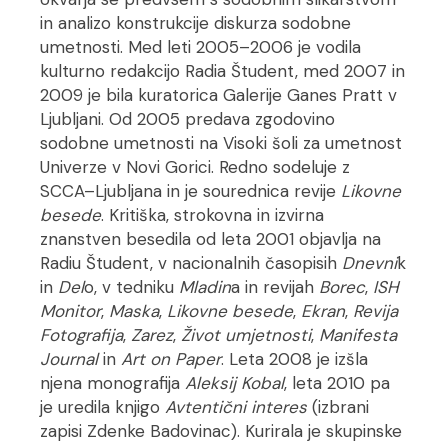
in analizo konstrukcije diskurza sodobne
umetnosti. Med leti 2005–2006 je vodila
kulturno redakcijo Radia Študent, med 2007 in
2009 je bila kuratorica Galerije Ganes Pratt v
Ljubljani. Od 2005 predava zgodovino
sodobne umetnosti na Visoki šoli za umetnost
Univerze v Novi Gorici. Redno sodeluje z
SCCA–Ljubljana in je sourednica revije
Likovne
besede
. Kritiška, strokovna in izvirna
znanstven besedila od leta 2001 objavlja na
Radiu Študent, v nacionalnih časopisih
Dnevni
k
in
Del
o, v tedniku
Mladin
a in revijah
Borec
,
ISH
Monitor
,
Maska
,
Likovne besede
,
Ekran
,
Revija
Fotografija
,
Zarez
,
Život umjetnosti
,
Manifesta
Journal
in
Art on Paper
. Leta 2008 je izšla
njena monografija
Aleksij Kobal
, leta 2010 pa
je uredila knjigo
Avtentični interes
(izbrani
zapisi Zdenke Badovinac). Kurirala je skupinske