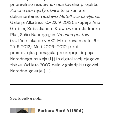
pripravili so razstavno-raziskovalna projekta:
Končna postaja
(v okviru te je kurirala
dokumentarno razstavo
Metelkova oživljena!
,
Galerija Alkatraz
,
10.–22. 9. 2013)
;
skupaj z Ano
Grobler, Sebastianom Krawczykom, Jadranko
Plut, Sašo Nabergoj) in
Vmesna postaja
(različne lokacije v AKC Metelkova mesto, 6.–
25. 9. 2012). Med 2009–2010 je kot
prostovoljka pomagala pri urejanju depoja
Narodnega muzeja (Lj.) in digitalizaciji njegove
zbirke. Od leta 2007 dela v galerijski trgovini
Narodne galerije (Lj.).
Svetovalka šole:
Barbara Borčić (1954)