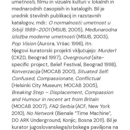
umetnosti, filmu in vizualni kulturi v lokalnih in
mednarodnih časopisih in katalogih. Bil je
urednik številnih publikacij in razstavnih
katalogov, mdr.:
O normalnosti: umetnost u
Srbiji
1989–2001
(MSUB, 2005),
M
eđunarodna
izložba moderne umetnosti
(MSUB, 2003),
Pop Vision
(Aurora, Vršac 1996), itn.
Njegovi kuratorski projekti vključujejo:
Murder1
(CKZD, Beograd 1997),
Overground
(site-
specific project, Belef Festival, Beograd 1998),
Konverzacija
(MOCAB 2001),
Situated Self:
Confused, Compassionate, Conflictual
(Helsinki City Museum; MOCAB 2005),
Breaking Step – Displacement, Compassion
and Humour in recent art from Britain
(MOCAB 2007),
FAQ Serbia
(ACF, New York
2010),
No Network
(Bienale ”Time Machine”,
D0 ARK Underground, Konjic, Bosna 2011). Bil je
kurator jugoslovanskega/srbskega pavilijona na