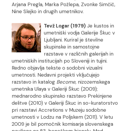
Arjana Pregla, Marka Požlepa, Zvonke Simčič,
Nine Slejko in drugih umetnikov.
Tevž Logar (1979)
Je kustos in
umetniški vodja Galerije Škuc v
Ljubljani. Kuriral je številne
skupinske in samostojne
razstave v različnih galerijah in
umetniških institucijah po Sloveniji in tujini.
Redno objavlja tekste o sodobni vizualni
umetnosti. Nedavni projekti vključujejo
razstavo in katalog
Become
, nizozemskega
umetnika Ulaya v Galeriji Škuc (2009);
mednarodno skupinsko razstavo Prekinjene
delitve (2010) v Galeriji Škuc in so-kuratorstvo
pri razstavi Accretions v Muzeju sodobne
umetnosti v Lodzu na Poljskem (2011). V letu
2009 je bil pomočnik komisarja slovenskega