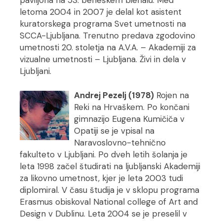
paviljona na 53. beneškem bienalu. Med
letoma 2004 in 2007 je delal kot asistent
kuratorskega programa Svet umetnosti na
SCCA-Ljubljana. Trenutno predava zgodovino
umetnosti 20. stoletja na A.V.A. – Akademiji za
vizualne umetnosti – Ljubljana. Živi in dela v
Ljubljani.
Andrej Pezelj (1978)
Rojen na
Reki na Hrvaškem. Po končani
gimnazijo Eugena Kumičiča v
Opatiji se je vpisal na
Naravoslovno-tehnično
fakulteto v Ljubljani. Po dveh letih šolanja je
leta 1998 začel študirati na ljubljanski Akademiji
za likovno umetnost, kjer je leta 2003 tudi
diplomiral. V času študija je v sklopu programa
Erasmus obiskoval National college of Art and
Design v Dublinu. Leta 2004 se je preselil v