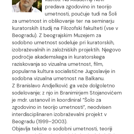
predava zgodovino in teorijo
umetnosti, poučuje tudi na Šoli
za umetnost in oblikovanje ter na seminarju
kuratorskih študij na Filozofski fakulteti (vse v
Beogradu). Z beograjskim Muzejem za
sodobno umetnost sodeluje pri kuratorskih,
izobraževalnih in založniških projektih. Njegovo
področje akademskega in kuratorskega
raziskovanja so vizualna umetnost, film,
popularna kultura socialistične Jugoslavije in
sodobna vizualna umetnost na Balkanu.
Z Branislavo Andjelković ga veže dolgoletno
sodelovanje; z njo in Branimirjem Stojanovićem
je mdr. ustanovil in koordiniral ”Šolo za
zgodovino in teorijo umetnosti”, neodvisen
interdisciplinaren izobraževalni projekt v
Beogradu (1999–2003).
Objavlja tekste o sodobni umetnosti, teoriji