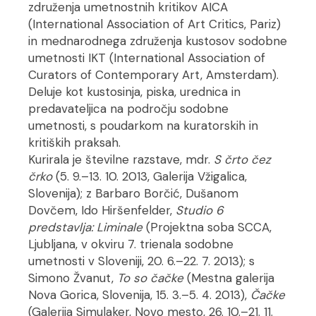
združenja umetnostnih kritikov AICA
(International Association of Art Critics, Pariz)
in mednarodnega združenja kustosov sodobne
umetnosti IKT (International Association of
Curators of Contemporary Art, Amsterdam).
Deluje kot kustosinja, piska, urednica in
predavateljica na področju sodobne
umetnosti, s poudarkom na kuratorskih in
kritiških praksah.
Kurirala je številne razstave, mdr.
S črto čez
črko
(5. 9.–13. 10. 2013, Galerija Vžigalica,
Slovenija); z Barbaro Borčić, Dušanom
Dovčem, Ido Hiršenfelder,
Studio 6
predstavlja: Liminale
(Projektna soba SCCA,
Ljubljana, v okviru 7. trienala sodobne
umetnosti v Sloveniji, 20. 6.–22. 7. 2013); s
Simono Žvanut,
To so čačke
(Mestna galerija
Nova Gorica, Slovenija, 15. 3.–5. 4. 2013),
Čačke
(Galerija Simulaker, Novo mesto, 26. 10.–21. 11.