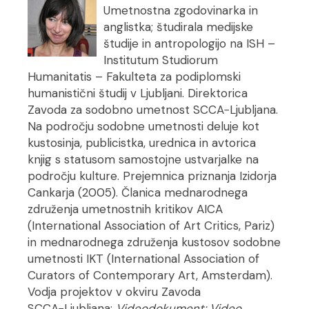
Umetnostna zgodovinarka in
anglistka; študirala medijske
študije in antropologijo na ISH –
Institutum Studiorum
Humanitatis – Fakulteta za podiplomski
humanistični študij v Ljubljani. Direktorica
Zavoda za sodobno umetnost SCCA−Ljubljana.
Na področju sodobne umetnosti deluje kot
kustosinja, publicistka, urednica in avtorica
knjig s statusom samostojne ustvarjalke na
področju kulture. Prejemnica priznanja Izidorja
Cankarja (2005). Članica mednarodnega
združenja umetnostnih kritikov AICA
(International Association of Art Critics, Pariz)
in mednarodnega združenja kustosov sodobne
umetnosti IKT (International Association of
Curators of Contemporary Art, Amsterdam).
Vodja projektov v okviru Zavoda
SCCA−Ljubljana:
Videodokument: Video