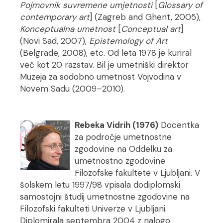
Pojmovnik suvremene umjetnosti
[
Glossary of
contemporary art
] (Zagreb and Ghent, 2005),
Konceptualna umetnost
[
Conceptual art
]
(Novi Sad, 2007),
Epistemology of Art
(Belgrade, 2008), etc. Od leta 1978 je kuriral
več kot 20 razstav. Bil je umetniški direktor
Muzeja za sodobno umetnost Vojvodina v
Novem Sadu (2009–2010).
Rebeka Vidrih (1976)
Docentka
za področje umetnostne
zgodovine na Oddelku za
umetnostno zgodovine
Filozofske fakultete v Ljubljani. V
šolskem letu 1997/98 vpisala dodiplomski
samostojni študij umetnostne zgodovine na
Filozofski fakulteti Univerze v Ljubljani.
Diplomirala septembra 2004 z nalogo