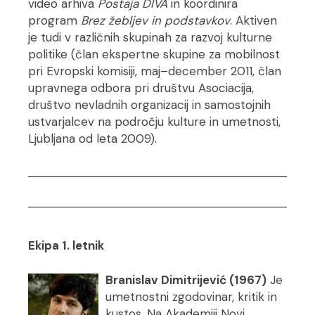
video arhiva
Postaja DIVA
in koordinira
program
Brez žebljev in podstavkov
. Aktiven
je tudi v različnih skupinah za razvoj kulturne
politike (član ekspertne skupine za mobilnost
pri Evropski komisiji, maj–december 2011, član
upravnega odbora pri društvu Asociacija,
društvo nevladnih organizacij in samostojnih
ustvarjalcev na področju kulture in umetnosti,
Ljubljana od leta 2009).
Ekipa 1. letnik
Branislav Dimitrijević (1967)
Je
umetnostni zgodovinar, kritik in
kustos. Na Akademiji Novi