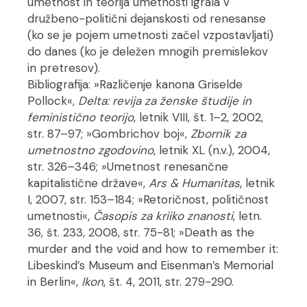
umetnost in teorija umetnosti igrala v
družbeno-politični dejanskosti od renesanse
(ko se je pojem umetnosti začel vzpostavljati)
do danes (ko je deležen mnogih premislekov
in pretresov).
Bibliografija: »Različenje kanona Griselde
Pollock«,
Delta: revija za ženske študije in
feministično teorijo
, letnik VIII, št. 1–2, 2002,
str. 87–97; »Gombrichov boj«,
Zbornik za
umetnostno zgodovino
, letnik XL (n.v.), 2004,
str. 326–346; »Umetnost renesančne
kapitalistične države«,
Ars & Humanitas
, letnik
I, 2007, str. 153–184; »Retoričnost, političnost
umetnosti«,
Časopis za kriiko znanosti
, letn.
36, št. 233, 2008, str. 75-81; »Death as the
murder and the void and how to remember it:
Libeskind’s Museum and Eisenman’s Memorial
in Berlin«,
Ikon
, št. 4, 2011, str. 279-290.