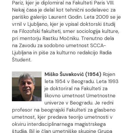
Pariz, kjer je diplomiral na Fakulteti Paris VIII.
Nekaj časa je delal kot tehnični sodelavec za
pariško galerijo Laurent Godin. Leta 2009 se je
vrnil v Ljubljano, kjer je vpisal doktorski študij
na Filozofski fakulteti, smer sociologija kulture,
pri mentorju Rastku Močniku. Trenutno dela
na Zavodu za sodobno umetnost SCCA-
Ljubljana in piše za kulturno redakcijo Radia
Študent.
Miško Šuvaković (1954)
Rojen
leta 1954 v Beogradu. Leta 1993
je doktoriral na Fakulteti za
likovno umetnost Umetnostne
univerze v Beogradu. Je redni
profesor na beograjski Fakulteti za glasbeno
umetnost, kjer predava teorijo umetnosti v
okviru interdisciplinarnega magistrskega
študija. Bil je član umetniške skupine Grupa