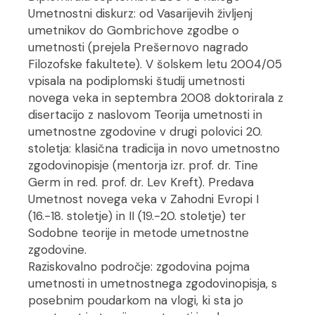
Umetnostni diskurz: od Vasarijevih življenj
umetnikov do Gombrichove zgodbe o
umetnosti (prejela Prešernovo nagrado
Filozofske fakultete). V šolskem letu 2004/05
vpisala na podiplomski študij umetnosti
novega veka in septembra 2008 doktorirala z
disertacijo z naslovom Teorija umetnosti in
umetnostne zgodovine v drugi polovici 20.
stoletja: klasična tradicija in novo umetnostno
zgodovinopisje (mentorja izr. prof. dr. Tine
Germ in red. prof. dr. Lev Kreft). Predava
Umetnost novega veka v Zahodni Evropi I
(16.-18. stoletje) in II (19.-20. stoletje) ter
Sodobne teorije in metode umetnostne
zgodovine.
Raziskovalno področje: zgodovina pojma
umetnosti in umetnostnega zgodovinopisja, s
posebnim poudarkom na vlogi, ki sta jo