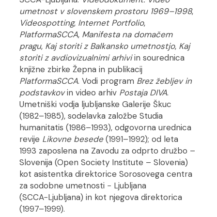
umetnost v slovenskem prostoru 1969–1998
,
Videospotting
,
Internet Portfolio
,
PlatformaSCCA
,
Manifesta na domačem
pragu
,
Kaj storiti z Balkansko umetnostjo
,
Kaj
storiti z avdiovizualnimi arhivi
in sourednica
knjižne zbirke Žepna in publikacij
PlatformaSCCA
. Vodi program
Brez žebljev in
podstavkov
in video arhiv
Postaja DIVA
.
Umetniški vodja ljubljanske Galerije Škuc
(1982–1985), sodelavka založbe Studia
humanitatis (1986–1993), odgovorna urednica
revije
Likovne besede
(1991–1992); od leta
1993 zaposlena na Zavodu za odprto družbo –
Slovenija (Open Society Institute – Slovenia)
kot asistentka direktorice Sorosovega centra
za sodobne umetnosti − Ljubljana
(SCCA−Ljubljana) in kot njegova direktorica
(1997–1999).