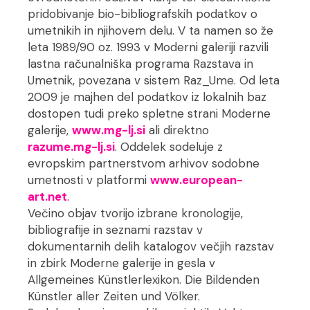
pridobivanje bio-bibliografskih podatkov o
umetnikih in njihovem delu. V ta namen so že
leta 1989/90 oz. 1993 v Moderni galeriji razvili
lastna računalniška programa Razstava in
Umetnik, povezana v sistem Raz_Ume. Od leta
2009 je majhen del podatkov iz lokalnih baz
dostopen tudi preko spletne strani Moderne
galerije,
www.mg-lj.si
ali direktno
razume.mg-lj.si
. Oddelek sodeluje z
evropskim partnerstvom arhivov sodobne
umetnosti v platformi
www.european-
art.net
.
Večino objav tvorijo izbrane kronologije,
bibliografije in seznami razstav v
dokumentarnih delih katalogov večjih razstav
in zbirk Moderne galerije in gesla v
Allgemeines Künstlerlexikon. Die Bildenden
Künstler aller Zeiten und Völker.