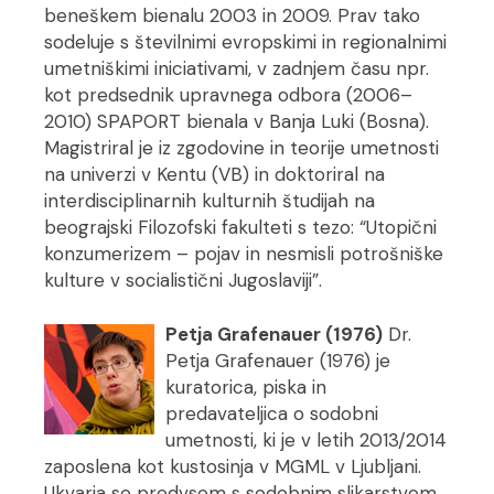
beneškem bienalu 2003 in 2009. Prav tako
sodeluje s številnimi evropskimi in regionalnimi
umetniškimi iniciativami, v zadnjem času npr.
kot predsednik upravnega odbora (2006–
2010) SPAPORT bienala v Banja Luki (Bosna).
Magistriral je iz zgodovine in teorije umetnosti
na univerzi v Kentu (VB) in doktoriral na
interdisciplinarnih kulturnih študijah na
beograjski Filozofski fakulteti s tezo: “Utopični
konzumerizem – pojav in nesmisli potrošniške
kulture v socialistični Jugoslaviji”.
Petja Grafenauer (1976)
Dr.
Petja Grafenauer (1976) je
kuratorica, piska in
predavateljica o sodobni
umetnosti, ki je v letih 2013/2014
zaposlena kot kustosinja v MGML v Ljubljani.
Ukvarja se predvsem s sodobnim slikarstvom