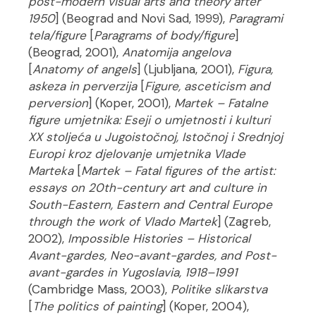
post-modern visual arts and theory after
1950
] (Beograd and Novi Sad, 1999),
Paragrami
tela/figure
[
Paragrams of body/figure
]
(Beograd, 2001),
Anatomija angelova
[
Anatomy of angels
] (Ljubljana, 2001),
Figura,
askeza in perverzija
[
Figure, asceticism and
perversion
] (Koper, 2001),
Martek – Fatalne
figure umjetnika: Eseji o umjetnosti i kulturi
XX stoljeća u Jugoistočnoj, Istočnoj i Srednjoj
Europi kroz djelovanje umjetnika Vlade
Marteka
[
Martek – Fatal figures of the artist:
essays on 20th-century art and culture in
South-Eastern, Eastern and Central Europe
through the work of Vlado Martek
] (Zagreb,
2002),
Impossible Histories – Historical
Avant-gardes, Neo-avant-gardes, and Post-
avant-gardes in Yugoslavia, 1918–1991
(Cambridge Mass, 2003),
Politike slikarstva
[
The politics of painting
] (Koper, 2004),