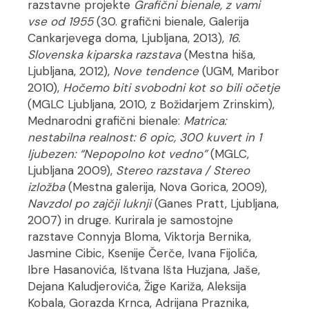
razstavne projekte
Grafični bienale, z vami
vse od 1955
(30. grafični bienale, Galerija
Cankarjevega doma, Ljubljana, 2013),
16.
Slovenska kiparska razstava
(Mestna hiša,
Ljubljana, 2012),
Nove tendence
(UGM, Maribor
2010),
Hočemo biti svobodni kot so bili očetje
(MGLC Ljubljana, 2010, z Božidarjem Zrinskim),
Mednarodni grafični bienale:
Matrica:
nestabilna realnost: 6 opic, 300 kuvert in 1
ljubezen: “Nepopolno kot vedno”
(MGLC,
Ljubljana 2009),
Stereo razstava / Stereo
izložba
(Mestna galerija, Nova Gorica, 2009),
Navzdol po zajčji luknji
(Ganes Pratt, Ljubljana,
2007) in druge. Kurirala je samostojne
razstave Connyja Bloma, Viktorja Bernika,
Jasmine Cibic, Ksenije Čerče, Ivana Fijolića,
Ibre Hasanovića, Ištvana Išta Huzjana, Jaše,
Dejana Kaludjerovića, Žige Kariža, Aleksija
Kobala, Gorazda Krnca, Adrijana Praznika,