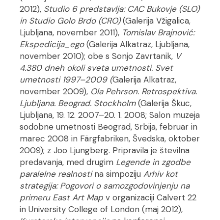
2012),
Studio 6 predstavlja: CAC Bukovje (SLO)
in Studio Golo Brdo (CRO)
(Galerija Vžigalica,
Ljubljana, november 2011),
Tomislav Brajnović:
Ekspedicija_ego
(Galerija Alkatraz, Ljubljana,
november 2010); obe s Sonjo Zavrtanik,
V
4.380 dneh okoli sveta umetnosti. Svet
umetnosti 1997–2009 (
Galerija Alkatraz,
november 2009),
Ola Pehrson. Retrospektiva.
Ljubljana. Beograd. Stockholm
(Galerija Škuc,
Ljubljana, 19. 12. 2007–20. 1. 2008; Salon muzeja
sodobne umetnosti Beograd, Srbija, februar in
marec 2008 in Färgfabriken, Švedska, oktober
2009); z Joo Ljungberg. Pripravila je številna
predavanja, med drugim
Legende in zgodbe
paralelne realnosti
na simpoziju
Arhiv kot
strategija: Pogovori o samozgodovinjenju na
primeru East Art Map
v organizaciji Calvert 22
in University College of London (maj 2012),