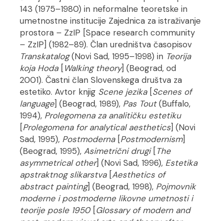
143 (1975–1980) in neformalne teoretske in
umetnostne institucije Zajednica za istraživanje
prostora – ZzIP [Space research community
– ZzIP] (1982–89). Član uredništva časopisov
Transkatalog
(Novi Sad, 1995–1998) in
Teorija
koja Hoda
[
Walking theory
] (Beograd, od
2001). Častni član Slovenskega društva za
estetiko. Avtor knjig
Scene jezika
[
Scenes of
language
] (Beograd, 1989),
Pas Tout
(Buffalo,
1994),
Prolegomena za analitičku estetiku
[
Prolegomena for analytical aesthetics
] (Novi
Sad, 1995),
Postmoderna
[
Postmodernism
]
(Beograd, 1995),
Asimetrični drugi
[
The
asymmetrical other
] (Novi Sad, 1996),
Estetika
apstraktnog slikarstva
[
Aesthetics of
abstract painting
] (Beograd, 1998),
Pojmovnik
moderne i postmoderne likovne umetnosti i
teorije posle 1950
[
Glossary of modern and