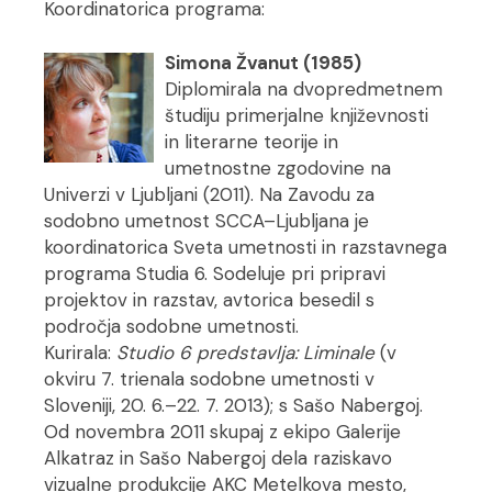
Koordinatorica programa:
Simona Žvanut (1985)
Diplomirala na dvopredmetnem
študiju primerjalne književnosti
in literarne teorije in
umetnostne zgodovine na
Univerzi v Ljubljani (2011). Na Zavodu za
sodobno umetnost SCCA–Ljubljana je
koordinatorica Sveta umetnosti in razstavnega
programa Studia 6. Sodeluje pri pripravi
projektov in razstav, avtorica besedil s
področja sodobne umetnosti.
Kurirala:
Studio 6 predstavlja: Liminale
(v
okviru 7. trienala sodobne umetnosti v
Sloveniji, 20. 6.–22. 7. 2013); s Sašo Nabergoj.
Od novembra 2011 skupaj z ekipo Galerije
Alkatraz in Sašo Nabergoj dela raziskavo
vizualne produkcije AKC Metelkova mesto,