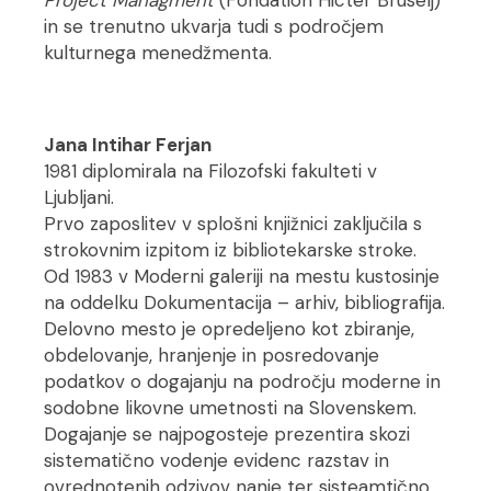
Project Managment
(Fondation Hicter Bruselj)
in se trenutno ukvarja tudi s področjem
kulturnega menedžmenta.
Jana Intihar Ferjan
1981 diplomirala na Filozofski fakulteti v
Ljubljani.
Prvo zaposlitev v splošni knjižnici zaključila s
strokovnim izpitom iz bibliotekarske stroke.
Od 1983 v Moderni galeriji na mestu kustosinje
na oddelku Dokumentacija – arhiv, bibliografija.
Delovno mesto je opredeljeno kot zbiranje,
obdelovanje, hranjenje in posredovanje
podatkov o dogajanju na področju moderne in
sodobne likovne umetnosti na Slovenskem.
Dogajanje se najpogosteje prezentira skozi
sistematično vodenje evidenc razstav in
ovrednotenih odzivov nanje ter sisteamtično