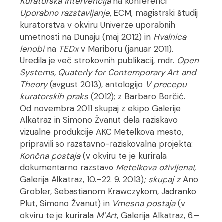
Kuratorska intervencija
na konferenci
Uporabno razstavljanje
, ECM, magistrski študij
kuratorstva v okviru Univerze uporabnih
umetnosti na Dunaju (maj 2012) in
Hvalnica
lenobi
na
TEDx
v Mariboru (januar 2011).
Uredila je več strokovnih publikacij, mdr.
Open
Systems, Quaterly for Contemporary Art and
Theory
(avgust 2013), antologijo
V precepu
kuratorskih praks
(2012); z Barbaro Borčić.
Od novembra 2011 skupaj z ekipo Galerije
Alkatraz in Simono Žvanut dela raziskavo
vizualne produkcije AKC Metelkova mesto,
pripravili so razstavno-raziskovalna projekta:
Končna postaja
(v okviru te je kurirala
dokumentarno razstavo
Metelkova oživljena!
,
Galerija Alkatraz,
10.–22. 9. 2013)
; skupaj z
Ano
Grobler, Sebastianom Krawczykom, Jadranko
Plut, Simono Žvanut) in
Vmesna postaja
(v
okviru te je kurirala
M’Art
, Galerija Alkatraz, 6.–