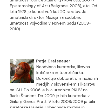
umetnost [Conceptual art] (Novi Sad, 2007),
Epistemology of Art (Belgrade, 2008), etc. Od
leta 1978 je kuriral več kot 20 razstav. Je
umetniški direktor Muzeja za sodobno
umetnost Vojvodina v Novem Sadu (2009-
2010).
Petja Grafenauer
Neodvisna kuratorka, likovna
kritičarka in teoretičarka.
Dokončuje doktorat o množičnih
medijih v slovenskem slikarstvu
na ISH. Do 2006 je bila urednica RKHV na
Radiu Študent. Do 2009 je bila kuratorka v
Galeriji Ganes Pratt. V letu 2008/2009 je bila
kuratorka Galerije Tobačnega muzeja in