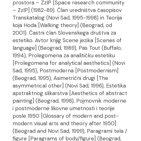
prostora – ZzIP [Space research community
– ZzIP] (1982-89). Član uredništva časopisov
Transkatalog (Novi Sad, 1995-1998) in Teorija
koja Hoda [Walking theory] (Beograd, od
2001). Častni član Slovenskega društva za
estetiko. Avtor knjig Scene jezika [Scenes of
language] (Beograd, 1989), Pas Tout (Buffalo,
1994), Prolegomena za analitičku estetiku
[Prolegomena for analytical aesthetics] (Novi
Sad, 1995), Postmoderna [Postmodernism]
(Beograd, 1995), Asimetrični drugi [The
asymmetrical other] (Novi Sad, 1996), Estetika
apstraktnog slikarstva [Aesthetics of abstract
painting] (Beograd, 1998), Pojmovnik moderne
i postmoderne likovne umetnosti i teorije
posle 1950 [Glossary of modern and post-
modern visual arts and theory after 1950]
(Beograd and Novi Sad, 1999), Paragrami tela /
figure [Paragrams of body/figure] (Beograd,