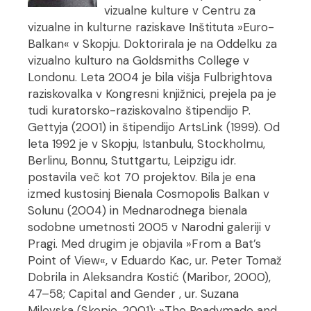
vizualne kulture v Centru za
vizualne in kulturne raziskave Inštituta »Euro-
Balkan« v Skopju. Doktorirala je na Oddelku za
vizualno kulturo na Goldsmiths College v
Londonu. Leta 2004 je bila višja Fulbrightova
raziskovalka v Kongresni knjižnici, prejela pa je
tudi kuratorsko-raziskovalno štipendijo P.
Gettyja (2001) in štipendijo ArtsLink (1999). Od
leta 1992 je v Skopju, Istanbulu, Stockholmu,
Berlinu, Bonnu, Stuttgartu, Leipzigu idr.
postavila več kot 70 projektov. Bila je ena
izmed kustosinj Bienala Cosmopolis Balkan v
Solunu (2004) in Mednarodnega bienala
sodobne umetnosti 2005 v Narodni galeriji v
Pragi. Med drugim je objavila »From a Bat’s
Point of View«, v Eduardo Kac, ur. Peter Tomaž
Dobrila in Aleksandra Kostić (Maribor, 2000),
47–58; Capital and Gender , ur. Suzana
Milevska (Skopje, 2001); »The Readymade and