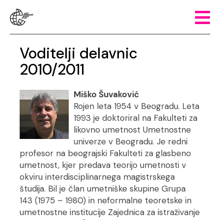
Voditelji delavnic
2010/2011
Miško Šuvaković
Rojen leta 1954 v Beogradu. Leta
1993 je doktoriral na Fakulteti za
likovno umetnost Umetnostne
univerze v Beogradu. Je redni
profesor na beograjski Fakulteti za glasbeno
umetnost, kjer predava teorijo umetnosti v
okviru interdisciplinarnega magistrskega
študija. Bil je član umetniške skupine Grupa
143 (1975 – 1980) in neformalne teoretske in
umetnostne institucije Zajednica za istraživanje