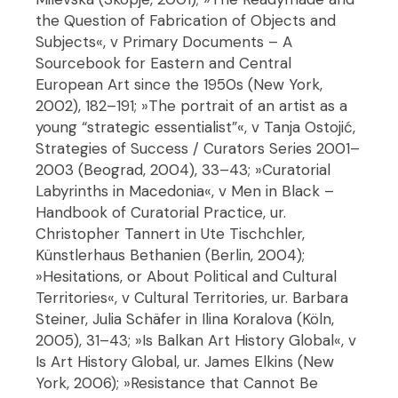
the Question of Fabrication of Objects and
Subjects«, v Primary Documents – A
Sourcebook for Eastern and Central
European Art since the 1950s (New York,
2002), 182–191; »The portrait of an artist as a
young “strategic essentialist”«, v Tanja Ostojić,
Strategies of Success / Curators Series 2001–
2003 (Beograd, 2004), 33–43; »Curatorial
Labyrinths in Macedonia«, v Men in Black –
Handbook of Curatorial Practice, ur.
Christopher Tannert in Ute Tischchler,
Künstlerhaus Bethanien (Berlin, 2004);
»Hesitations, or About Political and Cultural
Territories«, v Cultural Territories, ur. Barbara
Steiner, Julia Schäfer in Ilina Koralova (Köln,
2005), 31–43; »Is Balkan Art History Global«, v
Is Art History Global, ur. James Elkins (New
York, 2006); »Resistance that Cannot Be