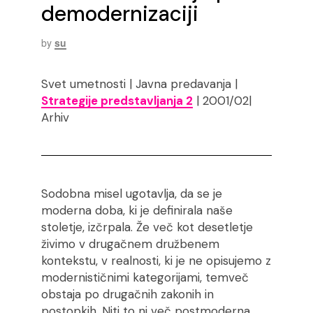
demodernizaciji
by
su
Svet umetnosti | Javna predavanja |
Strategije predstavljanja 2
| 2001/02|
Arhiv
Sodobna misel ugotavlja, da se je
moderna doba, ki je definirala naše
stoletje, izčrpala. Že več kot desetletje
živimo v drugačnem družbenem
kontekstu, v realnosti, ki je ne opisujemo z
modernističnimi kategorijami, temveč
obstaja po drugačnih zakonih in
postopkih. Niti to ni več postmoderna