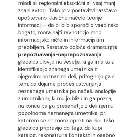
mladi ali regionalni eksotični ali vsaj manj
znani avtorji. Tako je v postavitvi razstave
upoštevano klasično načelo teorije
informacij – da bi bilo sporočilo vsebinsko
bogato, mora najti ravnotežje med
informacijsko ničlo in informacijskim
preobiljem. Razstavo določa dramaturgija
prepoznavanja-neprepoznavanja
:
gledalca ulovijo na veselje, ki ga ima ta z
identifikacijo znanega umetnika z
njegovimi neznanimi deli, pritegnejo ga s
tem, da dojame proces ustvarjanja
neznanega umetnika po načelu analogije
z umetnikom, ki mu je blizu in ga pozna,
na koncu pa ga presenetijo z deli njemu
popolnoma neznanega umetnika, pri
katerem se ne more opreti na nič. Tako
gledalca pripravijo do tega, da kupi
katalog, rekonstruira kontekst in osebno