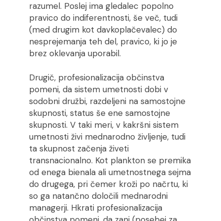
razumel. Poslej ima gledalec popolno
pravico do indiferentnosti, še več, tudi
(med drugim kot davkoplačevalec) do
nesprejemanja teh del, pravico, ki jo je
brez oklevanja uporabil.
Drugič, profesionalizacija občinstva
pomeni, da sistem umetnosti dobi v
sodobni družbi, razdeljeni na samostojne
skupnosti, status še ene samostojne
skupnosti. V taki meri, v kakršni sistem
umetnosti živi mednarodno življenje, tudi
ta skupnost začenja živeti
transnacionalno. Kot plankton se premika
od enega bienala ali umetnostnega sejma
do drugega, pri čemer kroži po načrtu, ki
so ga natančno določili mednarodni
managerji. Hkrati profesionalizacija
občinstva pomeni, da zanj (posebej za