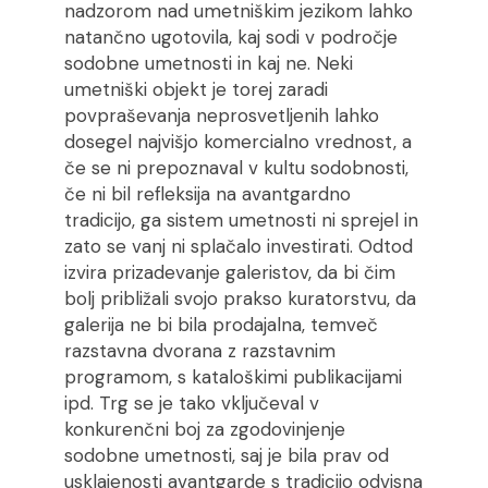
nadzorom nad umetniškim jezikom lahko
natančno ugotovila, kaj sodi v področje
sodobne umetnosti in kaj ne. Neki
umetniški objekt je torej zaradi
povpraševanja neprosvetljenih lahko
dosegel najvišjo komercialno vrednost, a
če se ni prepoznaval v kultu sodobnosti,
če ni bil refleksija na avantgardno
tradicijo, ga sistem umetnosti ni sprejel in
zato se vanj ni splačalo investirati. Odtod
izvira prizadevanje galeristov, da bi čim
bolj približali svojo prakso kuratorstvu, da
galerija ne bi bila prodajalna, temveč
razstavna dvorana z razstavnim
programom, s kataloškimi publikacijami
ipd. Trg se je tako vključeval v
konkurenčni boj za zgodovinjenje
sodobne umetnosti, saj je bila prav od
usklajenosti avantgarde s tradicijo odvisna