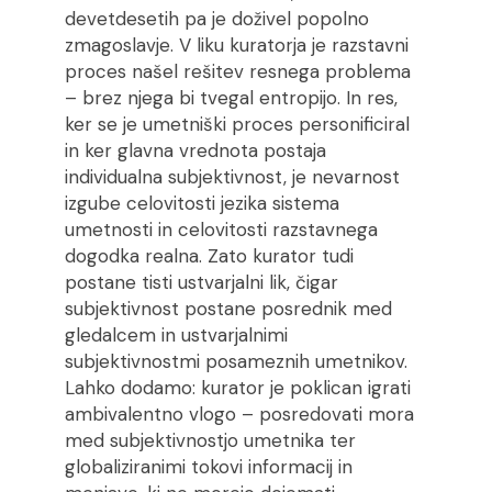
devetdesetih pa je doživel popolno
zmagoslavje. V liku kuratorja je razstavni
proces našel rešitev resnega problema
– brez njega bi tvegal entropijo. In res,
ker se je umetniški proces personificiral
in ker glavna vrednota postaja
individualna subjektivnost, je nevarnost
izgube celovitosti jezika sistema
umetnosti in celovitosti razstavnega
dogodka realna. Zato kurator tudi
postane tisti ustvarjalni lik, čigar
subjektivnost postane posrednik med
gledalcem in ustvarjalnimi
subjektivnostmi posameznih umetnikov.
Lahko dodamo: kurator je poklican igrati
ambivalentno vlogo – posredovati mora
med subjektivnostjo umetnika ter
globaliziranimi tokovi informacij in