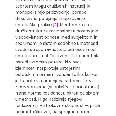
zaprtem krogu družbenih institucij, ki
monopolizirajo proizvodnjo, porabo,
diskurzivno porajanje in opisovanje
umetniške prakse.
[2]
Medtem ko so v
družbi strukture racionalnosti postavljale
v soodvisnost odnose med subjektom in
sociumom, je sistem sodobne umetnosti
uvedel strogo ravnotežje odnosov med
umetnikom in občinstvom. Tako umetnik
naredi avtorsko potezo, ki v svoji
izjemnosti nasprotuje ustaljenim
estetskim normam; vendar toliko, kolikor
je ta poteza namenjena sistemu, že
a
priori
sprejema (si prilašča in ponotranja)
njene norme kot danost; hkrati pa sistem
umetnosti, ki ga nadzirajo njegovi
funkcionarji – strokovna skupnost –, prisili
neumetniški svet, da sprejme norme