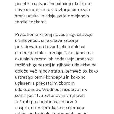
posebno ustvarjalno situacijo. Koliko te
nove strategije razstavljanja ustrezajo
stanju »tukaj in zdaj«, pa je omejeno s
temile točkami:
Prvič, ker je kriterij novosti izgubil svojo
učinkovitost, si razstava začenja
prizadevati, da bi zaobjela totalnost
dimenzije »tukaj in zdaj«. Tako danes na
aktualnih razstavah sodelujejo umetniki
različnih generacij in njihove udeležbe ne
določa več njihov status, temveč to, kako
ustrezajo temi-konceptu in kako so
uglašeni s preostalim zborom
udeležencev. Vrednost razstave ni v
somišljeništvu avtorjev in v njihovih
težnjah po sodobnosti, marveč
nasprotno, v tem, kako se ujemata
njihova individualna neponovljivost in