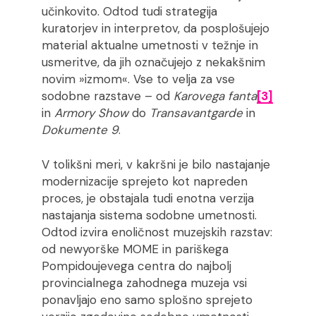
učinkovito. Odtod tudi strategija
kuratorjev in interpretov, da posplošujejo
material aktualne umetnosti v težnje in
usmeritve, da jih označujejo z nekakšnim
novim »izmom«. Vse to velja za vse
sodobne razstave – od
Karovega fanta
[3]
in
Armory Show
do
Transavantgarde
in
Dokumente 9
.
V tolikšni meri, v kakršni je bilo nastajanje
modernizacije sprejeto kot napreden
proces, je obstajala tudi enotna verzija
nastajanja sistema sodobne umetnosti.
Odtod izvira enoličnost muzejskih razstav:
od newyorške MOME in pariškega
Pompidoujevega centra do najbolj
provincialnega zahodnega muzeja vsi
ponavljajo eno samo splošno sprejeto