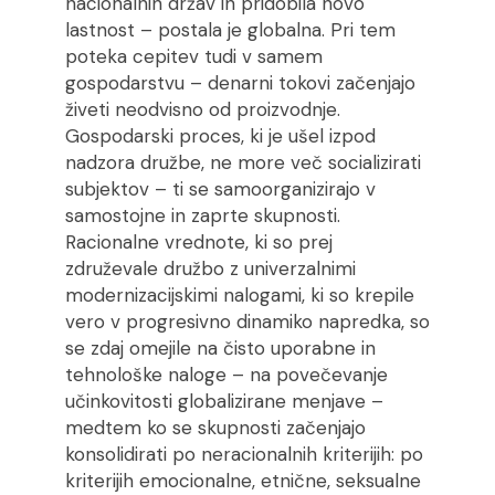
nacionalnih držav in pridobila novo
lastnost – postala je globalna. Pri tem
poteka cepitev tudi v samem
gospodarstvu – denarni tokovi začenjajo
živeti neodvisno od proizvodnje.
Gospodarski proces, ki je ušel izpod
nadzora družbe, ne more več socializirati
subjektov – ti se samoorganizirajo v
samostojne in zaprte skupnosti.
Racionalne vrednote, ki so prej
združevale družbo z univerzalnimi
modernizacijskimi nalogami, ki so krepile
vero v progresivno dinamiko napredka, so
se zdaj omejile na čisto uporabne in
tehnološke naloge – na povečevanje
učinkovitosti globalizirane menjave –
medtem ko se skupnosti začenjajo
konsolidirati po neracionalnih kriterijih: po
kriterijih emocionalne, etnične, seksualne