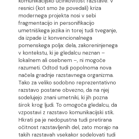
komunikacijsko učinkovitost razstave. V
resnici (kot smo že povedali) kriza
modernega projekta nosi v sebi
fragmentacijo in personifikacijo
umetniškega jezika in torej tudi tveganje,
da izpade iz konvencionalnega
pomenskega polja: dela, zakoreninjenega
v kontekstu, ki je gledalcu neznan –
lokalnem ali osebnem –, ni mogoče
razumeti. Odtod tudi popolnoma nova
načela gradnje razstavnega organizma.
Tako za veliko sodobno reprezentativno
razstavo postane obvezno, da na njej
sodelujejo znani umetniki, ki jih pozna
širok krog ljudi. To omogoča gledalcu, da
vzpostavi z razstavo komunikacijski stik.
Hkrati pa je nedopustna tudi pretirana
očitnost razstavljenih del, zato morajo na
takih razstavah vsekakor sodelovati tudi