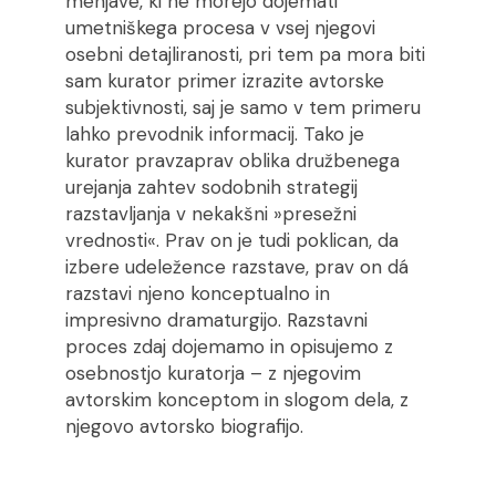
menjave, ki ne morejo dojemati
umetniškega procesa v vsej njegovi
osebni detajliranosti, pri tem pa mora biti
sam kurator primer izrazite avtorske
subjektivnosti, saj je samo v tem primeru
lahko prevodnik informacij. Tako je
kurator pravzaprav oblika družbenega
urejanja zahtev sodobnih strategij
razstavljanja v nekakšni »presežni
vrednosti«. Prav on je tudi poklican, da
izbere udeležence razstave, prav on dá
razstavi njeno konceptualno in
impresivno dramaturgijo. Razstavni
proces zdaj dojemamo in opisujemo z
osebnostjo kuratorja – z njegovim
avtorskim konceptom in slogom dela, z
njegovo avtorsko biografijo.