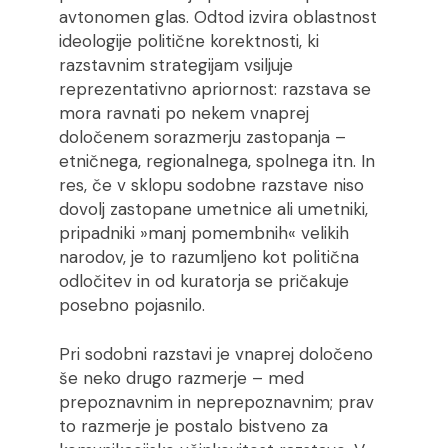
avtonomen glas. Odtod izvira oblastnost
ideologije politične korektnosti, ki
razstavnim strategijam vsiljuje
reprezentativno apriornost: razstava se
mora ravnati po nekem vnaprej
določenem sorazmerju zastopanja –
etničnega, regionalnega, spolnega itn. In
res, če v sklopu sodobne razstave niso
dovolj zastopane umetnice ali umetniki,
pripadniki »manj pomembnih« velikih
narodov, je to razumljeno kot politična
odločitev in od kuratorja se pričakuje
posebno pojasnilo.
Pri sodobni razstavi je vnaprej določeno
še neko drugo razmerje – med
prepoznavnim in neprepoznavnim; prav
to razmerje je postalo bistveno za