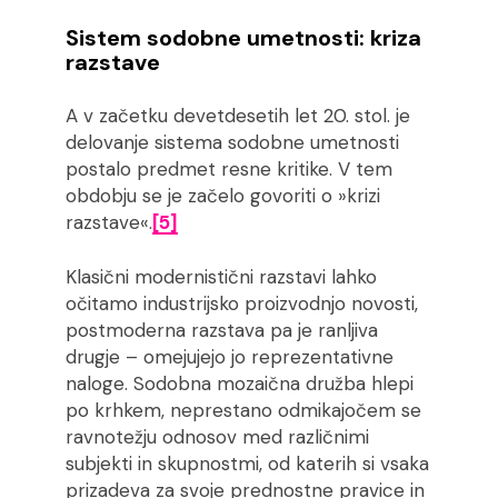
Sistem sodobne umetnosti: kriza
razstave
A v začetku devetdesetih let 20. stol. je
delovanje sistema sodobne umetnosti
postalo predmet resne kritike. V tem
obdobju se je začelo govoriti o »krizi
razstave«.
[5]
Klasični modernistični razstavi lahko
očitamo industrijsko proizvodnjo novosti,
postmoderna razstava pa je ranljiva
drugje – omejujejo jo reprezentativne
naloge. Sodobna mozaična družba hlepi
po krhkem, neprestano odmikajočem se
ravnotežju odnosov med različnimi
subjekti in skupnostmi, od katerih si vsaka
prizadeva za svoje prednostne pravice in