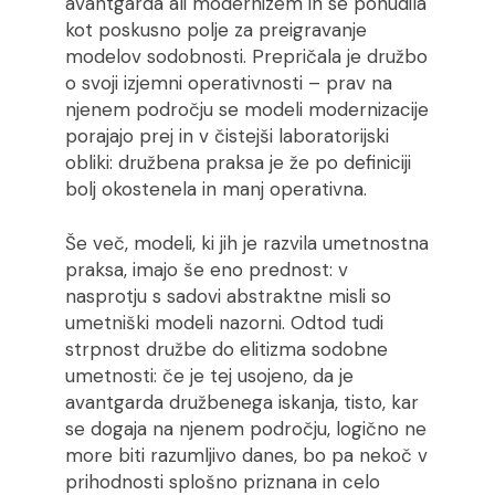
avantgarda ali modernizem in se ponudila
kot poskusno polje za preigravanje
modelov sodobnosti. Prepričala je družbo
o svoji izjemni operativnosti – prav na
njenem področju se modeli modernizacije
porajajo prej in v čistejši laboratorijski
obliki: družbena praksa je že po definiciji
bolj okostenela in manj operativna.
Še več, modeli, ki jih je razvila umetnostna
praksa, imajo še eno prednost: v
nasprotju s sadovi abstraktne misli so
umetniški modeli nazorni. Odtod tudi
strpnost družbe do elitizma sodobne
umetnosti: če je tej usojeno, da je
avantgarda družbenega iskanja, tisto, kar
se dogaja na njenem področju, logično ne
more biti razumljivo danes, bo pa nekoč v
prihodnosti splošno priznana in celo