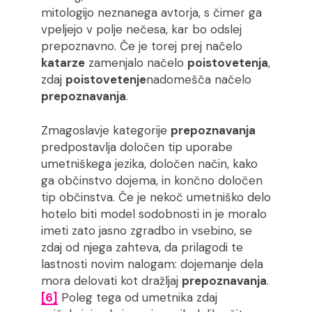
mitologijo neznanega avtorja, s čimer ga
vpeljejo v polje nečesa, kar bo odslej
prepoznavno. Če je torej prej načelo
katarze
zamenjalo načelo
poistovetenja
,
zdaj
poistovetenje
nadomešča načelo
prepoznavanja
.
Zmagoslavje kategorije
prepoznavanja
predpostavlja določen tip uporabe
umetniškega jezika, določen način, kako
ga občinstvo dojema, in končno določen
tip občinstva. Če je nekoč umetniško delo
hotelo biti model sodobnosti in je moralo
imeti zato jasno zgradbo in vsebino, se
zdaj od njega zahteva, da prilagodi te
lastnosti novim nalogam: dojemanje dela
mora delovati kot dražljaj
prepoznavanja
.
[6]
Poleg tega od umetnika zdaj