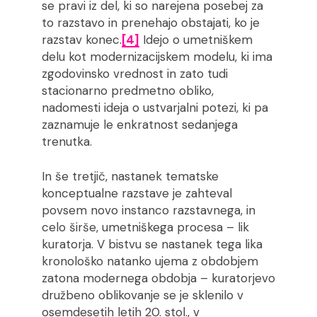
se pravi iz del, ki so narejena posebej za
to razstavo in prenehajo obstajati, ko je
razstav konec.
[4]
Idejo o umetniškem
delu kot modernizacijskem modelu, ki ima
zgodovinsko vrednost in zato tudi
stacionarno predmetno obliko,
nadomesti ideja o ustvarjalni potezi, ki pa
zaznamuje le enkratnost sedanjega
trenutka.
In še tretjič, nastanek tematske
konceptualne razstave je zahteval
povsem novo instanco razstavnega, in
celo širše, umetniškega procesa – lik
kuratorja. V bistvu se nastanek tega lika
kronološko natanko ujema z obdobjem
zatona modernega obdobja – kuratorjevo
družbeno oblikovanje se je sklenilo v
osemdesetih letih 20. stol., v