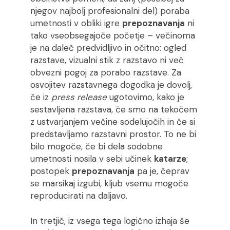
njegov najbolj profesionalni del) poraba
umetnosti v obliki igre
prepoznavanja
ni
tako vseobsegajoče početje – večinoma
je na daleč predvidljivo in očitno: ogled
razstave, vizualni stik z razstavo ni več
obvezni pogoj za porabo razstave. Za
osvojitev razstavnega dogodka je dovolj,
če iz
press release
ugotovimo, kako je
sestavljena razstava, če smo na tekočem
z ustvarjanjem večine sodelujočih in če si
predstavljamo razstavni prostor. To ne bi
bilo mogoče, če bi dela sodobne
umetnosti nosila v sebi učinek
katarze
;
postopek
prepoznavanja
pa je, čeprav
se marsikaj izgubi, kljub vsemu mogoče
reproducirati na daljavo.
In tretjič, iz vsega tega logično izhaja še