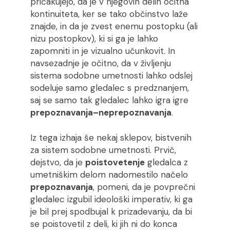
pričakujejo, da je v njegovih delih očitna
kontinuiteta, ker se tako občinstvo laže
znajde, in da je zvest enemu postopku (ali
nizu postopkov), ki si ga je lahko
zapomniti in je vizualno učunkovit. In
navsezadnje je očitno, da v življenju
sistema sodobne umetnosti lahko odslej
sodeluje samo gledalec s predznanjem,
saj se samo tak gledalec lahko igra igre
prepoznavanja
–
neprepoznavanja
.
Iz tega izhaja še nekaj sklepov, bistvenih
za sistem sodobne umetnosti. Prvič,
dejstvo, da je
poistovetenje
gledalca z
umetniškim delom nadomestilo načelo
prepoznavanja
, pomeni, da je povprečni
gledalec izgubil ideološki imperativ, ki ga
je bil prej spodbujal k prizadevanju, da bi
se poistovetil z deli, ki jih ni do konca