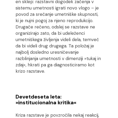
en sklep: razstavni dogodek začenja v
sistemu umetnosti igrati novo vlogo – je
povod za srečanje umetniške skupnosti,
ki je nujni pogoj za njeno reprodukcijo.
Drugače rečeno, odslej se razstave ne
organizirajo zato, da bi udeleženci
umetniškega življenja videli dela, temveč
da bi videli drug drugega. Ta položaj je
najbolj dosledno uresničevanje
razblinjanja umetnosti v dimenziji »tukaj in
zdaj«, hkrati pa ga diagnosticiramo kot
krizo razstave.
Devetdeseta leta:
»
institucionalna kritika
«
Kriza razstave je povzročila nekaj reakcij,