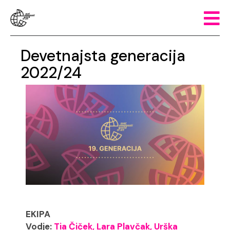
Devetnajsta generacija
2022/24
EKIPA
Vodje:
Tia Čiček, Lara Plavčak, Urška