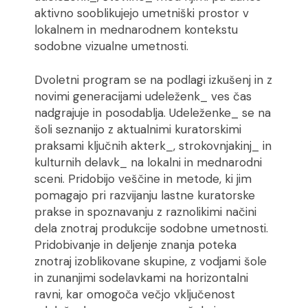
aktivno sooblikujejo umetniški prostor v
lokalnem in mednarodnem kontekstu
sodobne vizualne umetnosti.
Dvoletni program se na podlagi izkušenj in z
novimi generacijami udeleženk_ ves čas
nadgrajuje in posodablja. Udeleženke_ se na
šoli seznanijo z aktualnimi kuratorskimi
praksami ključnih akterk_, strokovnjakinj_ in
kulturnih delavk_ na lokalni in mednarodni
sceni. Pridobijo veščine in metode, ki jim
pomagajo pri razvijanju lastne kuratorske
prakse in spoznavanju z raznolikimi načini
dela znotraj produkcije sodobne umetnosti.
Pridobivanje in deljenje znanja poteka
znotraj izoblikovane skupine, z vodjami šole
in zunanjimi sodelavkami na horizontalni
ravni, kar omogoča večjo vključenost