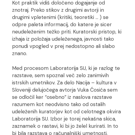
Kot praktik vidiš določeno dogajanje od
znotraj. Preko stikov z drugimi avtorji in
drugimi vpletenimi (kritiki, teoretiki … ) se
odpre paleta informacij, do katere je sicer
neudeleženim težko priti. Kuratorski pristop, ki
izhaja iz položaja udeleženega, javnosti tako
ponudi vpogled v prej nedostopno ali slabo
znano.
Med procesom Laboratorija SU, ki je razlog te
razstave, sem spoznal več zelo zanimivih
istrskih umetnikov. Za delo Nacija – kultura v
Sloveniji delujočega avtorja Vuka Ćosića sem
se odločil ker “osebno” iz naslova razstave
razumem kot neodvisno tako od ostalih
udeleženih kuratorjev kot od celotnega okvira
Laboratorija SU. Izbor je torej nekašna skica,
zaznamek o rastavi, ki bi jo želel kurirati. In to
bi bila razstava o računalniški umetnosti.