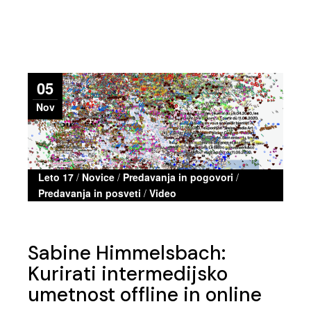
05
Nov
Leto 17
/
Novice
/
Predavanja in pogovori
/
Predavanja in posveti
/
Video
Sabine Himmelsbach:
Kurirati intermedijsko
umetnost offline in online