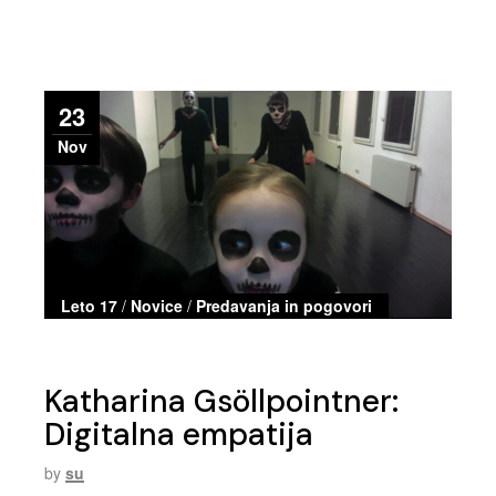
23
Nov
Leto 17
/
Novice
/
Predavanja in pogovori
Katharina Gsöllpointner:
Digitalna empatija
by
su