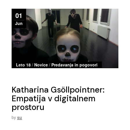
01
Jun
Leto 18
/
Novice
/
Predavanja in pogovori
Katharina Gsöllpointner:
Empatija v digitalnem
prostoru
by
su