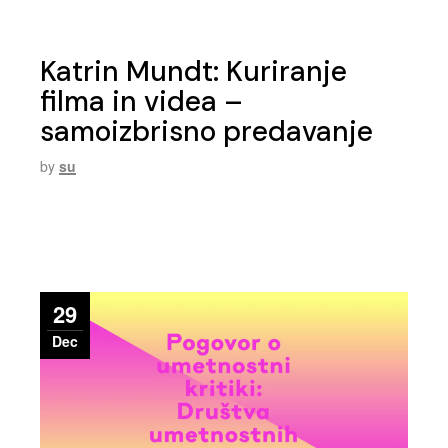
Katrin Mundt: Kuriranje
filma in videa –
samoizbrisno predavanje
by
su
29
Dec