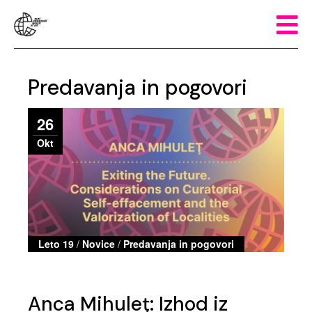
Predavanja in pogovori
26
Okt
Leto 19
/
Novice
/
Predavanja in pogovori
Anca Mihuleţ: Izhod iz