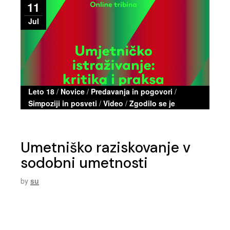
11
Jul
Leto 18
/
Novice
/
Predavanja in pogovori
/
Simpoziji in posveti
/
Video
/
Zgodilo se je
Umetniško raziskovanje v
sodobni umetnosti
by
su