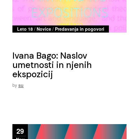
Leto 18
/
Novice
/
Predavanja in pogovori
Ivana Bago: Naslov
umetnosti in njenih
ekspozicij
by
su
29